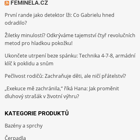
FEMINELA.CZ
První rande jako detektor lži: Co Gabrielu hned
odradilo?
Žiletky minulostí? Odkrýváme tajemství čtyř revolučních
metod pro hladkou pokožku!
Ukončete utrpení beze spánku: Technika 4-7-8, armádní
klíč k poklidu a snům
Pečlivost rodičů: Zachraňuje děti, ale ničí přátelství?
„Exekuce mě zachránila,“ říká Hana: Jak proměnit
dluhový strašák v životní výhru?
KATEGORIE PRODUKTŮ
Bazény a sprchy
Čerpadla