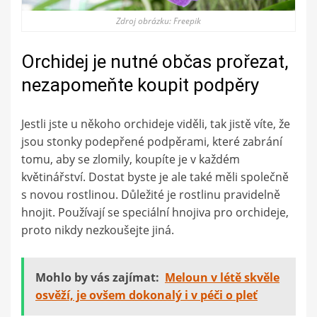
Zdroj obrázku: Freepik
Orchidej je nutné občas prořezat,
nezapomeňte koupit podpěry
Jestli jste u někoho orchideje viděli, tak jistě víte, že
jsou stonky podepřené podpěrami, které zabrání
tomu, aby se zlomily, koupíte je v každém
květinářství. Dostat byste je ale také měli společně
s novou rostlinou. Důležité je rostlinu pravidelně
hnojit. Používají se speciální hnojiva pro orchideje,
proto nikdy nezkoušejte jiná.
Mohlo by vás zajímat:
Meloun v létě skvěle
osvěží, je ovšem dokonalý i v péči o pleť