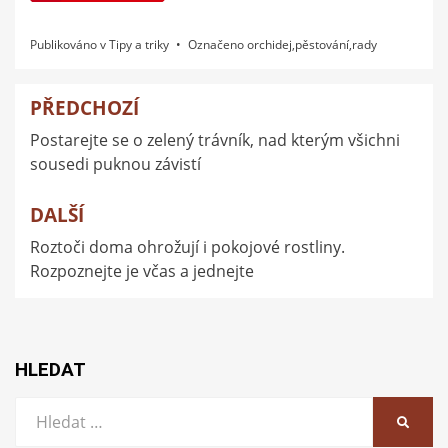
Publikováno v
Tipy a triky
Označeno
orchidej
,
pěstování
,
rady
PŘEDCHOZÍ
Navigace
Postarejte se o zelený trávník, nad kterým všichni
pro
sousedi puknou závistí
příspěvek
DALŠÍ
Roztoči doma ohrožují i pokojové rostliny.
Rozpoznejte je včas a jednejte
HLEDAT
Vyhledat:
HLEDA