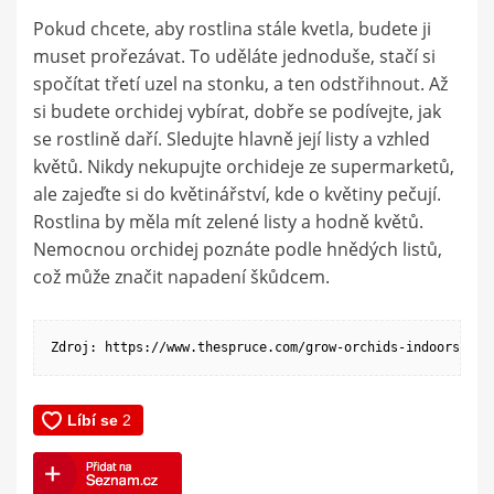
Pokud chcete, aby rostlina stále kvetla, budete ji
muset prořezávat. To uděláte jednoduše, stačí si
spočítat třetí uzel na stonku, a ten odstřihnout. Až
si budete orchidej vybírat, dobře se podívejte, jak
se rostlině daří. Sledujte hlavně její listy a vzhled
květů. Nikdy nekupujte orchideje ze supermarketů,
ale zajeďte si do květinářství, kde o květiny pečují.
Rostlina by měla mít zelené listy a hodně květů.
Nemocnou orchidej poznáte podle hnědých listů,
což může značit napadení škůdcem.
Zdroj: https://www.thespruce.com/grow-orchids-indoors-190