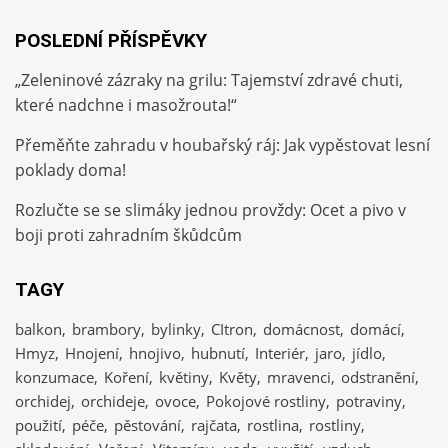
POSLEDNÍ PŘÍSPĚVKY
„Zeleninové zázraky na grilu: Tajemství zdravé chuti,
které nadchne i masožrouta!“
Přeměňte zahradu v houbařský ráj: Jak vypěstovat lesní
poklady doma!
Rozlučte se se slimáky jednou provždy: Ocet a pivo v
boji proti zahradním škůdcům
TAGY
balkon
brambory
bylinky
CItron
domácnost
domácí
Hmyz
Hnojení
hnojivo
hubnutí
Interiér
jaro
jídlo
konzumace
Koření
květiny
Květy
mravenci
odstranění
orchidej
orchideje
ovoce
Pokojové rostliny
potraviny
použití
péče
pěstování
rajčata
rostlina
rostliny