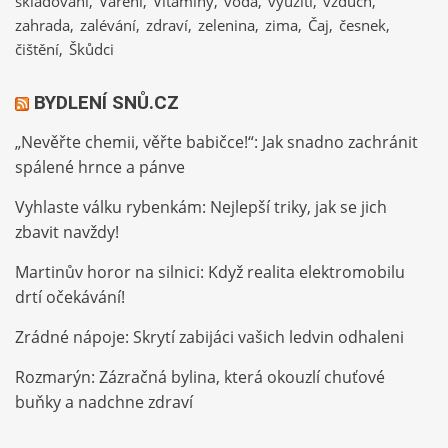
skladování
Vaření
Vitamíny
voda
využití
vzduch
zahrada
zalévání
zdraví
zelenina
zima
Čaj
česnek
čištění
Škůdci
BYDLENÍ SNŮ.CZ
„Nevěřte chemii, věřte babičce!“: Jak snadno zachránit
spálené hrnce a pánve
Vyhlaste válku rybenkám: Nejlepší triky, jak se jich
zbavit navždy!
Martinův horor na silnici: Když realita elektromobilu
drtí očekávání!
Zrádné nápoje: Skrytí zabijáci vašich ledvin odhaleni
Rozmarýn: Zázračná bylina, která okouzlí chuťové
buňky a nadchne zdraví