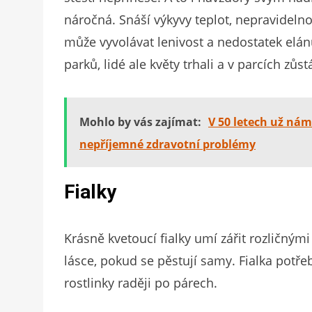
náročná. Snáší výkyvy teplot, nepravidelno
může vyvolávat lenivost a nedostatek elán
parků, lidé ale květy trhali a v parcích zůs
Mohlo by vás zajímat:
V 50 letech už nám
nepříjemné zdravotní problémy
Fialky
Krásně kvetoucí fialky umí zářit rozličnými
lásce, pokud se pěstují samy. Fialka potře
rostlinky raději po párech.