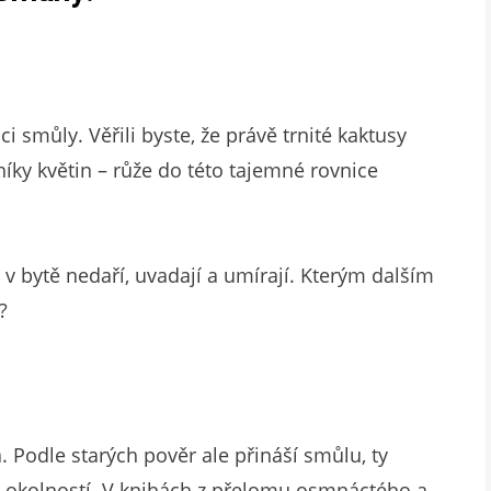
i smůly. Věřili byste, že právě trnité kaktusy
ky květin – růže do této tajemné rovnice
 v bytě nedaří, uvadají a umírají. Kterým dalším
?
 Podle starých pověr ale přináší smůlu, ty
ch okolností. V knihách z přelomu osmnáctého a