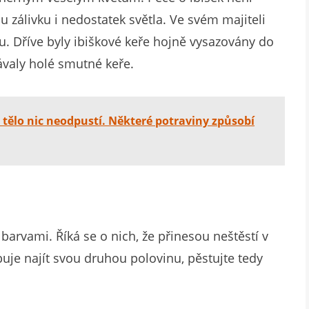
u zálivku i nedostatek světla. Ve svém majiteli
u. Dříve byly ibiškové keře hojně vysazovány do
távaly holé smutné keře.
 tělo nic neodpustí. Některé potraviny způsobí
 barvami. Říká se o nich, že přinesou neštěstí v
buje najít svou druhou polovinu, pěstujte tedy