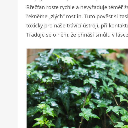
Břečťan roste rychle a nevyžaduje téměř ž
řekněme „zlých“ rostlin. Tuto pověst si zasl
toxický pro naše trávící ústrojí, při konta
Traduje se o něm, že přináší smůlu v lásce