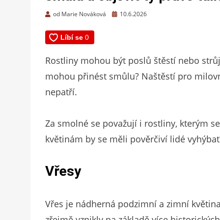
Zveřejněno
od
Marie Nováková
10.6.2026
dne
Rostliny mohou být poslů štěstí nebo strůjc
mohou přinést smůlu? Naštěstí pro milovní
nepatří.
Za smolné se považují i rostliny, kterým se
květinám by se měli pověrčiví lidé vyhýbat
Vřesy
Vřes je nádherná podzimní a zimní květina.
zřejmě vznikly na základě více historický