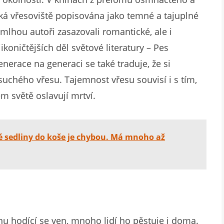
cká vřesoviště popisována jako temné a tajuplné
 mlhou autoři zasazovali romantické, ale i
koničtějších děl světové literatury – Pes
enerace na generaci se také traduje, že si
suchého vřesu. Tajemnost vřesu souvisí i s tím,
ém světě oslavují mrtví.
 sedliny do koše je chybou. Má mnoho až
inu hodící se ven, mnoho lidí ho pěstuje i doma.