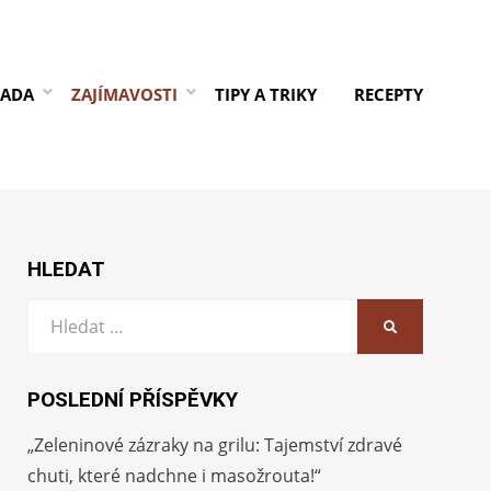
RADA
ZAJÍMAVOSTI
TIPY A TRIKY
RECEPTY
HLEDAT
Vyhledat:
HLEDAT
POSLEDNÍ PŘÍSPĚVKY
„Zeleninové zázraky na grilu: Tajemství zdravé
chuti, které nadchne i masožrouta!“