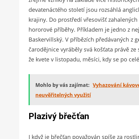
devatenáctého století jsou rozsáhlá angli
krajiny. Do prostředí vřesovišť zahalených
hororové příběhy. Příkladem je jedno z neji
Baskervillský. V příbězích předávaných z g
čarodějnice vyráběly svá košťata právě ze 
že kvete v listopadu, měsíci, kdy se po cel
Mohlo by vás zajímat:
Vyhazování kávové
neuvěřitelných využití
Plazivý břečťan
I když je břečťan považován spíše za rostl