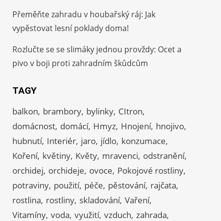
Přeměňte zahradu v houbařský ráj: Jak
vypěstovat lesní poklady doma!
Rozlučte se se slimáky jednou provždy: Ocet a
pivo v boji proti zahradním škůdcům
TAGY
balkon
brambory
bylinky
CItron
domácnost
domácí
Hmyz
Hnojení
hnojivo
hubnutí
Interiér
jaro
jídlo
konzumace
Koření
květiny
Květy
mravenci
odstranění
orchidej
orchideje
ovoce
Pokojové rostliny
potraviny
použití
péče
pěstování
rajčata
rostlina
rostliny
skladování
Vaření
Vitamíny
voda
využití
vzduch
zahrada