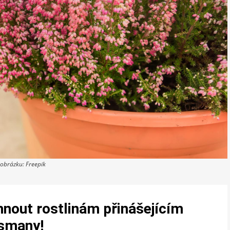
 obrázku: Freepik
hnout rostlinám přinášejícím
ismany!