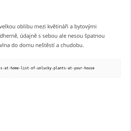
 velkou oblibu mezi květináři a bytovými
nádherně, údajně s sebou ale nesou špatnou
bavlna do domu neštěstí a chudobu.
ts-at-home-list-of-unlucky-plants-at-your-house