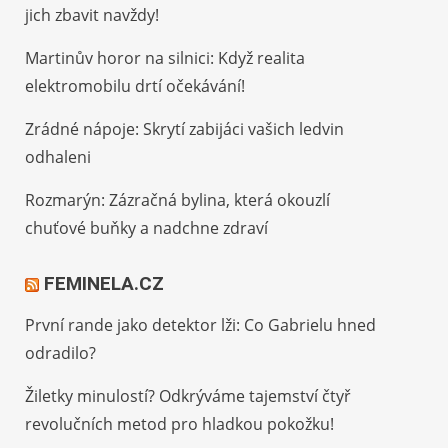
jich zbavit navždy!
Martinův horor na silnici: Když realita
elektromobilu drtí očekávání!
Zrádné nápoje: Skrytí zabijáci vašich ledvin
odhaleni
Rozmarýn: Zázračná bylina, která okouzlí
chuťové buňky a nadchne zdraví
FEMINELA.CZ
První rande jako detektor lži: Co Gabrielu hned
odradilo?
Žiletky minulostí? Odkrýváme tajemství čtyř
revolučních metod pro hladkou pokožku!