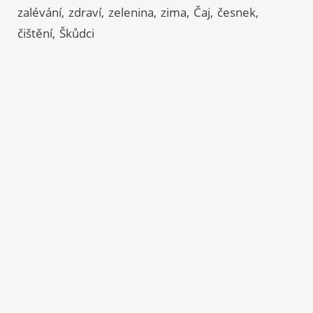
zalévání
zdraví
zelenina
zima
Čaj
česnek
čištění
Škůdci