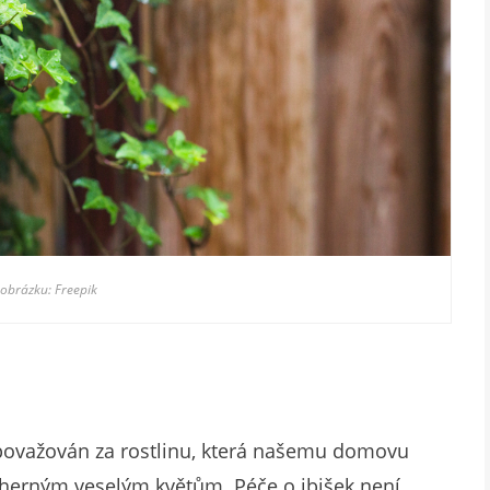
 obrázku: Freepik
éž považován za rostlinu, která našemu domovu
ádherným veselým květům. Péče o ibišek není