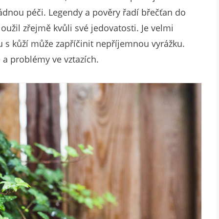
ádnou péči. Legendy a pověry řadí břečťan do
oužil zřejmě kvůli své jedovatosti. Je velmi
ktu s kůží může zapříčinit nepříjemnou vyrážku.
 a problémy ve vztazích.