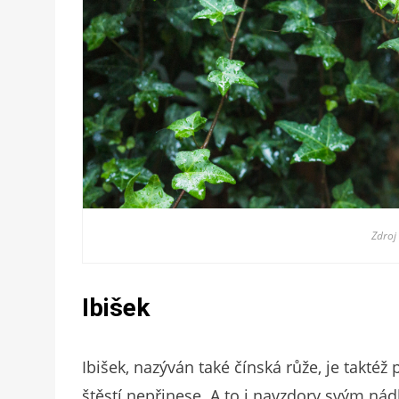
Zdroj
Ibišek
Ibišek, nazýván také čínská růže, je takt
štěstí nepřinese. A to i navzdory svým n