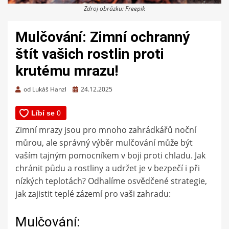
Zdroj obrázku: Freepik
Mulčování: Zimní ochranný
štít vašich rostlin proti
krutému mrazu!
Zveřejněno
od
Lukáš Hanzl
24.12.2025
dne
Zimní mrazy jsou pro mnoho zahrádkářů noční
můrou, ale správný výběr mulčování může být
vaším tajným pomocníkem v boji proti chladu. Jak
chránit půdu a rostliny a udržet je v bezpečí i při
nízkých teplotách? Odhalíme osvědčené strategie,
jak zajistit teplé zázemí pro vaši zahradu:
Mulčování: