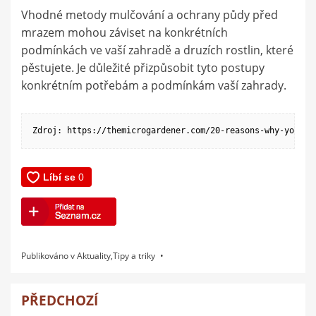
Vhodné metody mulčování a ochrany půdy před
mrazem mohou záviset na konkrétních
podmínkách ve vaší zahradě a druzích rostlin, které
pěstujete. Je důležité přizpůsobit tyto postupy
konkrétním potřebám a podmínkám vaší zahrady.
Zdroj: https://themicrogardener.com/20-reasons-why-you-sh
Publikováno v
Aktuality
,
Tipy a triky
PŘEDCHOZÍ
Navigace