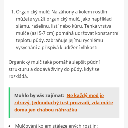
Organický mulč: Na záhony a kolem rostlin
můžete využít organický mulč, jako například
slámu, rašelinu, listí nebo kůru. Tenká vrstva
mulče (asi 5-7 cm) pomáhá udržovat konstantní
teplotu půdy, zabraňuje jejímu rychlému
vysychání a přispívá k udržení vlhkosti.
Organický mulč také pomáhá zlepšit půdní
strukturu a dodává živiny do půdy, když se
rozkládá.
Mohlo by vás zajímat:
Ne každý med je
zdravý. Jednoduchý test prozradí, zda máte
doma jen chabou náhražku
Mulčování kolem stálezelených rostlin: