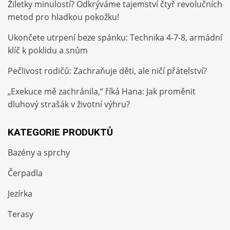
Žiletky minulostí? Odkrýváme tajemství čtyř revolučních
metod pro hladkou pokožku!
Ukončete utrpení beze spánku: Technika 4-7-8, armádní
klíč k poklidu a snům
Pečlivost rodičů: Zachraňuje děti, ale ničí přátelství?
„Exekuce mě zachránila,“ říká Hana: Jak proměnit
dluhový strašák v životní výhru?
KATEGORIE PRODUKTŮ
Bazény a sprchy
Čerpadla
Jezírka
Terasy