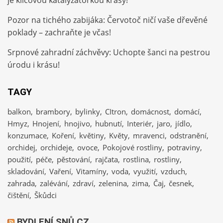
je klíčovou katalyzátorkou krásy!
Pozor na tichého zabijáka: Červotoč ničí vaše dřevěné
poklady – zachraňte je včas!
Srpnové zahradní záchvěvy: Uchopte šanci na pestrou
úrodu i krásu!
TAGY
balkon
brambory
bylinky
CItron
domácnost
domácí
Hmyz
Hnojení
hnojivo
hubnutí
Interiér
jaro
jídlo
konzumace
Koření
květiny
Květy
mravenci
odstranění
orchidej
orchideje
ovoce
Pokojové rostliny
potraviny
použití
péče
pěstování
rajčata
rostlina
rostliny
skladování
Vaření
Vitamíny
voda
využití
vzduch
zahrada
zalévání
zdraví
zelenina
zima
Čaj
česnek
čištění
Škůdci
BYDLENÍ SNŮ.CZ