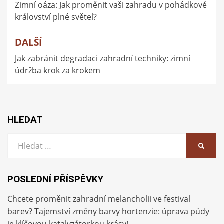
Zimní oáza: Jak proměnit vaši zahradu v pohádkové
pro
království plné světel?
příspěvek
DALŠÍ
Jak zabránit degradaci zahradní techniky: zimní
údržba krok za krokem
HLEDAT
Vyhledat:
HLEDA
POSLEDNÍ PŘÍSPĚVKY
Chcete proměnit zahradní melancholii ve festival
barev? Tajemství změny barvy hortenzie: úprava půdy