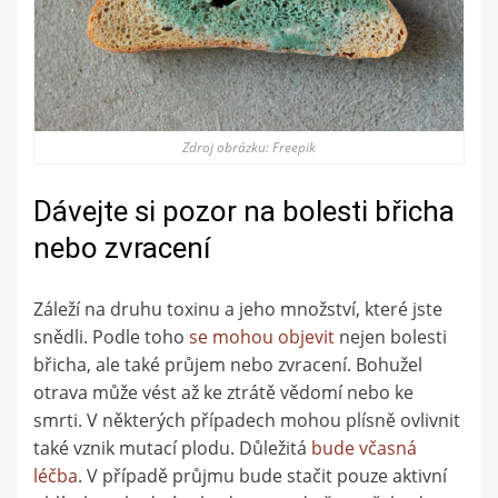
Zdroj obrázku: Freepik
Dávejte si pozor na bolesti břicha
nebo zvracení
Záleží na druhu toxinu a jeho množství, které jste
snědli. Podle toho
se mohou objevit
nejen bolesti
břicha, ale také průjem nebo zvracení. Bohužel
otrava může vést až ke ztrátě vědomí nebo ke
smrti. V některých případech mohou plísně ovlivnit
také vznik mutací plodu. Důležitá
bude včasná
léčba
. V případě průjmu bude stačit pouze aktivní