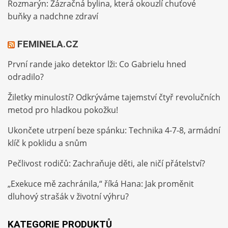
Rozmarýn: Zázračná bylina, která okouzlí chuťové
buňky a nadchne zdraví
FEMINELA.CZ
První rande jako detektor lži: Co Gabrielu hned
odradilo?
Žiletky minulostí? Odkrýváme tajemství čtyř revolučních
metod pro hladkou pokožku!
Ukončete utrpení beze spánku: Technika 4-7-8, armádní
klíč k poklidu a snům
Pečlivost rodičů: Zachraňuje děti, ale ničí přátelství?
„Exekuce mě zachránila,“ říká Hana: Jak proměnit
dluhový strašák v životní výhru?
KATEGORIE PRODUKTŮ