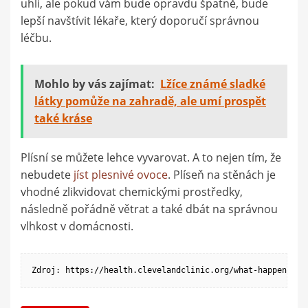
uhlí, ale pokud vám bude opravdu špatně, bude
lepší navštívit lékaře, který doporučí správnou
léčbu.
Mohlo by vás zajímat:
Lžíce známé sladké
látky pomůže na zahradě, ale umí prospět
také kráse
Plísní se můžete lehce vyvarovat. A to nejen tím, že
nebudete
jíst plesnivé ovoce
. Plíseň na stěnách je
vhodné zlikvidovat chemickými prostředky,
následně pořádně větrat a také dbát na správnou
vlhkost v domácnosti.
Zdroj: https://health.clevelandclinic.org/what-happens-if