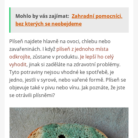
Mohlo by vás zajímat:
Zahradní pomocníci,
bez kterých se neobejdeme
Plíseň najdete hlavně na ovoci, chlebu nebo
zavařeninách. I když
plíseň z jednoho místa
odkrojíte
, zůstane v produktu.
Je lepší ho celý
vyhodit
, jinak si zaděláte na zdravotní problémy.
Tyto potraviny nejsou vhodné ke spotřebě, je
jedno, jestli v syrové, nebo vařené formě. Plíseň se
objevuje také v pivu nebo vínu. Jak poznáte, že jste
se otrávili plísněmi?