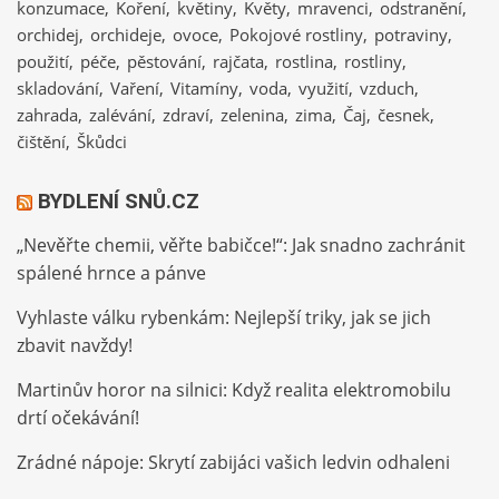
konzumace
Koření
květiny
Květy
mravenci
odstranění
orchidej
orchideje
ovoce
Pokojové rostliny
potraviny
použití
péče
pěstování
rajčata
rostlina
rostliny
skladování
Vaření
Vitamíny
voda
využití
vzduch
zahrada
zalévání
zdraví
zelenina
zima
Čaj
česnek
čištění
Škůdci
BYDLENÍ SNŮ.CZ
„Nevěřte chemii, věřte babičce!“: Jak snadno zachránit
spálené hrnce a pánve
Vyhlaste válku rybenkám: Nejlepší triky, jak se jich
zbavit navždy!
Martinův horor na silnici: Když realita elektromobilu
drtí očekávání!
Zrádné nápoje: Skrytí zabijáci vašich ledvin odhaleni