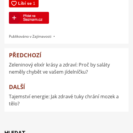
Publikováno v
Zajímavosti
PŘEDCHOZÍ
Navigace
Zeleninový elixír krásy a zdraví: Proč by saláty
pro
neměly chybět ve vašem jídelníčku?
příspěvek
DALŠÍ
Tajemství energie: Jak zdravé tuky chrání mozek a
tělo?
HLEDAT