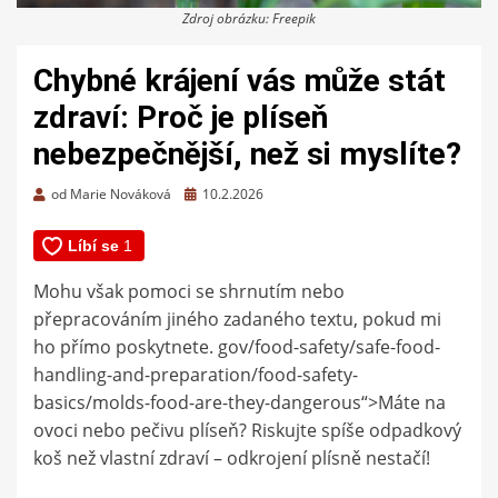
Zdroj obrázku: Freepik
Chybné krájení vás může stát
zdraví: Proč je plíseň
nebezpečnější, než si myslíte?
Zveřejněno
od
Marie Nováková
10.2.2026
dne
Mohu však pomoci se shrnutím nebo
přepracováním jiného zadaného textu, pokud mi
ho přímo poskytnete. gov/food-safety/safe-food-
handling-and-preparation/food-safety-
basics/molds-food-are-they-dangerous“>Máte na
ovoci nebo pečivu plíseň? Riskujte spíše odpadkový
koš než vlastní zdraví – odkrojení plísně nestačí!