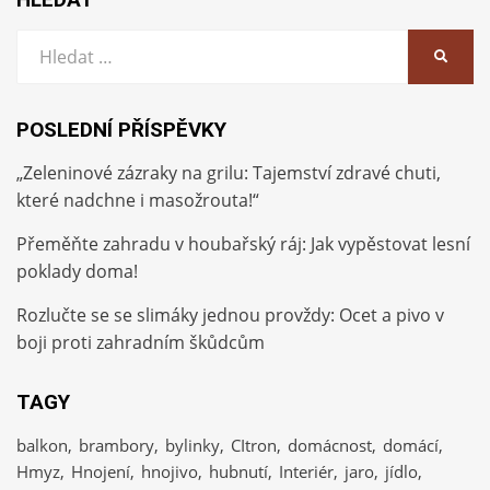
Vyhledat:
HLEDA
POSLEDNÍ PŘÍSPĚVKY
„Zeleninové zázraky na grilu: Tajemství zdravé chuti,
které nadchne i masožrouta!“
Přeměňte zahradu v houbařský ráj: Jak vypěstovat lesní
poklady doma!
Rozlučte se se slimáky jednou provždy: Ocet a pivo v
boji proti zahradním škůdcům
TAGY
balkon
brambory
bylinky
CItron
domácnost
domácí
Hmyz
Hnojení
hnojivo
hubnutí
Interiér
jaro
jídlo