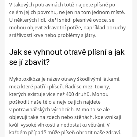
V takových potravinách totiž najdete plísně po
celém jejich povrchu, ne jen na tom jednom místě.
U některých lidí, kteří snědí plesnivé ovoce, se
mohou objevit zdravotní potíže, například poruchy
srážlivosti krve nebo problémy s játry.
Jak se vyhnout otravě plísní a jak
se jí zbavit?
Mykotoxikóza je název otravy škodlivými látkami,
mezi které patří i plíseň. Řadí se mezi toxiny,
kterých existuje více než 400 druhů. Mohou
poškodit naše tělo a nejvíce jich najdete
v potravinářských výrobcích. Mimo to se ale
objevují také na zdech nebo stěnách, kde vznikají
kvůli vysoké vlhkosti a nedostatku větrání. V
každém případě může plíseň ohrozit naše zdraví.