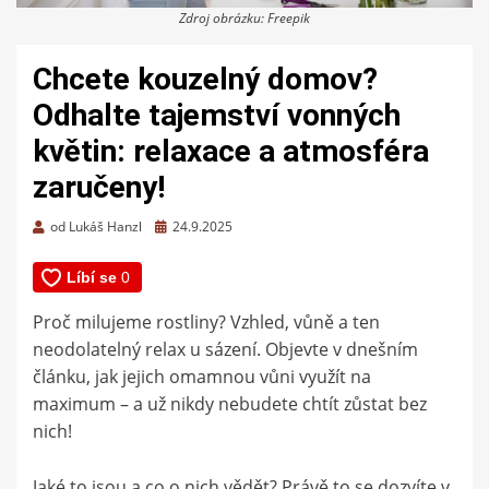
Zdroj obrázku: Freepik
Chcete kouzelný domov?
Odhalte tajemství vonných
květin: relaxace a atmosféra
zaručeny!
Zveřejněno
od
Lukáš Hanzl
24.9.2025
dne
Proč milujeme rostliny? Vzhled, vůně a ten
neodolatelný relax u sázení. Objevte v dnešním
článku, jak jejich omamnou vůni využít na
maximum – a už nikdy nebudete chtít zůstat bez
nich!
Jaké to jsou a co o nich vědět? Právě to se dozvíte v