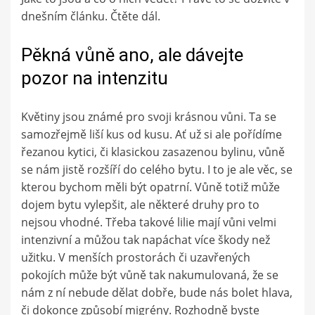
dnešním článku. Čtěte dál.
Pěkná vůně ano, ale dávejte
pozor na intenzitu
Květiny jsou známé pro svoji krásnou vůni. Ta se
samozřejmě liší kus od kusu. Ať už si ale pořídíme
řezanou kytici, či klasickou zasazenou bylinu, vůně
se nám jistě rozšíří do celého bytu. I to je ale věc, se
kterou bychom měli být opatrní. Vůně totiž může
dojem bytu vylepšit, ale některé druhy pro to
nejsou vhodné. Třeba takové lilie mají vůni velmi
intenzivní a můžou tak napáchat více škody než
užitku. V menších prostorách či uzavřených
pokojích může být vůně tak nakumulovaná, že se
nám z ní nebude dělat dobře, bude nás bolet hlava,
či dokonce způsobí migrény. Rozhodně byste