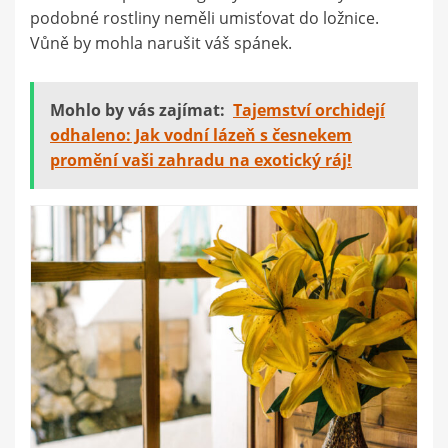
podobné rostliny neměli umisťovat do ložnice.
Vůně by mohla narušit váš spánek.
Mohlo by vás zajímat:
Tajemství orchidejí
odhaleno: Jak vodní lázeň s česnekem
promění vaši zahradu na exotický ráj!