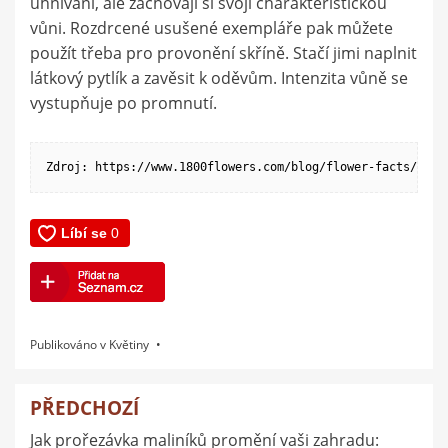
uhnívání, ale zachovají si svoji charakteristickou
vůni. Rozdrcené usušené exempláře pak můžete
použít třeba pro provonění skříně. Stačí jimi naplnit
látkový pytlík a zavěsit k oděvům. Intenzita vůně se
vystupňuje po promnutí.
Zdroj: https://www.1800flowers.com/blog/flower-facts/bene
Publikováno v
Květiny
PŘEDCHOZÍ
Navigace
Jak prořezávka maliníků promění vaši zahradu:
pro