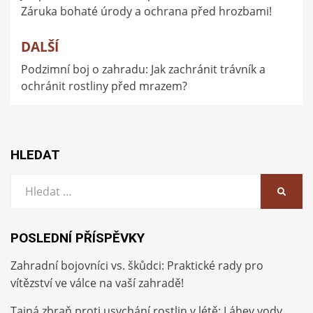
Záruka bohaté úrody a ochrana před hrozbami!
příspěvek
DALŠÍ
Podzimní boj o zahradu: Jak zachránit trávník a
ochránit rostliny před mrazem?
HLEDAT
Vyhledat:
HLEDA
POSLEDNÍ PŘÍSPĚVKY
Zahradní bojovníci vs. škůdci: Praktické rady pro
vítězství ve válce na vaší zahradě!
Tajná zbraň proti usychání rostlin v létě: Láhev vody