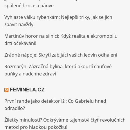
spálené hrnce a pánve
Vyhlaste válku rybenkám: Nejlepší triky, jak se jich
zbavit navždy!
Martinův horor na silnici: Když realita elektromobilu
drtí očekávání!
Zrádné nápoje: Skrytí zabijáci vašich ledvin odhaleni
Rozmarýn: Zázračná bylina, která okouzlí chuťové
buňky a nadchne zdraví
FEMINELA.CZ
První rande jako detektor lži: Co Gabrielu hned
odradilo?
Žiletky minulostí? Odkrýváme tajemství čtyř revolučních
metod pro hladkou pokožku!