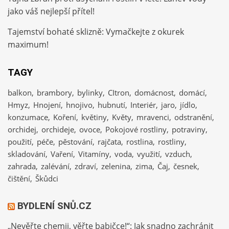
jako váš nejlepší přítel!
Tajemství bohaté sklizně: Vymačkejte z okurek
maximum!
TAGY
balkon
brambory
bylinky
CItron
domácnost
domácí
Hmyz
Hnojení
hnojivo
hubnutí
Interiér
jaro
jídlo
konzumace
Koření
květiny
Květy
mravenci
odstranění
orchidej
orchideje
ovoce
Pokojové rostliny
potraviny
použití
péče
pěstování
rajčata
rostlina
rostliny
skladování
Vaření
Vitamíny
voda
využití
vzduch
zahrada
zalévání
zdraví
zelenina
zima
Čaj
česnek
čištění
Škůdci
BYDLENÍ SNŮ.CZ
„Nevěřte chemii, věřte babičce!“: Jak snadno zachránit