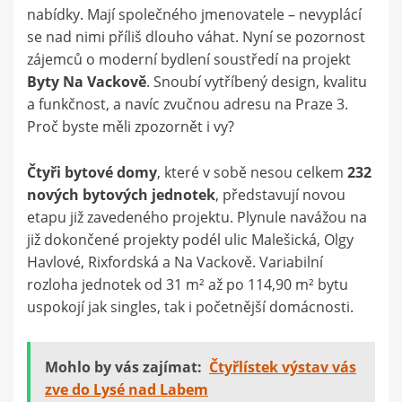
nabídky. Mají společného jmenovatele – nevyplácí
se nad nimi příliš dlouho váhat. Nyní se pozornost
zájemců o moderní bydlení soustředí na projekt
Byty Na Vackově
. Snoubí vytříbený design, kvalitu
a funkčnost, a navíc zvučnou adresu na Praze 3.
Proč byste měli zpozornět i vy?
Čtyři bytové domy
, které v sobě nesou celkem
232
nových bytových jednotek
, představují novou
etapu již zavedeného projektu. Plynule navážou na
již dokončené projekty podél ulic Malešická, Olgy
Havlové, Rixfordská a Na Vackově. Variabilní
rozloha jednotek od 31 m² až po 114,90 m² bytu
uspokojí jak singles, tak i početnější domácnosti.
Mohlo by vás zajímat:
Čtyřlístek výstav vás
zve do Lysé nad Labem