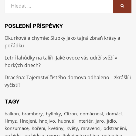
Vyhledat:
HLEDA
POSLEDNÍ PŘÍSPĚVKY
Okurková alchymie: Slupky jako tajná zbraň krásy a
pořádku
Letní lahůdky na talíři: Jaké ovoce vás udrží svěží v
horkých dnech?
Dracéna: Tajemství čistého domova odhaleno – zkrášlí i
vyčistí!
TAGY
balkon
brambory
bylinky
CItron
domácnost
domácí
Hmyz
Hnojení
hnojivo
hubnutí
Interiér
jaro
jídlo
konzumace
Koření
květiny
Květy
mravenci
odstranění
orchidej
orchideje
ovoce
Pokojové rostliny
potraviny