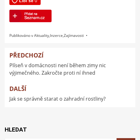
Publikováno v
Aktuality
,
Inzerce
,
Zajímavosti
PŘEDCHOZÍ
Navigace
Plíseň v domácnosti není během zimy nic
pro
výjimečného. Zakročte proti ní ihned
příspěvek
DALŠÍ
Jak se správně starat o zahradní rostliny?
HLEDAT