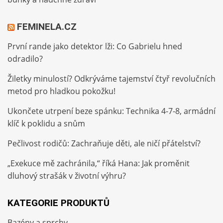
FEMINELA.CZ
První rande jako detektor lži: Co Gabrielu hned
odradilo?
Žiletky minulostí? Odkrýváme tajemství čtyř revolučních
metod pro hladkou pokožku!
Ukončete utrpení beze spánku: Technika 4-7-8, armádní
klíč k poklidu a snům
Pečlivost rodičů: Zachraňuje děti, ale ničí přátelství?
„Exekuce mě zachránila,“ říká Hana: Jak proměnit
dluhový strašák v životní výhru?
KATEGORIE PRODUKTŮ
Bazény a sprchy