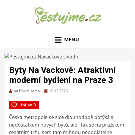
ZAHRADNÍ TIPY A NÁVODY – JAK NA PĚSTOVÁNÍ
PĚSTUJME.CZ – TIPY
OVOCE, ZELENINY A KVĚTIN
MENU
NEJEN PRO ZAHRADU
Byty Na Vackově: Atraktivní
moderní bydlení na Praze 3
Zveřejněno
od
David Hampl
19.12.2023
dne
Česká metropole se sice dlouhodobě potýká s
nedostatkem nových bytů, ale i tak se na pražském
realitním trhu sem tam mihnou neodolatelné