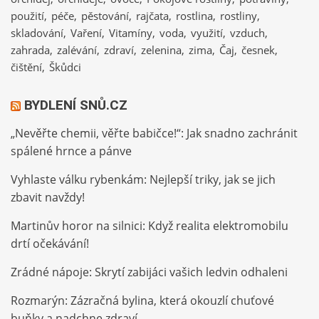
použití
péče
pěstování
rajčata
rostlina
rostliny
skladování
Vaření
Vitamíny
voda
využití
vzduch
zahrada
zalévání
zdraví
zelenina
zima
Čaj
česnek
čištění
Škůdci
BYDLENÍ SNŮ.CZ
„Nevěřte chemii, věřte babičce!“: Jak snadno zachránit
spálené hrnce a pánve
Vyhlaste válku rybenkám: Nejlepší triky, jak se jich
zbavit navždy!
Martinův horor na silnici: Když realita elektromobilu
drtí očekávání!
Zrádné nápoje: Skrytí zabijáci vašich ledvin odhaleni
Rozmarýn: Zázračná bylina, která okouzlí chuťové
buňky a nadchne zdraví