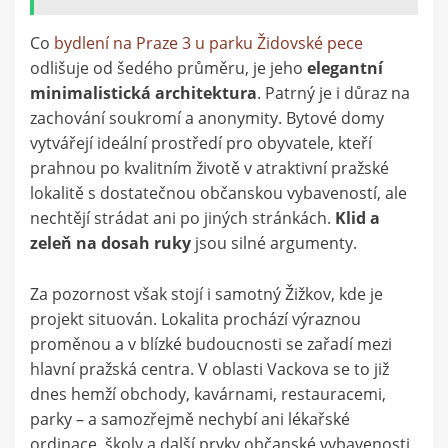
Co
bydlení na Praze 3 u parku Židovské pece
odlišuje od šedého průměru, je jeho
elegantní
minimalistická architektura
. Patrný je i důraz na
zachování soukromí a anonymity. Bytové domy
vytvářejí ideální prostředí pro obyvatele, kteří
prahnou po kvalitním životě v atraktivní pražské
lokalitě s dostatečnou občanskou vybaveností, ale
nechtějí strádat ani po jiných stránkách.
Klid a
zeleň na dosah ruky
jsou silné argumenty.
Za pozornost však stojí i samotný Žižkov, kde je
projekt situován. Lokalita prochází výraznou
proměnou a v blízké budoucnosti se zařadí mezi
hlavní pražská centra. V oblasti Vackova se to již
dnes hemží obchody, kavárnami, restauracemi,
parky – a samozřejmě nechybí ani lékařské
ordinace, školy a další prvky občanské vybavenosti.