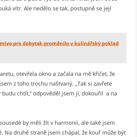
á vítr. Ale nedělo se tak, postupně se její
rmivo pro dobytek proměnilo v kulinářský poklad
aretu, otevřela okno a začala na mě křičet, že
sem z toho trochu naštvaný. „Tak si zavřete
 budu chtít,“ odpověděl jsem jí, dokouřil a na
 sousedé by měli žít v harmonii, ale také jsem
ě. Na druhé straně jsem chápal, že kouř může být