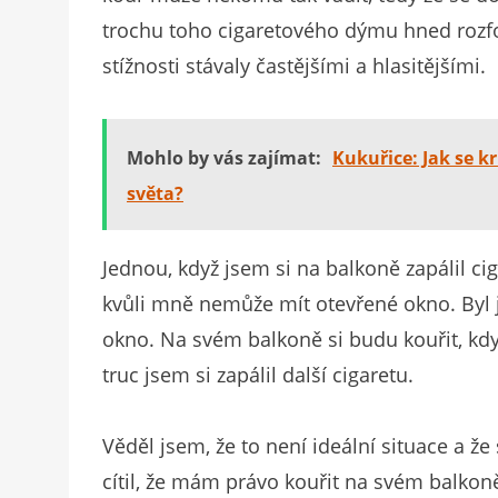
trochu toho cigaretového dýmu hned rozfouk
stížnosti stávaly častějšími a hlasitějšími.
Mohlo by vás zajímat:
Kukuřice: Jak se k
světa?
Jednou, když jsem si na balkoně zapálil cig
kvůli mně nemůže mít otevřené okno. Byl j
okno. Na svém balkoně si budu kouřit, kdy
truc jsem si zapálil další cigaretu.
Věděl jsem, že to není ideální situace a že
cítil, že mám právo kouřit na svém balkon