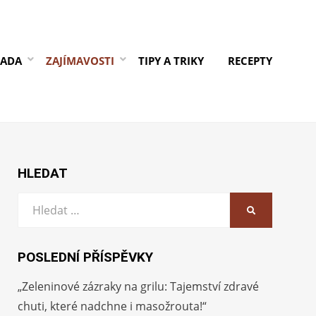
RADA
ZAJÍMAVOSTI
TIPY A TRIKY
RECEPTY
HLEDAT
Vyhledat:
HLEDAT
POSLEDNÍ PŘÍSPĚVKY
„Zeleninové zázraky na grilu: Tajemství zdravé
chuti, které nadchne i masožrouta!“