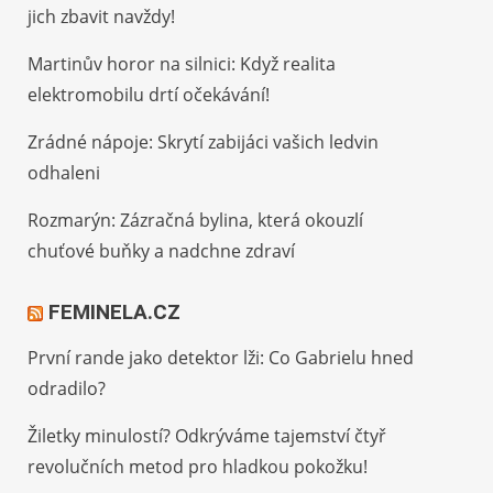
jich zbavit navždy!
Martinův horor na silnici: Když realita
elektromobilu drtí očekávání!
Zrádné nápoje: Skrytí zabijáci vašich ledvin
odhaleni
Rozmarýn: Zázračná bylina, která okouzlí
chuťové buňky a nadchne zdraví
FEMINELA.CZ
První rande jako detektor lži: Co Gabrielu hned
odradilo?
Žiletky minulostí? Odkrýváme tajemství čtyř
revolučních metod pro hladkou pokožku!