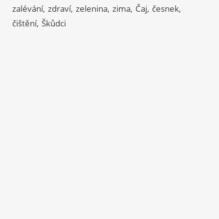
zalévání
zdraví
zelenina
zima
Čaj
česnek
čištění
Škůdci