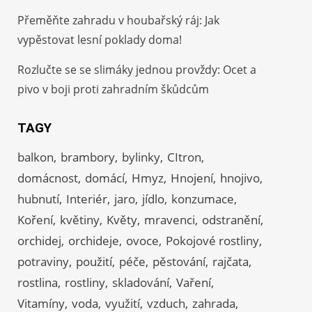
Přeměňte zahradu v houbařský ráj: Jak
vypěstovat lesní poklady doma!
Rozlučte se se slimáky jednou provždy: Ocet a
pivo v boji proti zahradním škůdcům
TAGY
balkon
brambory
bylinky
CItron
domácnost
domácí
Hmyz
Hnojení
hnojivo
hubnutí
Interiér
jaro
jídlo
konzumace
Koření
květiny
Květy
mravenci
odstranění
orchidej
orchideje
ovoce
Pokojové rostliny
potraviny
použití
péče
pěstování
rajčata
rostlina
rostliny
skladování
Vaření
Vitamíny
voda
využití
vzduch
zahrada