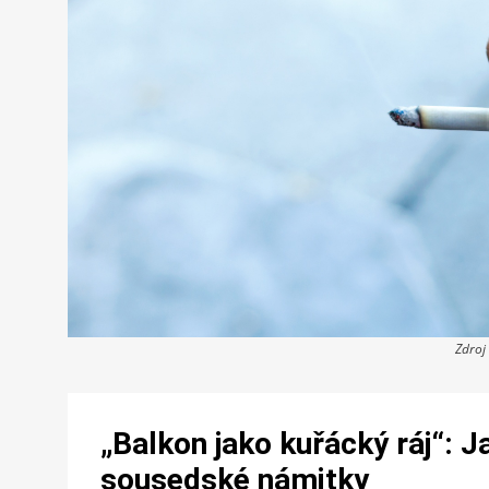
Zdroj
„Balkon jako kuřácký ráj“: J
sousedské námitky