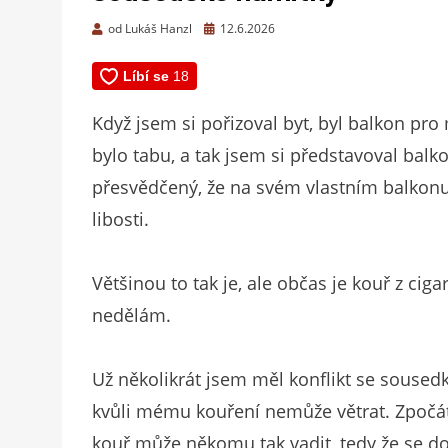
Zveřejněno
od
Lukáš Hanzl
12.6.2026
dne
Když jsem si pořizoval byt, byl balkon pro
bylo tabu, a tak jsem si představoval balk
přesvědčený, že na svém vlastním balkonu
libosti.
Většinou to tak je, ale občas je kouř z ci
nedělám.
Už několikrát jsem měl konflikt se sousedk
kvůli mému kouření nemůže větrat. Zpočá
kouř může někomu tak vadit, tedy že se dos