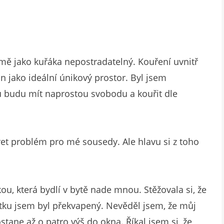
 mě jako kuřáka nepostradatelný. Kouření uvnitř
on jako ideální únikový prostor. Byl jsem
 budu mít naprostou svobodu a kouřit dle
garet problém pro mé sousedy. Ale hlavu si z toho
ou, která bydlí v bytě nade mnou. Stěžovala si, že
tku jsem byl překvapený. Nevěděl jsem, že můj
tane až o patro výš do okna. Říkal jsem si, že