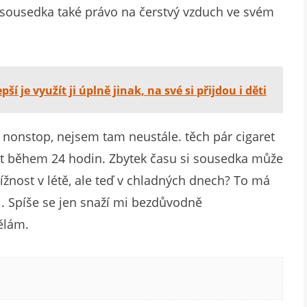
má sousedka také právo na čerstvý vzduch ve svém
pší je využít ji úplně jinak, na své si přijdou i děti
nonstop, nejsem tam neustále. těch pár cigaret
nut během 24 hodin. Zbytek času si sousedka může
stížnost v létě, ale teď v chladných dnech? To má
. Spíše se jen snaží mi bezdůvodně
dělám.