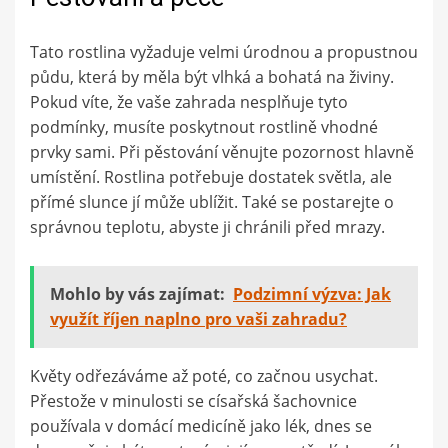
Tato rostlina vyžaduje velmi úrodnou a propustnou
půdu, která by měla být vlhká a bohatá na živiny.
Pokud víte, že vaše zahrada nesplňuje tyto
podmínky, musíte poskytnout rostlině vhodné
prvky sami. Při pěstování věnujte pozornost hlavně
umístění. Rostlina potřebuje dostatek světla, ale
přímé slunce jí může ublížit. Také se postarejte o
správnou teplotu, abyste ji chránili před mrazy.
Mohlo by vás zajímat:
Podzimní výzva: Jak
využít říjen naplno pro vaši zahradu?
Květy odřezáváme až poté, co začnou usychat.
Přestože v minulosti se císařská šachovnice
používala v domácí medicíně jako lék, dnes se