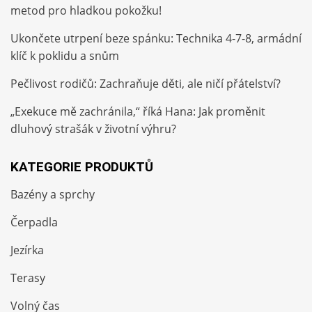
metod pro hladkou pokožku!
Ukončete utrpení beze spánku: Technika 4-7-8, armádní
klíč k poklidu a snům
Pečlivost rodičů: Zachraňuje děti, ale ničí přátelství?
„Exekuce mě zachránila,“ říká Hana: Jak proměnit
dluhový strašák v životní výhru?
KATEGORIE PRODUKTŮ
Bazény a sprchy
Čerpadla
Jezírka
Terasy
Volný čas