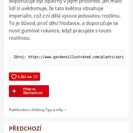
doporučuje být opatrný v jejím prostředí. Jen málo
lidí si uvědomuje, že tato květina obsahuje
imperialin, což z ní dělá vysoce jedovatou rostlinu.
To je důvod, proč děsí hlodavce, a doporučuje se
nosit gumové rukavice, když pracujete s touto
rostlinou.
Zdroj: https://www.gardensillustrated.com/plants/spring/f
Publikováno v
Květiny
,
Tipy a triky
PŘEDCHOZÍ
Navigace