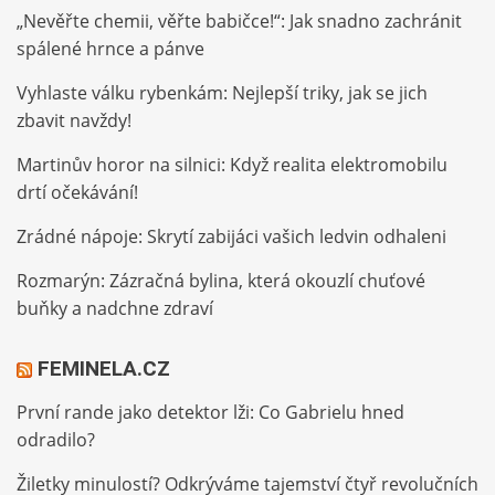
„Nevěřte chemii, věřte babičce!“: Jak snadno zachránit
spálené hrnce a pánve
Vyhlaste válku rybenkám: Nejlepší triky, jak se jich
zbavit navždy!
Martinův horor na silnici: Když realita elektromobilu
drtí očekávání!
Zrádné nápoje: Skrytí zabijáci vašich ledvin odhaleni
Rozmarýn: Zázračná bylina, která okouzlí chuťové
buňky a nadchne zdraví
FEMINELA.CZ
První rande jako detektor lži: Co Gabrielu hned
odradilo?
Žiletky minulostí? Odkrýváme tajemství čtyř revolučních