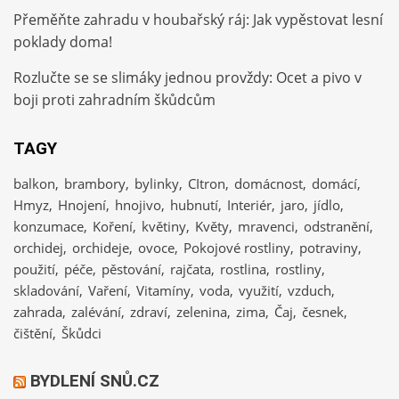
Přeměňte zahradu v houbařský ráj: Jak vypěstovat lesní
poklady doma!
Rozlučte se se slimáky jednou provždy: Ocet a pivo v
boji proti zahradním škůdcům
TAGY
balkon
brambory
bylinky
CItron
domácnost
domácí
Hmyz
Hnojení
hnojivo
hubnutí
Interiér
jaro
jídlo
konzumace
Koření
květiny
Květy
mravenci
odstranění
orchidej
orchideje
ovoce
Pokojové rostliny
potraviny
použití
péče
pěstování
rajčata
rostlina
rostliny
skladování
Vaření
Vitamíny
voda
využití
vzduch
zahrada
zalévání
zdraví
zelenina
zima
Čaj
česnek
čištění
Škůdci
BYDLENÍ SNŮ.CZ