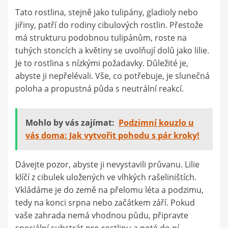
Tato rostlina, stejně jako tulipány, gladioly nebo
jiřiny, patří do rodiny cibulových rostlin. Přestože
má strukturu podobnou tulipánům, roste na
tuhých stoncích a květiny se uvolňují dolů jako lilie.
Je to rostlina s nízkými požadavky. Důležité je,
abyste ji nepřelévali. Vše, co potřebuje, je slunečná
poloha a propustná půda s neutrální reakcí.
Mohlo by vás zajímat:
Podzimní kouzlo u
vás doma: Jak vytvořit pohodu s pár kroky!
Dávejte pozor, abyste ji nevystavili průvanu. Lilie
klíčí z cibulek uložených ve vlhkých rašeliništích.
Vkládáme je do země na přelomu léta a podzimu,
tedy na konci srpna nebo začátkem září. Pokud
vaše zahrada nemá vhodnou půdu, připravte
speciální substrát pro rostlinu a poté do ní