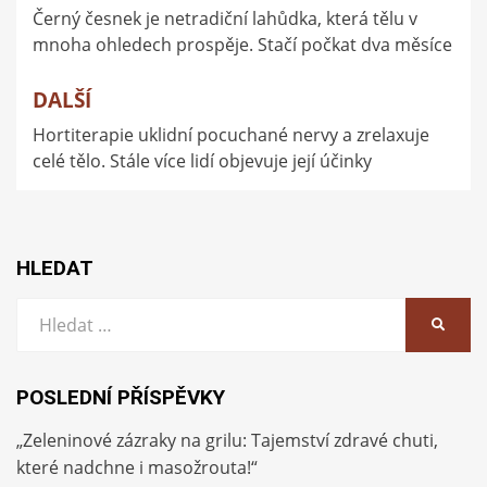
Černý česnek je netradiční lahůdka, která tělu v
pro
mnoha ohledech prospěje. Stačí počkat dva měsíce
příspěvek
DALŠÍ
Hortiterapie uklidní pocuchané nervy a zrelaxuje
celé tělo. Stále více lidí objevuje její účinky
HLEDAT
Vyhledat:
HLEDA
POSLEDNÍ PŘÍSPĚVKY
„Zeleninové zázraky na grilu: Tajemství zdravé chuti,
které nadchne i masožrouta!“