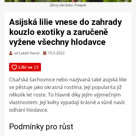
Zdroj obrázku: Freepik
Asijská lilie vnese do zahrady
kouzlo exotiky a zaručeně
vyžene všechny hlodavce
Zveřejněno
od
Lukáš Hanzl
10.5.2022
dne
Císařská šachovnice nebo nazývaná také asijská lilie
se pěstuje jako okrasná rostlina. Její popularita již
několik let roste. To hlavně díky jejím výjimečným
vlastnostem. Její květy vypadají krásně a vůně navíc
odhání hlodavce.
Podmínky pro růst