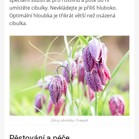
umístěte cibulky. Nevkládejte je příliš hluboko.
Optimální hloubka je třikrát větší než osázená
cibulka.
Zdroj obrázku: Freepik
Pěstování a péče