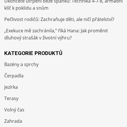
Ukončete utrpení beze spánku: Technika 4-7-8, armádní
klíč k poklidu a snům
Pečlivost rodičů: Zachraňuje děti, ale ničí přátelství?
„Exekuce mě zachránila,“ říká Hana: Jak proměnit
dluhový strašák v životní výhru?
KATEGORIE PRODUKTŮ
Bazény a sprchy
Čerpadla
Jezírka
Terasy
Volný čas
Zahrada