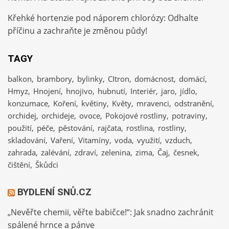
Křehké hortenzie pod náporem chlorózy: Odhalte
příčinu a zachraňte je změnou půdy!
TAGY
balkon
brambory
bylinky
CItron
domácnost
domácí
Hmyz
Hnojení
hnojivo
hubnutí
Interiér
jaro
jídlo
konzumace
Koření
květiny
Květy
mravenci
odstranění
orchidej
orchideje
ovoce
Pokojové rostliny
potraviny
použití
péče
pěstování
rajčata
rostlina
rostliny
skladování
Vaření
Vitamíny
voda
využití
vzduch
zahrada
zalévání
zdraví
zelenina
zima
Čaj
česnek
čištění
Škůdci
BYDLENÍ SNŮ.CZ
„Nevěřte chemii, věřte babičce!“: Jak snadno zachránit
spálené hrnce a pánve