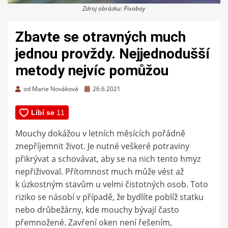
Zdroj obrázku: Pixabay
Zbavte se otravných much
jednou provždy. Nejjednodušší
metody nejvíc pomůžou
Zveřejněno
od
Marie Nováková
26.6.2021
dne
Mouchy dokážou v letních měsících pořádně
znepříjemnit život. Je nutné veškeré potraviny
přikrývat a schovávat, aby se na nich tento hmyz
nepřiživoval. Přítomnost much může vést až
k úzkostným stavům u velmi čistotných osob. Toto
riziko se násobí v případě, že bydlíte poblíž statku
nebo drůbežárny, kde mouchy bývají často
přemnožené. Zavření oken není řešením,