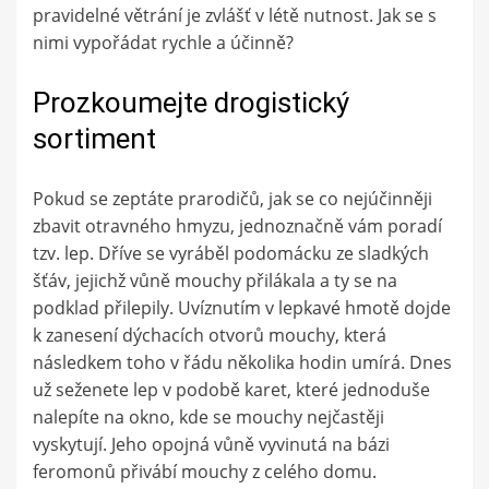
pravidelné větrání je zvlášť v létě nutnost. Jak se s
nimi vypořádat rychle a účinně?
Prozkoumejte drogistický
sortiment
Pokud se zeptáte prarodičů, jak se co nejúčinněji
zbavit otravného hmyzu, jednoznačně vám poradí
tzv. lep. Dříve se vyráběl podomácku ze sladkých
šťáv, jejichž vůně mouchy přilákala a ty se na
podklad přilepily. Uvíznutím v lepkavé hmotě dojde
k zanesení dýchacích otvorů mouchy, která
následkem toho v řádu několika hodin umírá. Dnes
už seženete lep v podobě karet, které jednoduše
nalepíte na okno, kde se mouchy nejčastěji
vyskytují. Jeho opojná vůně vyvinutá na bázi
feromonů přivábí mouchy z celého domu.