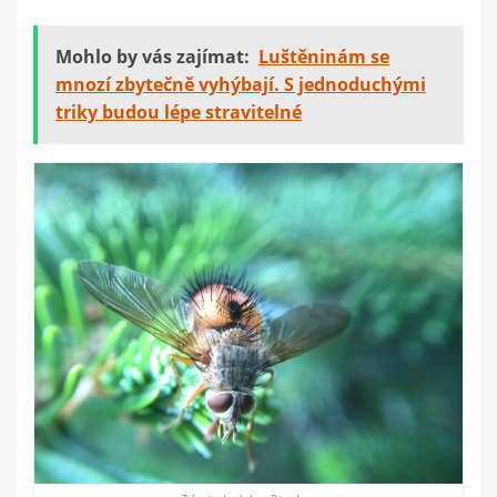
Mohlo by vás zajímat:
Luštěninám se
mnozí zbytečně vyhýbají. S jednoduchými
triky budou lépe stravitelné