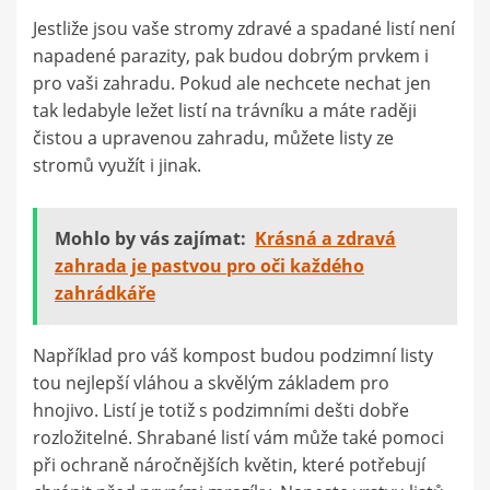
Jestliže jsou vaše stromy zdravé a spadané listí není
napadené parazity, pak budou dobrým prvkem i
pro vaši zahradu. Pokud ale nechcete nechat jen
tak ledabyle ležet listí na trávníku a máte raději
čistou a upravenou zahradu, můžete listy ze
stromů využít i jinak.
Mohlo by vás zajímat:
Krásná a zdravá
zahrada je pastvou pro oči každého
zahrádkáře
Například pro váš kompost budou podzimní listy
tou nejlepší vláhou a skvělým základem pro
hnojivo. Listí je totiž s podzimními dešti dobře
rozložitelné. Shrabané listí vám může také pomoci
při ochraně náročnějších květin, které potřebují