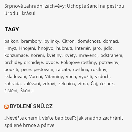
Srpnové zahradní záchvěvy: Uchopte šanci na pestrou
úrodu i krásu!
TAGY
balkon
brambory
bylinky
CItron
domácnost
domácí
Hmyz
Hnojení
hnojivo
hubnutí
Interiér
jaro
jídlo
konzumace
Koření
květiny
Květy
mravenci
odstranění
orchidej
orchideje
ovoce
Pokojové rostliny
potraviny
použití
péče
pěstování
rajčata
rostlina
rostliny
skladování
Vaření
Vitamíny
voda
využití
vzduch
zahrada
zalévání
zdraví
zelenina
zima
Čaj
česnek
čištění
Škůdci
BYDLENÍ SNŮ.CZ
„Nevěřte chemii, věřte babičce!“: Jak snadno zachránit
spálené hrnce a pánve