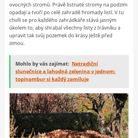
ovocných stromů. Právě listnaté stromy na podzim
opadají a tvoří po celé zahradě hromady listí. V tu
chvíli se pro každého zahrádkáře stává jasným
úkolem to, aby shrabal všechny listy z trávníku a
upravit tak svůj pozemek do krásy ještě před
zimou.
Mohlo by vás zajímat:
Netradiční
slunečnice a lahodná zelenina v jednom:
topinambur si každý zamiluje