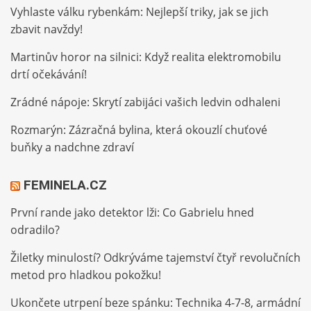
Vyhlaste válku rybenkám: Nejlepší triky, jak se jich
zbavit navždy!
Martinův horor na silnici: Když realita elektromobilu
drtí očekávání!
Zrádné nápoje: Skrytí zabijáci vašich ledvin odhaleni
Rozmarýn: Zázračná bylina, která okouzlí chuťové
buňky a nadchne zdraví
FEMINELA.CZ
První rande jako detektor lži: Co Gabrielu hned
odradilo?
Žiletky minulostí? Odkrýváme tajemství čtyř revolučních
metod pro hladkou pokožku!
Ukončete utrpení beze spánku: Technika 4-7-8, armádní