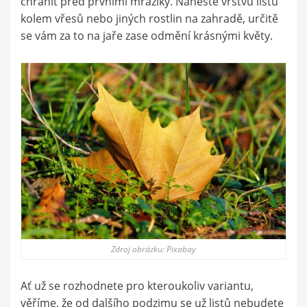
chránit před prvními mrazíky. Naneste vrstvu listů
kolem vřesů nebo jiných rostlin na zahradě, určitě
se vám za to na jaře zase odmění krásnými květy.
Zdroj obrázku: Pixabay
Ať už se rozhodnete pro kteroukoliv variantu,
věříme, že od dalšího podzimu se už listů nebudete