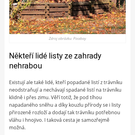
Zdroj obrázku: Pixabay
Někteří lidé listy ze zahrady
nehrabou
Existují ale také lidé, kteří popadané listí z trávníku
neodstraňují a nechávají spadané listí na trávníku
klidně i přes zimu. Věří totiž, že pod tíhou
napadaného sněhu a díky kouzlu přírody se i listy
přirozeně rozloží a dodají tak trávníku potřebnou
vláhu i hnojivo. I taková cesta je samozřejmě
možná.