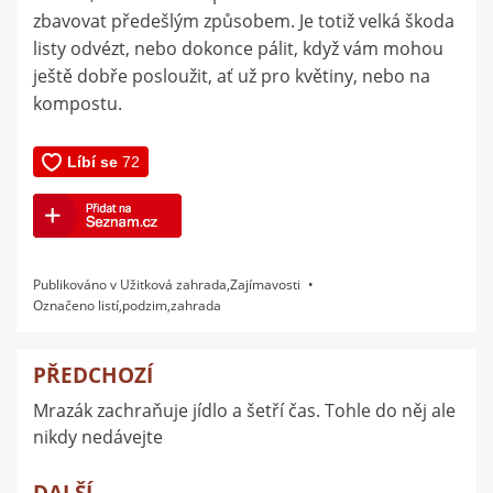
zbavovat předešlým způsobem. Je totiž velká škoda
listy odvézt, nebo dokonce pálit, když vám mohou
ještě dobře posloužit, ať už pro květiny, nebo na
kompostu.
Publikováno v
Užitková zahrada
,
Zajímavosti
Označeno
listí
,
podzim
,
zahrada
PŘEDCHOZÍ
Navigace
Mrazák zachraňuje jídlo a šetří čas. Tohle do něj ale
pro
nikdy nedávejte
příspěvek
DALŠÍ