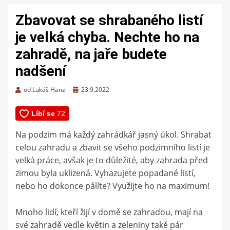
Zbavovat se shrabaného listí
je velká chyba. Nechte ho na
zahradě, na jaře budete
nadšení
Zveřejněno
od
Lukáš Hanzl
23.9.2022
dne
Na podzim má každý zahrádkář jasný úkol. Shrabat
celou zahradu a zbavit se všeho podzimního listí je
velká práce, avšak je to důležité, aby zahrada před
zimou byla uklizená. Vyhazujete popadané listí,
nebo ho dokonce pálíte? Využijte ho na maximum!
Mnoho lidí, kteří žijí v domě se zahradou, mají na
své zahradě vedle květin a zeleniny také pár