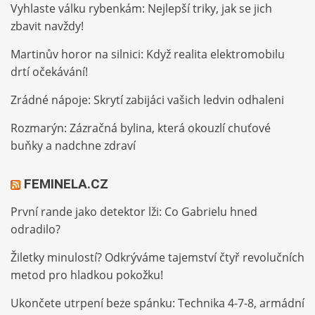
Vyhlaste válku rybenkám: Nejlepší triky, jak se jich
zbavit navždy!
Martinův horor na silnici: Když realita elektromobilu
drtí očekávání!
Zrádné nápoje: Skrytí zabijáci vašich ledvin odhaleni
Rozmarýn: Zázračná bylina, která okouzlí chuťové
buňky a nadchne zdraví
FEMINELA.CZ
První rande jako detektor lži: Co Gabrielu hned
odradilo?
Žiletky minulostí? Odkrýváme tajemství čtyř revolučních
metod pro hladkou pokožku!
Ukončete utrpení beze spánku: Technika 4-7-8, armádní