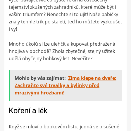
tajemství zkušených zahradníků, které může být i
vaším triumfem? Nenechte si to ujít! Naše babičky
znaly tenhle trik po staletí, teď ho můžete vyzkoušet
i vy!
Mnoho úkolů si lze ulehčit a kupovat předražená
hnojiva v obchodě? Zhola zbytečné, stejný užitek
udělá obyčejný bobkový list. Nevěříte?
Mohlo by vás zajímat:
Zima klepe na dveře:
Zachraňte své trvalky a bylinky před
mrazivými hrozbami!
Koření a lék
Když se mluví o bobkovém listu, jedná se o sušené