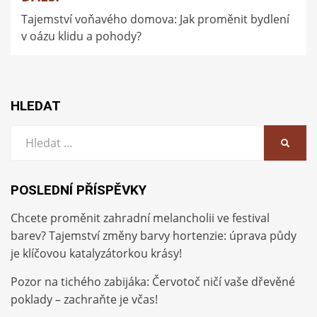
Tajemství voňavého domova: Jak proměnit bydlení
v oázu klidu a pohody?
HLEDAT
Vyhledat:
HLEDA
POSLEDNÍ PŘÍSPĚVKY
Chcete proměnit zahradní melancholii ve festival
barev? Tajemství změny barvy hortenzie: úprava půdy
je klíčovou katalyzátorkou krásy!
Pozor na tichého zabijáka: Červotoč ničí vaše dřevěné
poklady – zachraňte je včas!