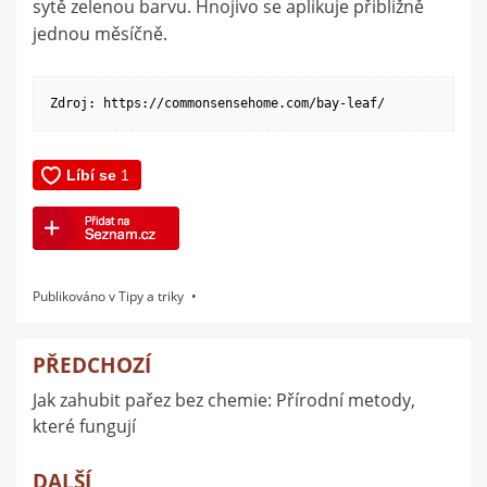
sytě zelenou barvu. Hnojivo se aplikuje přibližně
jednou měsíčně.
Zdroj: https://commonsensehome.com/bay-leaf/
Publikováno v
Tipy a triky
PŘEDCHOZÍ
Navigace
Jak zahubit pařez bez chemie: Přírodní metody,
pro
které fungují
příspěvek
DALŠÍ