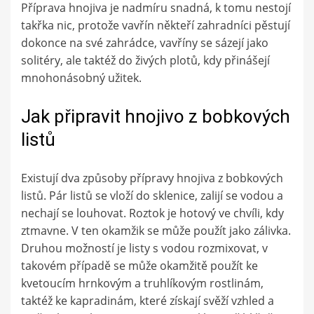
Příprava hnojiva je nadmíru snadná, k tomu nestojí
takřka nic, protože vavřín někteří zahradníci pěstují
dokonce na své zahrádce, vavříny se sázejí jako
solitéry, ale taktéž do živých plotů, kdy přinášejí
mnohonásobný užitek.
Jak připravit hnojivo z bobkových
listů
Existují dva způsoby přípravy hnojiva z bobkových
listů. Pár listů se vloží do sklenice, zalijí se vodou a
nechají se louhovat. Roztok je hotový ve chvíli, kdy
ztmavne. V ten okamžik se může použít jako zálivka.
Druhou možností je listy s vodou rozmixovat, v
takovém případě se může okamžitě použít ke
kvetoucím hrnkovým a truhlíkovým rostlinám,
taktéž ke kapradinám, které získají svěží vzhled a