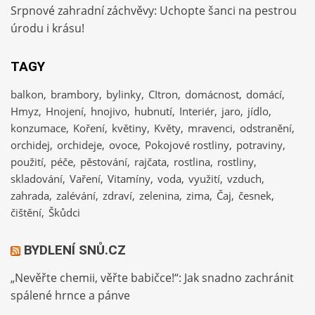
Srpnové zahradní záchvěvy: Uchopte šanci na pestrou
úrodu i krásu!
TAGY
balkon
brambory
bylinky
CItron
domácnost
domácí
Hmyz
Hnojení
hnojivo
hubnutí
Interiér
jaro
jídlo
konzumace
Koření
květiny
Květy
mravenci
odstranění
orchidej
orchideje
ovoce
Pokojové rostliny
potraviny
použití
péče
pěstování
rajčata
rostlina
rostliny
skladování
Vaření
Vitamíny
voda
využití
vzduch
zahrada
zalévání
zdraví
zelenina
zima
Čaj
česnek
čištění
Škůdci
BYDLENÍ SNŮ.CZ
„Nevěřte chemii, věřte babičce!“: Jak snadno zachránit
spálené hrnce a pánve