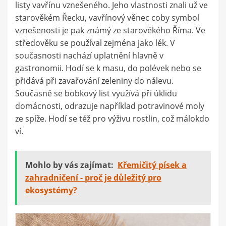
listy vavřínu vznešeného. Jeho vlastnosti znali už ve
starověkém Řecku, vavřínový věnec coby symbol
vznešenosti je pak známý ze starověkého Říma. Ve
středověku se používal zejména jako lék. V
současnosti nachází uplatnění hlavně v
gastronomii. Hodí se k masu, do polévek nebo se
přidává při zavařování zeleniny do nálevu.
Současně se bobkový list využívá při úklidu
domácnosti, odrazuje například potravinové moly
ze spíže. Hodí se též pro výživu rostlin, což málokdo
ví.
Mohlo by vás zajímat:
Křemičitý písek a
zahradničení - proč je důležitý pro
ekosystémy?