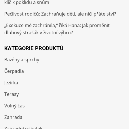
klíč k poklidu a snům
Pečlivost rodičů: Zachraňuje děti, ale ničí přátelství?
„Exekuce mě zachránila,“ říká Hana: Jak proměnit
dluhový strašák v životní výhru?
KATEGORIE PRODUKTŮ
Bazény a sprchy
Čerpadla
Jezírka
Terasy
Volný čas
Zahrada
Zahradní nábytek