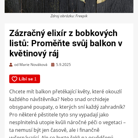
Zdroj obrázku: Freepik
Zázračný elixír z bobkových
listů: Proměňte svůj balkon v
květinový ráj
Zveřejněno
od
Marie Nováková
5.9.2025
dne
Chcete mít balkon přetékající květy, které okouzlí
každého návštěvníka? Nebo snad orchideje
obsypané poupaty, o kterých sní každý zahradník?
Pro některé pěstitele tyto sny vypadají jako
nesplnitelná utopie kvůli náročné péči o vegetaci –
ta nemusí být jen časově, ale i finančně
vyčerpávající. Ale co byste řekli na osvědčený