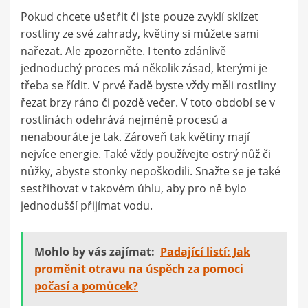
Pokud chcete ušetřit či jste pouze zvyklí sklízet
rostliny ze své zahrady, květiny si můžete sami
nařezat. Ale zpozorněte. I tento zdánlivě
jednoduchý proces má několik zásad, kterými je
třeba se řídit. V prvé řadě byste vždy měli rostliny
řezat brzy ráno či pozdě večer. V toto období se v
rostlinách odehrává nejméně procesů a
nenabouráte je tak. Zároveň tak květiny mají
nejvíce energie. Také vždy používejte ostrý nůž či
nůžky, abyste stonky nepoškodili. Snažte se je také
sestřihovat v takovém úhlu, aby pro ně bylo
jednodušší přijímat vodu.
Mohlo by vás zajímat:
Padající listí: Jak
proměnit otravu na úspěch za pomoci
počasí a pomůcek?