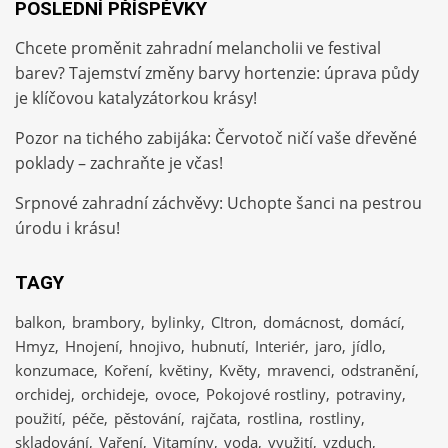
POSLEDNÍ PŘÍSPĚVKY
Chcete proměnit zahradní melancholii ve festival
barev? Tajemství změny barvy hortenzie: úprava půdy
je klíčovou katalyzátorkou krásy!
Pozor na tichého zabijáka: Červotoč ničí vaše dřevěné
poklady – zachraňte je včas!
Srpnové zahradní záchvěvy: Uchopte šanci na pestrou
úrodu i krásu!
TAGY
balkon
brambory
bylinky
CItron
domácnost
domácí
Hmyz
Hnojení
hnojivo
hubnutí
Interiér
jaro
jídlo
konzumace
Koření
květiny
Květy
mravenci
odstranění
orchidej
orchideje
ovoce
Pokojové rostliny
potraviny
použití
péče
pěstování
rajčata
rostlina
rostliny
skladování
Vaření
Vitamíny
voda
využití
vzduch