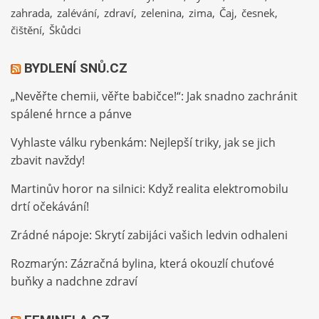
zahrada
zalévání
zdraví
zelenina
zima
Čaj
česnek
čištění
Škůdci
BYDLENÍ SNŮ.CZ
„Nevěřte chemii, věřte babičce!“: Jak snadno zachránit
spálené hrnce a pánve
Vyhlaste válku rybenkám: Nejlepší triky, jak se jich
zbavit navždy!
Martinův horor na silnici: Když realita elektromobilu
drtí očekávání!
Zrádné nápoje: Skrytí zabijáci vašich ledvin odhaleni
Rozmarýn: Zázračná bylina, která okouzlí chuťové
buňky a nadchne zdraví