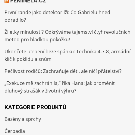
FEMINELA.CZ
První rande jako detektor lži: Co Gabrielu hned
odradilo?
Žiletky minulostí? Odkrýváme tajemství čtyř revolučních
metod pro hladkou pokožku!
Ukončete utrpení beze spánku: Technika 4-7-8, armádní
klíč k poklidu a snům
Pečlivost rodičů: Zachraňuje děti, ale ničí přátelství?
„Exekuce mě zachránila,“ říká Hana: Jak proměnit
dluhový strašák v životní výhru?
KATEGORIE PRODUKTŮ
Bazény a sprchy
Čerpadla