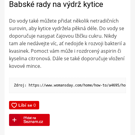
Babské rady na výdrž kytice
Do vody také můžete přidat několik netradičních
surovin, aby kytice vydržela pěkná déle. Do vody se
doporučuje nasypat čajovou lžičku cukru. Nikdy
tam ale nedávejte víc, ať nedojde k rozvoji bakterií a
kvasinek. Pomoct vám může i rozdrcený aspirin či
kyselina citronová. Dále se také doporučuje vložení
kovové mince.
Zdroj: https://www.womansday.com/home/how-to/a4695/how-to