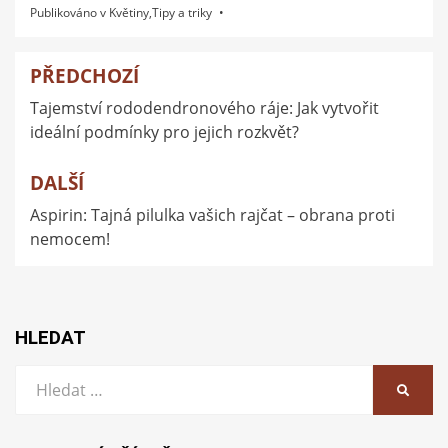
Publikováno v
Květiny
,
Tipy a triky
PŘEDCHOZÍ
Navigace
Tajemství rododendronového ráje: Jak vytvořit
pro
ideální podmínky pro jejich rozkvět?
příspěvek
DALŠÍ
Aspirin: Tajná pilulka vašich rajčat – obrana proti
nemocem!
HLEDAT
Vyhledat:
HLEDA