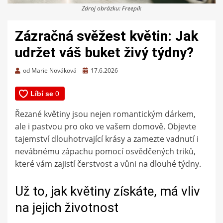
Zdroj obrázku: Freepik
Zázračná svěžest květin: Jak
udržet váš buket živý týdny?
Zveřejněno
od
Marie Nováková
17.6.2026
dne
Řezané květiny jsou nejen romantickým dárkem,
ale i pastvou pro oko ve vašem domově. Objevte
tajemství dlouhotrvající krásy a zamezte vadnutí i
nevábnému zápachu pomocí osvědčených triků,
které vám zajistí čerstvost a vůni na dlouhé týdny.
Už to, jak květiny získáte, má vliv
na jejich životnost