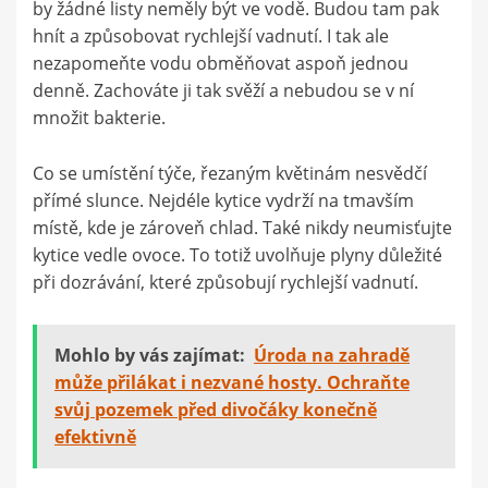
by žádné listy neměly být ve vodě. Budou tam pak
hnít a způsobovat rychlejší vadnutí. I tak ale
nezapomeňte vodu obměňovat aspoň jednou
denně. Zachováte ji tak svěží a nebudou se v ní
množit bakterie.
Co se umístění týče, řezaným květinám nesvědčí
přímé slunce. Nejdéle kytice vydrží na tmavším
místě, kde je zároveň chlad. Také nikdy neumisťujte
kytice vedle ovoce. To totiž uvolňuje plyny důležité
při dozrávání, které způsobují rychlejší vadnutí.
Mohlo by vás zajímat:
Úroda na zahradě
může přilákat i nezvané hosty. Ochraňte
svůj pozemek před divočáky konečně
efektivně