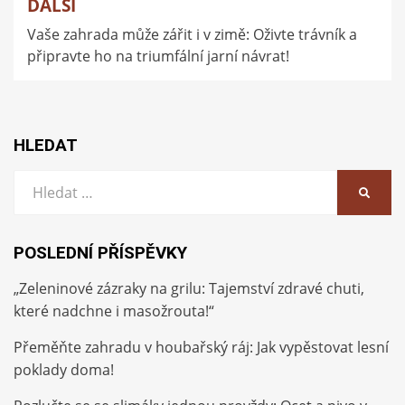
DALŠÍ
Vaše zahrada může zářit i v zimě: Oživte trávník a
připravte ho na triumfální jarní návrat!
HLEDAT
Vyhledat:
HLEDA
POSLEDNÍ PŘÍSPĚVKY
„Zeleninové zázraky na grilu: Tajemství zdravé chuti,
které nadchne i masožrouta!“
Přeměňte zahradu v houbařský ráj: Jak vypěstovat lesní
poklady doma!