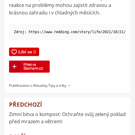
reakce na problémy mohou zajistit zdravou a
krásnou zahradu i v chladných měsících.
Zdroj: https://www.redding.com/story/life/2021/10/21/prep
Publikováno v
Aktuality
,
Tipy a triky
PŘEDCHOZÍ
Navigace
Zimní bitva o kompost: Ochraňte svůj zelený poklad
pro
před mrazem a větrem!
příspěvek