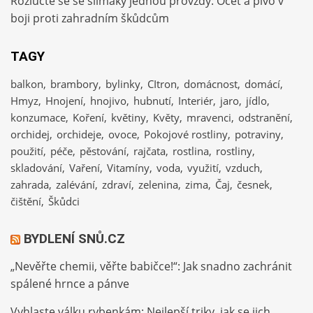
Rozlučte se se slimáky jednou provždy: Ocet a pivo v
boji proti zahradním škůdcům
TAGY
balkon
brambory
bylinky
CItron
domácnost
domácí
Hmyz
Hnojení
hnojivo
hubnutí
Interiér
jaro
jídlo
konzumace
Koření
květiny
Květy
mravenci
odstranění
orchidej
orchideje
ovoce
Pokojové rostliny
potraviny
použití
péče
pěstování
rajčata
rostlina
rostliny
skladování
Vaření
Vitamíny
voda
využití
vzduch
zahrada
zalévání
zdraví
zelenina
zima
Čaj
česnek
čištění
Škůdci
BYDLENÍ SNŮ.CZ
„Nevěřte chemii, věřte babičce!“: Jak snadno zachránit
spálené hrnce a pánve
Vyhlaste válku rybenkám: Nejlepší triky, jak se jich