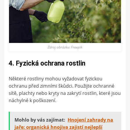
Zdroj obrázku: Freepik
4. Fyzická ochrana rostlin
Některé rostliny mohou vyžadovat fyzickou
ochranu před zimními škůdci. Použijte ochranné
sítě, plachty nebo kryty na zakrytí rostlin, které jsou
náchylné k poškození.
Mohlo by vás zajímat:
Hnojení zahrady na
jaře: organická hnojiva zajistí nejlepší