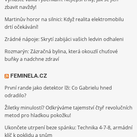
zbavit navždy!
Martinův horor na silnici: Když realita elektromobilu
drtí očekávání!
Zrádné nápoje: Skrytí zabijáci vašich ledvin odhaleni
Rozmarýn: Zázračná bylina, která okouzlí chuťové
buňky a nadchne zdraví
FEMINELA.CZ
První rande jako detektor lži: Co Gabrielu hned
odradilo?
Žiletky minulostí? Odkrýváme tajemství čtyř revolučních
metod pro hladkou pokožku!
Ukončete utrpení beze spánku: Technika 4-7-8, armádní
klíč k poklidu a snům