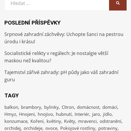
HLEDA
POSLEDNÍ PŘÍSPĚVKY
Srpnové zahradní záchvěvy: Uchopte šanci na pestrou
úrodu i krásu!
Socialistické relikty v regálech: Je nostalgie větší
maskou než kvalitou?
Tajemství zářivé zahrady: pH půdy jako váš zahradní
guru
TAGY
balkon
brambory
bylinky
CItron
domácnost
domácí
Hmyz
Hnojení
hnojivo
hubnutí
Interiér
jaro
jídlo
konzumace
Koření
květiny
Květy
mravenci
odstranění
orchidej
orchideje
ovoce
Pokojové rostliny
potraviny