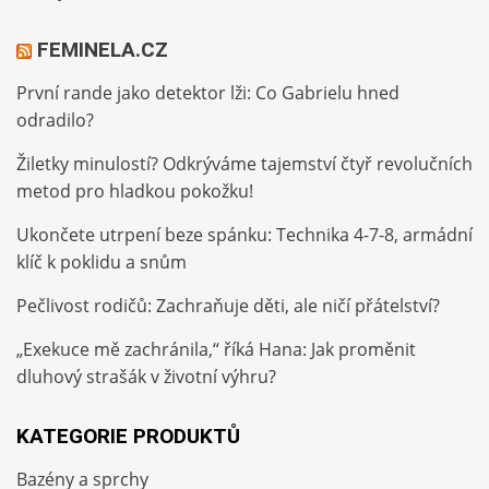
FEMINELA.CZ
První rande jako detektor lži: Co Gabrielu hned
odradilo?
Žiletky minulostí? Odkrýváme tajemství čtyř revolučních
metod pro hladkou pokožku!
Ukončete utrpení beze spánku: Technika 4-7-8, armádní
klíč k poklidu a snům
Pečlivost rodičů: Zachraňuje děti, ale ničí přátelství?
„Exekuce mě zachránila,“ říká Hana: Jak proměnit
dluhový strašák v životní výhru?
KATEGORIE PRODUKTŮ
Bazény a sprchy