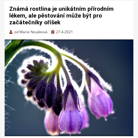
Známá rostlina je unikátním přírodním
lékem, ale pěstování může být pro
začátečníky oříšek
Zveřejněno
od
Marie Nováková
27.4.2021
dne