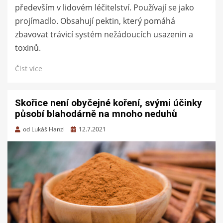
především v lidovém léčitelství. Používají se jako
projímadlo. Obsahují pektin, který pomáhá
zbavovat trávicí systém nežádoucích usazenin a
toxinů.
Číst více
Skořice není obyčejné koření, svými účinky
působí blahodárně na mnoho neduhů
Zveřejněno
od
Lukáš Hanzl
12.7.2021
dne