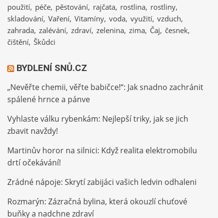
použití
péče
pěstování
rajčata
rostlina
rostliny
skladování
Vaření
Vitamíny
voda
využití
vzduch
zahrada
zalévání
zdraví
zelenina
zima
Čaj
česnek
čištění
Škůdci
BYDLENÍ SNŮ.CZ
„Nevěřte chemii, věřte babičce!“: Jak snadno zachránit
spálené hrnce a pánve
Vyhlaste válku rybenkám: Nejlepší triky, jak se jich
zbavit navždy!
Martinův horor na silnici: Když realita elektromobilu
drtí očekávání!
Zrádné nápoje: Skrytí zabijáci vašich ledvin odhaleni
Rozmarýn: Zázračná bylina, která okouzlí chuťové
buňky a nadchne zdraví