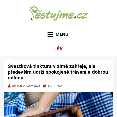
ZAHRADNÍ TIPY A NÁVODY – JAK NA PĚSTOVÁNÍ
PĚSTUJME.CZ – TIPY
OVOCE, ZELENINY A KVĚTIN
MENU
NEJEN PRO ZAHRADU
LÉK
Švestková tinktura v zimě zahřeje, ale
především udrží spokojené trávení a dobrou
náladu
Zveřejněno
od
Marie Nováková
11.11.2021
dne