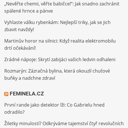
„Nevěřte chemii, věřte babičce!“: Jak snadno zachránit
spálené hrnce a pánve
Vyhlaste válku rybenkám: Nejlepší triky, jak se jich
zbavit navždy!
Martinův horor na silnici: Když realita elektromobilu
drtí očekávání!
Zrádné nápoje: Skrytí zabijáci vašich ledvin odhaleni
Rozmarýn: Zázračná bylina, která okouzlí chuťové
buňky a nadchne zdraví
FEMINELA.CZ
První rande jako detektor lži: Co Gabrielu hned
odradilo?
Žiletky minulostí? Odkrýváme tajemství čtyř revolučních