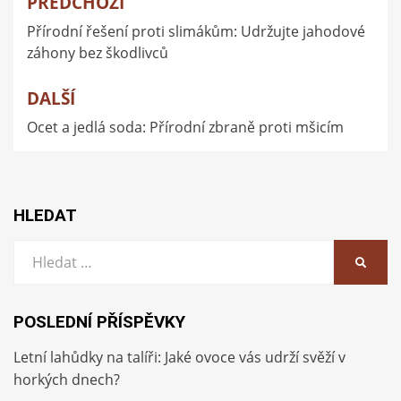
PŘEDCHOZÍ
Navigace
Přírodní řešení proti slimákům: Udržujte jahodové
pro
záhony bez škodlivců
příspěvek
DALŠÍ
Ocet a jedlá soda: Přírodní zbraně proti mšicím
HLEDAT
Vyhledat:
HLEDA
POSLEDNÍ PŘÍSPĚVKY
Letní lahůdky na talíři: Jaké ovoce vás udrží svěží v
horkých dnech?