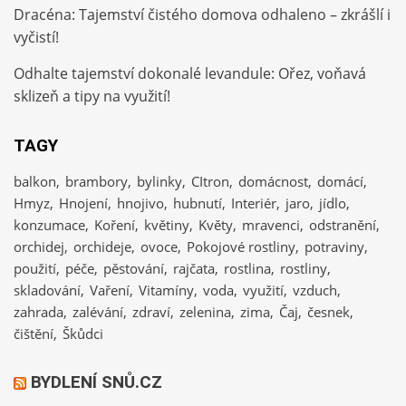
Dracéna: Tajemství čistého domova odhaleno – zkrášlí i
vyčistí!
Odhalte tajemství dokonalé levandule: Ořez, voňavá
sklizeň a tipy na využití!
TAGY
balkon
brambory
bylinky
CItron
domácnost
domácí
Hmyz
Hnojení
hnojivo
hubnutí
Interiér
jaro
jídlo
konzumace
Koření
květiny
Květy
mravenci
odstranění
orchidej
orchideje
ovoce
Pokojové rostliny
potraviny
použití
péče
pěstování
rajčata
rostlina
rostliny
skladování
Vaření
Vitamíny
voda
využití
vzduch
zahrada
zalévání
zdraví
zelenina
zima
Čaj
česnek
čištění
Škůdci
BYDLENÍ SNŮ.CZ