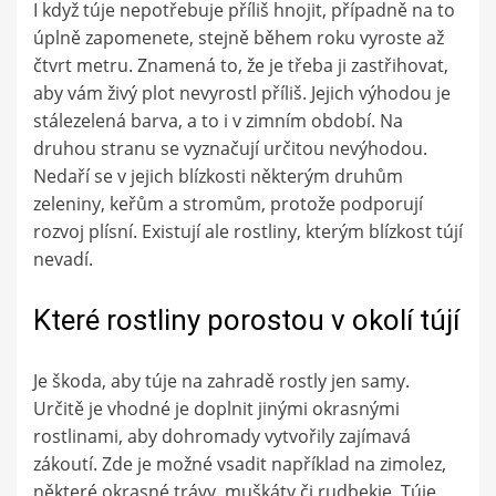
I když túje nepotřebuje příliš hnojit, případně na to
úplně zapomenete, stejně během roku vyroste až
čtvrt metru. Znamená to, že je třeba ji zastřihovat,
aby vám živý plot nevyrostl příliš. Jejich výhodou je
stálezelená barva, a to i v zimním období. Na
druhou stranu se vyznačují určitou nevýhodou.
Nedaří se v jejich blízkosti některým druhům
zeleniny, keřům a stromům, protože podporují
rozvoj plísní. Existují ale rostliny, kterým blízkost tújí
nevadí.
Které rostliny porostou v okolí tújí
Je škoda, aby túje na zahradě rostly jen samy.
Určitě je vhodné je doplnit jinými okrasnými
rostlinami, aby dohromady vytvořily zajímavá
zákoutí. Zde je možné vsadit například na zimolez,
některé okrasné trávy, muškáty či rudbekie. Túje