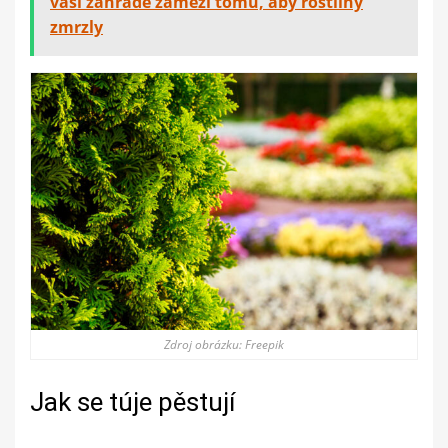
vaší zahradě zamezí tomu, aby rostliny
zmrzly
Zdroj obrázku: Freepik
Jak se túje pěstují