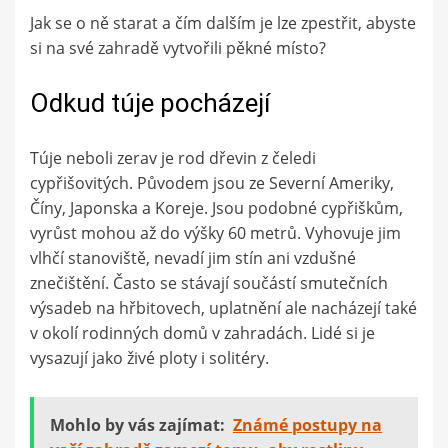
Jak se o ně starat a čím dalším je lze zpestřit, abyste
si na své zahradě vytvořili pěkné místo?
Odkud túje pocházejí
Túje neboli zerav je rod dřevin z čeledi
cypřišovitých. Původem jsou ze Severní Ameriky,
Číny, Japonska a Koreje. Jsou podobné cypřiškům,
vyrůst mohou až do výšky 60 metrů. Vyhovuje jim
vlhčí stanoviště, nevadí jim stín ani vzdušné
znečištění. Často se stávají součástí smutečních
výsadeb na hřbitovech, uplatnění ale nacházejí také
v okolí rodinných domů v zahradách. Lidé si je
vysazují jako živé ploty i solitéry.
Mohlo by vás zajímat:
Známé postupy na