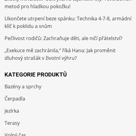
metod pro hladkou pokožku!
Ukončete utrpení beze spánku: Technika 4-7-8, armádní
klíč k poklidu a snům
Pečlivost rodičů: Zachraňuje děti, ale ničí přátelství?
„Exekuce mě zachránila,“ říká Hana: Jak proměnit
dluhový strašák v životní výhru?
KATEGORIE PRODUKTŮ
Bazény a sprchy
Čerpadla
Jezírka
Terasy
Volný čas