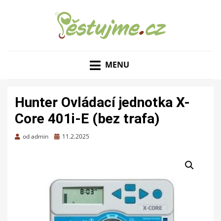
ZAHRADNÍ TIPY A NÁVODY – JAK NA PĚSTOVÁNÍ
PĚSTUJME.CZ – TIPY
OVOCE, ZELENINY A KVĚTIN
MENU
NEJEN PRO ZAHRADU
Hunter Ovládací jednotka X-
Core 401i-E (bez trafa)
Zveřejněno
od
admin
11.2.2025
dne