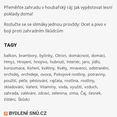
Přeměňte zahradu v houbařský ráj: Jak vypěstovat lesní
poklady doma!
Rozlučte se se slimáky jednou provždy: Ocet a pivo v
boji proti zahradním škůdcům
TAGY
balkon
brambory
bylinky
CItron
domácnost
domácí
Hmyz
Hnojení
hnojivo
hubnutí
Interiér
jaro
jídlo
konzumace
Koření
květiny
Květy
mravenci
odstranění
orchidej
orchideje
ovoce
Pokojové rostliny
potraviny
použití
péče
pěstování
rajčata
rostlina
rostliny
skladování
Vaření
Vitamíny
voda
využití
vzduch
zahrada
zalévání
zdraví
zelenina
zima
Čaj
česnek
čištění
Škůdci
BYDLENÍ SNŮ.CZ