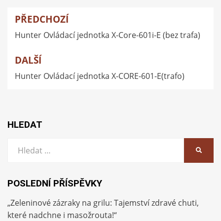
PŘEDCHOZÍ
Navigace
Hunter Ovládací jednotka X-Core-601i-E (bez trafa)
pro
příspěvek
DALŠÍ
Hunter Ovládací jednotka X-CORE-601-E(trafo)
HLEDAT
Vyhledat:
HLEDA
POSLEDNÍ PŘÍSPĚVKY
„Zeleninové zázraky na grilu: Tajemství zdravé chuti,
které nadchne i masožrouta!“