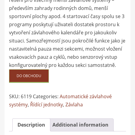
řešení pro všechny menší závlahové systémy –
především zahrady rodinných domů, menší
sportovní plochy apod. 4 startovací časy spolu se 3
programy poskytují uživateli dostatek prostoru k
vytvoření závlahového kalendáře pro jakoukoliv
situaci. Samozřejmostí jsou pokročilé funkce jako je
nastavitelná pauza mezi sekcemi, možnost vložení
vsakovacích pauz a cyklů, nebo senzorový vstup
konfigurovatelný pro každou sekci samostatně.
DO OBCHODU
SKU:
6119
Categories:
Automatické závlahové
systémy
,
Řídící jednotky
,
Závlaha
Description
Additional information