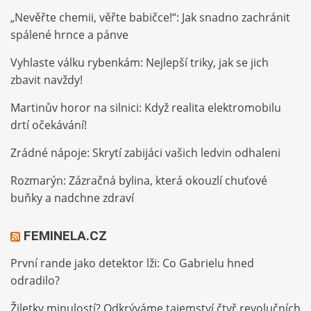
„Nevěřte chemii, věřte babičce!“: Jak snadno zachránit
spálené hrnce a pánve
Vyhlaste válku rybenkám: Nejlepší triky, jak se jich
zbavit navždy!
Martinův horor na silnici: Když realita elektromobilu
drtí očekávání!
Zrádné nápoje: Skrytí zabijáci vašich ledvin odhaleni
Rozmarýn: Zázračná bylina, která okouzlí chuťové
buňky a nadchne zdraví
FEMINELA.CZ
První rande jako detektor lži: Co Gabrielu hned
odradilo?
Žiletky minulostí? Odkrýváme tajemství čtyř revolučních