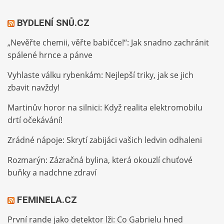
BYDLENÍ SNŮ.CZ
„Nevěřte chemii, věřte babičce!“: Jak snadno zachránit
spálené hrnce a pánve
Vyhlaste válku rybenkám: Nejlepší triky, jak se jich
zbavit navždy!
Martinův horor na silnici: Když realita elektromobilu
drtí očekávání!
Zrádné nápoje: Skrytí zabijáci vašich ledvin odhaleni
Rozmarýn: Zázračná bylina, která okouzlí chuťové
buňky a nadchne zdraví
FEMINELA.CZ
První rande jako detektor lži: Co Gabrielu hned