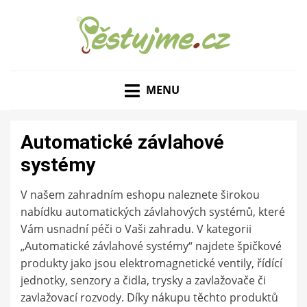
ZAHRADNÍ TIPY A NÁVODY – JAK NA PĚSTOVÁNÍ
PĚSTUJME.CZ – TIPY
OVOCE, ZELENINY A KVĚTIN
MENU
NEJEN PRO ZAHRADU
Automatické závlahové
systémy
V našem zahradním eshopu naleznete širokou
nabídku automatických závlahových systémů, které
Vám usnadní péči o Vaši zahradu. V kategorii
„Automatické závlahové systémy“ najdete špičkové
produkty jako jsou elektromagnetické ventily, řídící
jednotky, senzory a čidla, trysky a zavlažovače či
zavlažovací rozvody. Díky nákupu těchto produktů