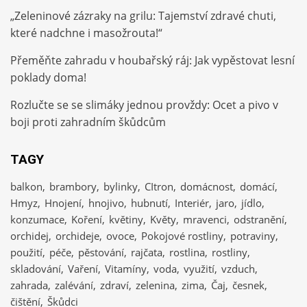
„Zeleninové zázraky na grilu: Tajemství zdravé chuti,
které nadchne i masožrouta!“
Přeměňte zahradu v houbařský ráj: Jak vypěstovat lesní
poklady doma!
Rozlučte se se slimáky jednou provždy: Ocet a pivo v
boji proti zahradním škůdcům
TAGY
balkon
brambory
bylinky
CItron
domácnost
domácí
Hmyz
Hnojení
hnojivo
hubnutí
Interiér
jaro
jídlo
konzumace
Koření
květiny
Květy
mravenci
odstranění
orchidej
orchideje
ovoce
Pokojové rostliny
potraviny
použití
péče
pěstování
rajčata
rostlina
rostliny
skladování
Vaření
Vitamíny
voda
využití
vzduch
zahrada
zalévání
zdraví
zelenina
zima
Čaj
česnek
čištění
Škůdci