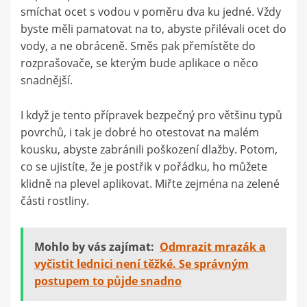
smíchat ocet s vodou v poměru dva ku jedné. Vždy
byste měli pamatovat na to, abyste přilévali ocet do
vody, a ne obráceně. Směs pak přemístěte do
rozprašovače, se kterým bude aplikace o něco
snadnější.
I když je tento přípravek bezpečný pro většinu typů
povrchů, i tak je dobré ho otestovat na malém
kousku, abyste zabránili poškození dlažby. Potom,
co se ujistíte, že je postřik v pořádku, ho můžete
klidně na plevel aplikovat. Miřte zejména na zelené
části rostliny.
Mohlo by vás zajímat:
Odmrazit mrazák a
vyčistit lednici není těžké. Se správným
postupem to půjde snadno