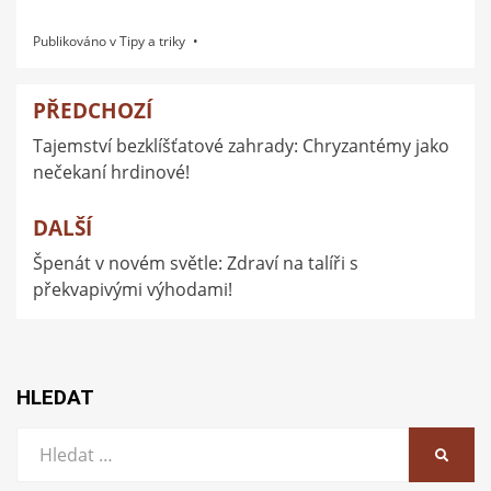
Publikováno v
Tipy a triky
PŘEDCHOZÍ
Navigace
Tajemství bezklíšťatové zahrady: Chryzantémy jako
pro
nečekaní hrdinové!
příspěvek
DALŠÍ
Špenát v novém světle: Zdraví na talíři s
překvapivými výhodami!
HLEDAT
Vyhledat:
HLEDA