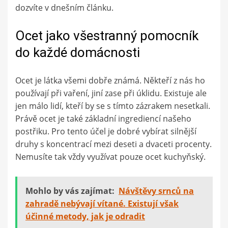
dozvíte v dnešním článku.
Ocet jako všestranný pomocník
do každé domácnosti
Ocet je látka všemi dobře známá. Někteří z nás ho
používají při vaření, jiní zase při úklidu. Existuje ale
jen málo lidí, kteří by se s tímto zázrakem nesetkali.
Právě ocet je také základní ingrediencí našeho
postřiku. Pro tento účel je dobré vybírat silnější
druhy s koncentrací mezi deseti a dvaceti procenty.
Nemusíte tak vždy využívat pouze ocet kuchyňský.
Mohlo by vás zajímat:
Návštěvy srnců na
zahradě nebývají vítané. Existují však
účinné metody, jak je odradit