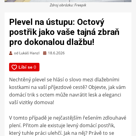
Zdroj obrázku: Freepik
Plevel na ústupu: Octový
postřik jako vaše tajná zbraň
pro dokonalou dlažbu!
Zveřejněno
od
Lukáš Hanzl
18.6.2026
dne
Nechtěný plevel se hlásí o slovo mezi dlažebními
kostkami na vaší příjezdové cestě? Objevte, jak vám
domácí trik s octem může navrátit lesk a eleganci
vaší vizitky domova!
V tomto případě je nejčastějším řešením zdlouhavé
plení. Přitom ale existuje levný domácí postřik,
který tuhle práci ulehčí. Jak na něj? Právě to se