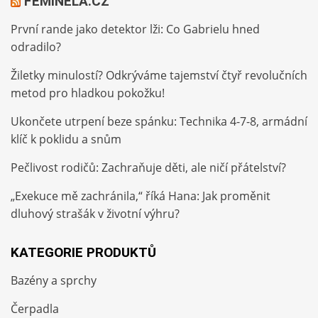
FEMINELA.CZ
První rande jako detektor lži: Co Gabrielu hned
odradilo?
Žiletky minulostí? Odkrýváme tajemství čtyř revolučních
metod pro hladkou pokožku!
Ukončete utrpení beze spánku: Technika 4-7-8, armádní
klíč k poklidu a snům
Pečlivost rodičů: Zachraňuje děti, ale ničí přátelství?
„Exekuce mě zachránila,“ říká Hana: Jak proměnit
dluhový strašák v životní výhru?
KATEGORIE PRODUKTŮ
Bazény a sprchy
Čerpadla