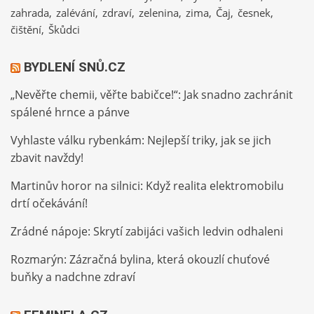
zahrada
zalévání
zdraví
zelenina
zima
Čaj
česnek
čištění
Škůdci
BYDLENÍ SNŮ.CZ
„Nevěřte chemii, věřte babičce!“: Jak snadno zachránit
spálené hrnce a pánve
Vyhlaste válku rybenkám: Nejlepší triky, jak se jich
zbavit navždy!
Martinův horor na silnici: Když realita elektromobilu
drtí očekávání!
Zrádné nápoje: Skrytí zabijáci vašich ledvin odhaleni
Rozmarýn: Zázračná bylina, která okouzlí chuťové
buňky a nadchne zdraví