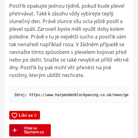
Postřik opakujte jednou týdně, pokud bude plevel
přetrvávat. Také k zásahu vždy vybírejte teplý
slunečný den. Právě slunce sílu octa ještě posílí a
plevel spálí. Zároveň byste měli využít doby kolem
poledne. Právě v tu je největší sucho a postřik vám
tak nenaředí například rosa. V žádném případě se
nesnažte tímto způsobem s plevelem bojovat před
nebo po dešti. Snažte se také nevybírat příliš větrné
dny. Postřik by pak mohl vítr přenést na jiné
rostliny, kterým ublížit nechcete.
Zdroj: https://www.harpendenblockpaving.co.uk/news/get-ri