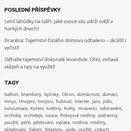
POSLEDNÍ PŘÍSPĚVKY
Letní lahůdky na talíři: Jaké ovoce vás udrží svěží v
horkých dnech?
Dracéna: Tajemství čistého domova odhaleno – zkrášlí i
vyčistí!
Odhalte tajemství dokonalé levandule: Ořez, voňavá
sklizeň a tipy na využití!
TAGY
balkon
brambory
bylinky
CItron
domácnost
domácí
Hmyz
Hnojení
hnojivo
hubnutí
Interiér
jaro
jídlo
konzumace
Koření
květiny
Květy
mravenci
odstranění
orchidej
orchideje
ovoce
Pokojové rostliny
potraviny
použití
péče
pěstování
rajčata
rostlina
rostliny
skladování
Vaření
Vitamíny
voda
využití
vzduch