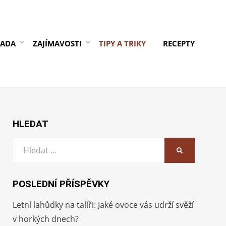
RADA
ZAJÍMAVOSTI
TIPY A TRIKY
RECEPTY
HLEDAT
Vyhledat:
HLEDAT
POSLEDNÍ PŘÍSPĚVKY
Letní lahůdky na talíři: Jaké ovoce vás udrží svěží
v horkých dnech?