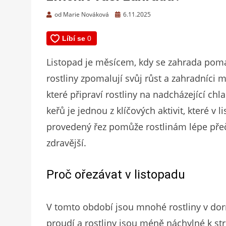
Zveřejněno
od
Marie Nováková
6.11.2025
dne
Listopad je měsícem, kdy se zahrada pomal
rostliny zpomalují svůj růst a zahradníci 
které připraví rostliny na nadcházející c
keřů je jednou z klíčových aktivit, které 
provedený řez pomůže rostlinám lépe přečka
zdravější.
Proč ořezávat v listopadu
V tomto období jsou mnohé rostliny v dor
proudí a rostliny jsou méně náchylné k 