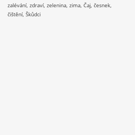
zalévání
zdraví
zelenina
zima
Čaj
česnek
čištění
Škůdci