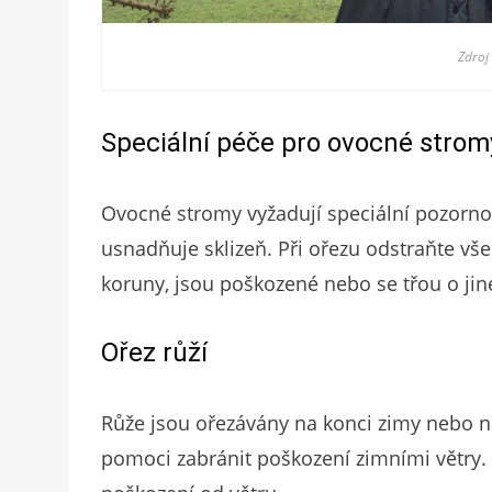
Zdroj
Speciální péče pro ovocné strom
Ovocné stromy vyžadují speciální pozorno
usnadňuje sklizeň. Při ořezu odstraňte vš
koruny, jsou poškozené nebo se třou o jin
Ořez růží
Růže jsou ořezávány na konci zimy nebo na
pomoci zabránit poškození zimními větry. Z