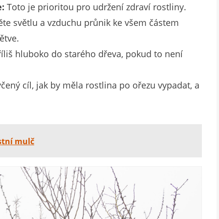
:
Toto je prioritou pro udržení zdraví rostliny.
e světlu a vzduchu průnik ke všem částem
ětve.
íliš hluboko do starého dřeva, pokud to není
čený cíl, jak by měla rostlina po ořezu vypadat, a
astní mulč