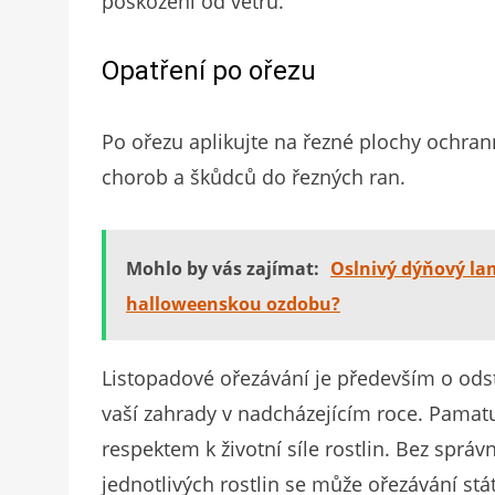
poškození od větru.
Opatření po ořezu
Po ořezu aplikujte na řezné plochy ochran
chorob a škůdců do řezných ran.
Mohlo by vás zajímat:
Oslnivý dýňový la
halloweenskou ozdobu?
Listopadové ořezávání je především o odst
vaší zahrady v nadcházejícím roce. Pamatu
respektem k životní síle rostlin. Bez správ
jednotlivých rostlin se může ořezávání st