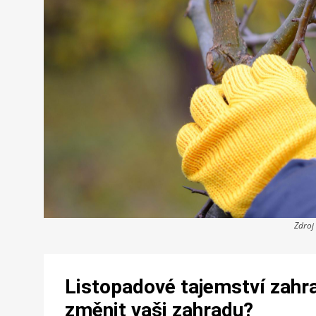
Zdroj
Listopadové tajemství zahr
změnit vaši zahradu?