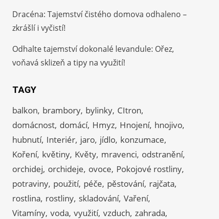
Dracéna: Tajemství čistého domova odhaleno –
zkrášlí i vyčistí!
Odhalte tajemství dokonalé levandule: Ořez,
voňavá sklizeň a tipy na využití!
TAGY
balkon
brambory
bylinky
CItron
domácnost
domácí
Hmyz
Hnojení
hnojivo
hubnutí
Interiér
jaro
jídlo
konzumace
Koření
květiny
Květy
mravenci
odstranění
orchidej
orchideje
ovoce
Pokojové rostliny
potraviny
použití
péče
pěstování
rajčata
rostlina
rostliny
skladování
Vaření
Vitamíny
voda
využití
vzduch
zahrada