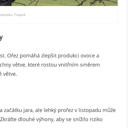
 obrázku: Freepik
y
st. Ořez pomáhá zlepšit produkci ovoce a
echny větve, které rostou vnitřním směrem
é větve.
 začátku jara, ale lehký prořez v listopadu může
kráťte dlouhé výhony, aby se snížilo riziko