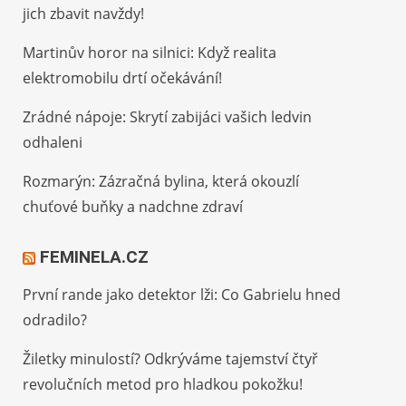
jich zbavit navždy!
Martinův horor na silnici: Když realita
elektromobilu drtí očekávání!
Zrádné nápoje: Skrytí zabijáci vašich ledvin
odhaleni
Rozmarýn: Zázračná bylina, která okouzlí
chuťové buňky a nadchne zdraví
FEMINELA.CZ
První rande jako detektor lži: Co Gabrielu hned
odradilo?
Žiletky minulostí? Odkrýváme tajemství čtyř
revolučních metod pro hladkou pokožku!