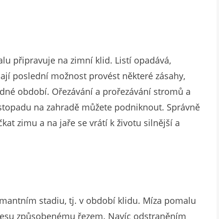
u připravuje na zimní klid. Listí opadává,
mají poslední možnost provést některé zásahy,
hladné období. Ořezávání a prořezávání stromů a
v listopadu na zahradě můžete podniknout. Správně
t zimu a na jaře se vrátí k životu silnější a
mantním stadiu, tj. v období klidu. Míza pomalu
stresu způsobenému řezem. Navíc odstraněním