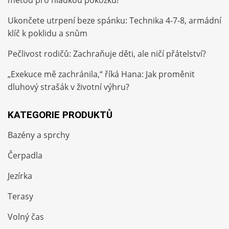
metod pro hladkou pokožku!
Ukončete utrpení beze spánku: Technika 4-7-8, armádní
klíč k poklidu a snům
Pečlivost rodičů: Zachraňuje děti, ale ničí přátelství?
„Exekuce mě zachránila,“ říká Hana: Jak proměnit
dluhový strašák v životní výhru?
KATEGORIE PRODUKTŮ
Bazény a sprchy
Čerpadla
Jezírka
Terasy
Volný čas