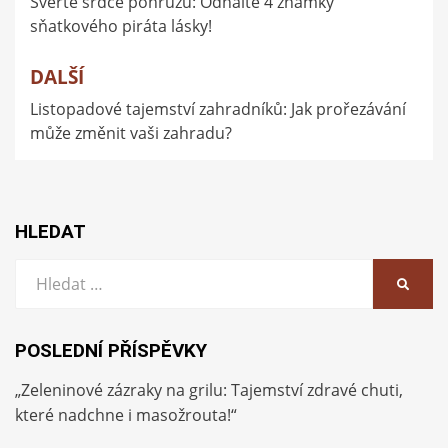
Svěřte srdce pohrůžu: Odhalte 4 známky
pro
sňatkového piráta lásky!
příspěvek
DALŠÍ
Listopadové tajemství zahradníků: Jak prořezávání
může změnit vaši zahradu?
HLEDAT
Vyhledat:
HLEDA
POSLEDNÍ PŘÍSPĚVKY
„Zeleninové zázraky na grilu: Tajemství zdravé chuti,
které nadchne i masožrouta!“