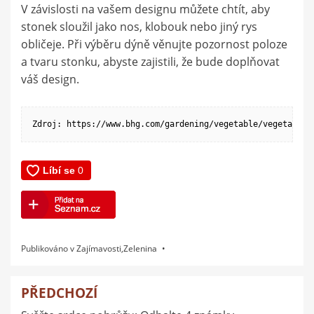
V závislosti na vašem designu můžete chtít, aby
stonek sloužil jako nos, klobouk nebo jiný rys
obličeje. Při výběru dýně věnujte pozornost poloze
a tvaru stonku, abyste zajistili, že bude doplňovat
váš design.
Zdroj: https://www.bhg.com/gardening/vegetable/vegetables
Publikováno v
Zajímavosti
,
Zelenina
PŘEDCHOZÍ
Navigace