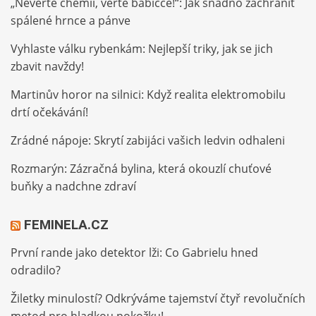
„Nevěřte chemii, věřte babičce!“: Jak snadno zachránit
spálené hrnce a pánve
Vyhlaste válku rybenkám: Nejlepší triky, jak se jich
zbavit navždy!
Martinův horor na silnici: Když realita elektromobilu
drtí očekávání!
Zrádné nápoje: Skrytí zabijáci vašich ledvin odhaleni
Rozmarýn: Zázračná bylina, která okouzlí chuťové
buňky a nadchne zdraví
FEMINELA.CZ
První rande jako detektor lži: Co Gabrielu hned
odradilo?
Žiletky minulostí? Odkrýváme tajemství čtyř revolučních