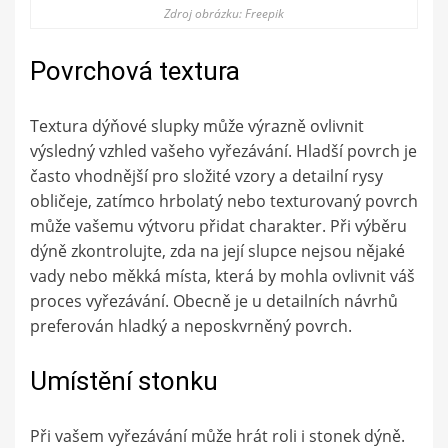
Zdroj obrázku: Freepik
Povrchová textura
Textura dýňové slupky může výrazně ovlivnit
výsledný vzhled vašeho vyřezávání. Hladší povrch je
často vhodnější pro složité vzory a detailní rysy
obličeje, zatímco hrbolatý nebo texturovaný povrch
může vašemu výtvoru přidat charakter. Při výběru
dýně zkontrolujte, zda na její slupce nejsou nějaké
vady nebo měkká místa, která by mohla ovlivnit váš
proces vyřezávání. Obecně je u detailních návrhů
preferován hladký a neposkvrněný povrch.
Umístění stonku
Při vašem vyřezávání může hrát roli i stonek dýně.