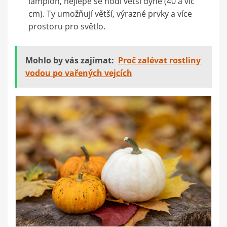
lampion, nejlépe se hodí větší dýně (40 a víc
cm). Ty umožňují větší, výrazné prvky a více
prostoru pro světlo.
Mohlo by vás zajímat:
Proč zalévat rostliny
vodou po vařených vejcích