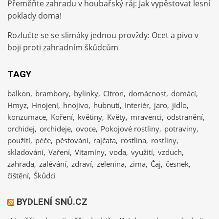
Přeměňte zahradu v houbařský ráj: Jak vypěstovat lesní
poklady doma!
Rozlučte se se slimáky jednou provždy: Ocet a pivo v
boji proti zahradním škůdcům
TAGY
balkon
brambory
bylinky
CItron
domácnost
domácí
Hmyz
Hnojení
hnojivo
hubnutí
Interiér
jaro
jídlo
konzumace
Koření
květiny
Květy
mravenci
odstranění
orchidej
orchideje
ovoce
Pokojové rostliny
potraviny
použití
péče
pěstování
rajčata
rostlina
rostliny
skladování
Vaření
Vitamíny
voda
využití
vzduch
zahrada
zalévání
zdraví
zelenina
zima
Čaj
česnek
čištění
Škůdci
BYDLENÍ SNŮ.CZ