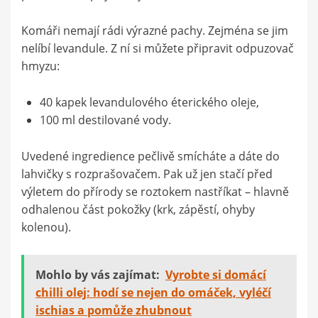
Komáři nemají rádi výrazné pachy. Zejména se jim
nelíbí levandule. Z ní si můžete připravit odpuzovač
hmyzu:
40 kapek levandulového éterického oleje,
100 ml destilované vody.
Uvedené ingredience pečlivě smícháte a dáte do
lahvičky s rozprašovačem. Pak už jen stačí před
výletem do přírody se roztokem nastříkat – hlavně
odhalenou část pokožky (krk, zápěstí, ohyby
kolenou).
Mohlo by vás zajímat:
Vyrobte si domácí
chilli olej: hodí se nejen do omáček, vyléčí
ischias a pomůže zhubnout