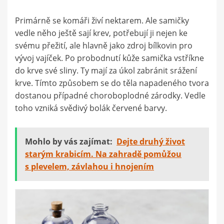
Primárně se komáři živí nektarem. Ale samičky
vedle něho ještě sají krev, potřebují ji nejen ke
svému přežití, ale hlavně jako zdroj bílkovin pro
vývoj vajíček. Po probodnutí kůže samička vstříkne
do krve své sliny. Ty mají za úkol zabránit srážení
krve. Tímto způsobem se do těla napadeného tvora
dostanou případné choroboplodné zárodky. Vedle
toho vzniká svědivý bolák červené barvy.
Mohlo by vás zajímat:
Dejte druhý život
starým krabicím. Na zahradě pomůžou
s plevelem, závlahou i hnojením