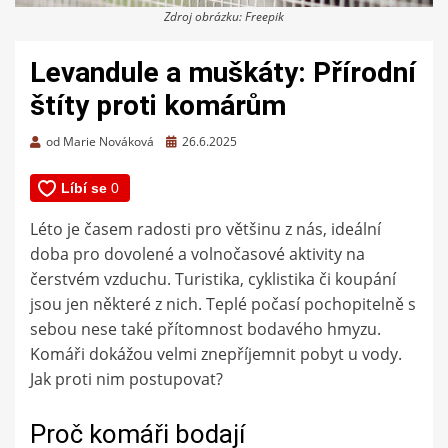
Zdroj obrázku: Freepik
Levandule a muškáty: Přírodní
štíty proti komárům
Zveřejněno
od
Marie Nováková
26.6.2025
dne
Léto je časem radosti pro většinu z nás, ideální
doba pro dovolené a volnočasové aktivity na
čerstvém vzduchu. Turistika, cyklistika či koupání
jsou jen některé z nich. Teplé počasí pochopitelně s
sebou nese také přítomnost bodavého hmyzu.
Komáři dokážou velmi znepříjemnit pobyt u vody.
Jak proti nim postupovat?
Proč komáři bodají