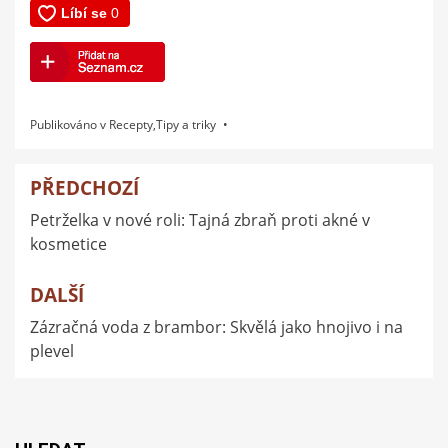
Publikováno v
Recepty
,
Tipy a triky
PŘEDCHOZÍ
Navigace
Petrželka v nové roli: Tajná zbraň proti akné v
pro
kosmetice
příspěvek
DALŠÍ
Zázračná voda z brambor: Skvělá jako hnojivo i na
plevel