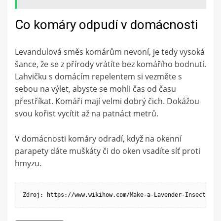
Co komáry odpudí v domácnosti
Levandulová směs komárům nevoní, je tedy vysoká
šance, že se z přírody vrátíte bez komářího bodnutí.
Lahvičku s domácím repelentem si vezměte s
sebou na výlet, abyste se mohli čas od času
přestříkat. Komáři mají velmi dobrý čich. Dokážou
svou kořist vycítit až na patnáct metrů.
V domácnosti komáry odradí, když na okenní
parapety dáte muškáty či do oken vsadíte síť proti
hmyzu.
Zdroj: https://www.wikihow.com/Make-a-Lavender-Insect-Rep