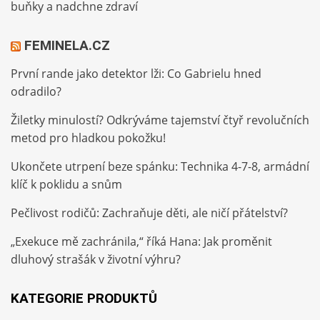
buňky a nadchne zdraví
FEMINELA.CZ
První rande jako detektor lži: Co Gabrielu hned
odradilo?
Žiletky minulostí? Odkrýváme tajemství čtyř revolučních
metod pro hladkou pokožku!
Ukončete utrpení beze spánku: Technika 4-7-8, armádní
klíč k poklidu a snům
Pečlivost rodičů: Zachraňuje děti, ale ničí přátelství?
„Exekuce mě zachránila,“ říká Hana: Jak proměnit
dluhový strašák v životní výhru?
KATEGORIE PRODUKTŮ