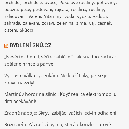
orchidej
orchideje
ovoce
Pokojové rostliny
potraviny
použití
péče
pěstování
rajčata
rostlina
rostliny
skladování
Vaření
Vitamíny
voda
využití
vzduch
zahrada
zalévání
zdraví
zelenina
zima
Čaj
česnek
čištění
Škůdci
BYDLENÍ SNŮ.CZ
„Nevěřte chemii, věřte babičce!“: Jak snadno zachránit
spálené hrnce a pánve
Vyhlaste válku rybenkám: Nejlepší triky, jak se jich
zbavit navždy!
Martinův horor na silnici: Když realita elektromobilu
drtí očekávání!
Zrádné nápoje: Skrytí zabijáci vašich ledvin odhaleni
Rozmarýn: Zázračná bylina, která okouzlí chuťové