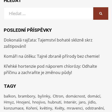
HLEDAT
Vyhledat:
HLEDA
POSLEDNÍ PŘÍSPĚVKY
Dokonalá rajčata: Tajemství bohaté sklizně skrz
zaštipování!
Komáři na útěku: Tajné zbraně přírody bez chemie!
Křehké hortenzie pod náporem chlorózy: Odhalte
příčinu a zachraňte je změnou půdy!
TAGY
balkon
brambory
bylinky
CItron
domácnost
domácí
Hmyz
Hnojení
hnojivo
hubnutí
Interiér
jaro
jídlo
konzumace
Koření
květiny
Květy
mravenci
odstranění