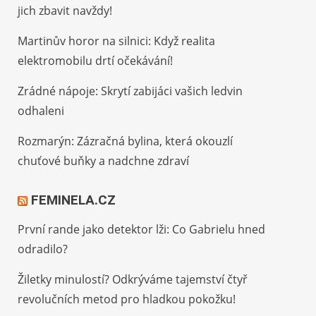
jich zbavit navždy!
Martinův horor na silnici: Když realita
elektromobilu drtí očekávání!
Zrádné nápoje: Skrytí zabijáci vašich ledvin
odhaleni
Rozmarýn: Zázračná bylina, která okouzlí
chuťové buňky a nadchne zdraví
FEMINELA.CZ
První rande jako detektor lži: Co Gabrielu hned
odradilo?
Žiletky minulostí? Odkrýváme tajemství čtyř
revolučních metod pro hladkou pokožku!