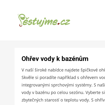
ZAHRADNÍ TIPY A NÁVODY – JAK NA
PĚSTUJME.CZ –
PĚSTOVÁNÍ OVOCE, ZELENINY A KVĚTIN
TIPY NEJEN
Ohřev vody k bazénům
PRO ZAHRADU
V naší široké nabídce najdete špičkové oh
Skvěle si poradíte například s ohřevem
integrovanými sprchovými systémy. S našimi
vody v bazénu po celou sezónu. Vyberte si 
zbytečných starostí o teplotu vody. S ohří