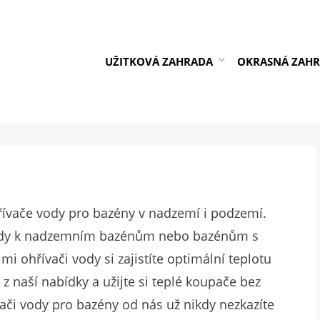
UŽITKOVÁ ZAHRADA
OKRASNÁ ZAH
řívače vody pro bazény v nadzemí i podzemí.
 vody k nadzemním bazénům nebo bazénům s
 ohřívači vody si zajistíte optimální teplotu
z naší nabídky a užijte si teplé koupače bez
vači vody pro bazény od nás už nikdy nezkazíte