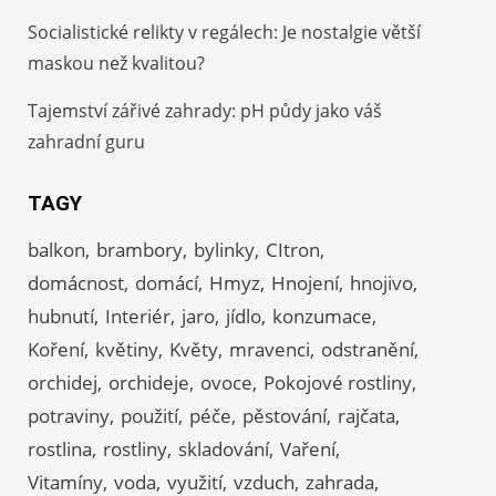
Socialistické relikty v regálech: Je nostalgie větší
maskou než kvalitou?
Tajemství zářivé zahrady: pH půdy jako váš
zahradní guru
TAGY
balkon
brambory
bylinky
CItron
domácnost
domácí
Hmyz
Hnojení
hnojivo
hubnutí
Interiér
jaro
jídlo
konzumace
Koření
květiny
Květy
mravenci
odstranění
orchidej
orchideje
ovoce
Pokojové rostliny
potraviny
použití
péče
pěstování
rajčata
rostlina
rostliny
skladování
Vaření
Vitamíny
voda
využití
vzduch
zahrada