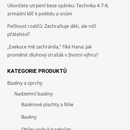
Ukončete utrpení beze spánku: Technika 4-7-8,
armádní klíč k poklidu a snům
Pečlivost rodičů: Zachraňuje děti, ale ničí
přátelství?
„Exekuce mě zachránila,“ říká Hana: Jak
proměnit dluhový strašák v životní výhru?
KATEGORIE PRODUKTŮ
Bazény a sprchy
Nadzemní bazény
Bazénové plachty a fólie
Bazény
Ohřev vody k bazénům