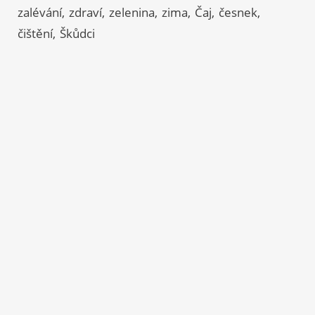
zalévání
zdraví
zelenina
zima
Čaj
česnek
čištění
Škůdci