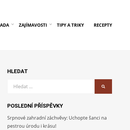
RADA
ZAJÍMAVOSTI
TIPY A TRIKY
RECEPTY
HLEDAT
Vyhledat:
HLEDAT
POSLEDNÍ PŘÍSPĚVKY
Srpnové zahradní záchvěvy: Uchopte šanci na
pestrou úrodu i krásu!