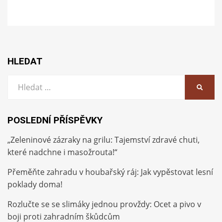
HLEDAT
Vyhledat:
HLEDA
POSLEDNÍ PŘÍSPĚVKY
„Zeleninové zázraky na grilu: Tajemství zdravé chuti,
které nadchne i masožrouta!“
Přeměňte zahradu v houbařský ráj: Jak vypěstovat lesní
poklady doma!
Rozlučte se se slimáky jednou provždy: Ocet a pivo v
boji proti zahradním škůdcům