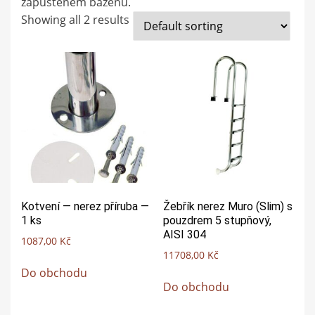
zapuštěném bazénu.
Showing all 2 results
Kotvení — nerez příruba —
Žebřík nerez Muro (Slim) s
1 ks
pouzdrem 5 stupňový,
AISI 304
1087,00
Kč
11708,00
Kč
Do obchodu
Do obchodu