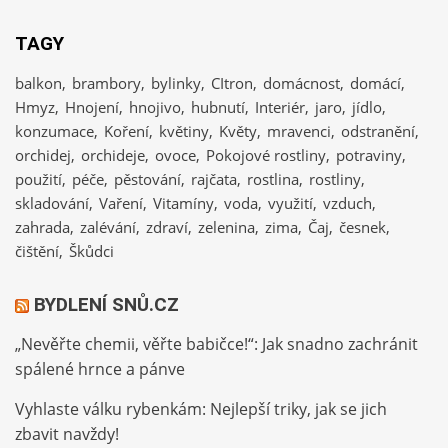
TAGY
balkon
brambory
bylinky
CItron
domácnost
domácí
Hmyz
Hnojení
hnojivo
hubnutí
Interiér
jaro
jídlo
konzumace
Koření
květiny
Květy
mravenci
odstranění
orchidej
orchideje
ovoce
Pokojové rostliny
potraviny
použití
péče
pěstování
rajčata
rostlina
rostliny
skladování
Vaření
Vitamíny
voda
využití
vzduch
zahrada
zalévání
zdraví
zelenina
zima
Čaj
česnek
čištění
Škůdci
BYDLENÍ SNŮ.CZ
„Nevěřte chemii, věřte babičce!“: Jak snadno zachránit
spálené hrnce a pánve
Vyhlaste válku rybenkám: Nejlepší triky, jak se jich
zbavit navždy!