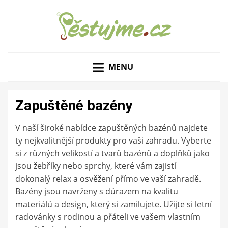
ZAHRADNÍ TIPY A NÁVODY – JAK NA PĚSTOVÁNÍ
PĚSTUJME.CZ – TIPY
OVOCE, ZELENINY A KVĚTIN
MENU
NEJEN PRO ZAHRADU
Zapuštěné bazény
V naší široké nabídce zapuštěných bazénů najdete
ty nejkvalitnější produkty pro vaši zahradu. Vyberte
si z různých velikostí a tvarů bazénů a doplňků jako
jsou žebříky nebo sprchy, které vám zajistí
dokonalý relax a osvěžení přímo ve vaší zahradě.
Bazény jsou navrženy s důrazem na kvalitu
materiálů a design, který si zamilujete. Užijte si letní
radovánky s rodinou a přáteli ve vašem vlastním