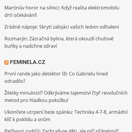
Martinův horor na silnici: Když realita elektromobilu
drtí očekávání!
Zrádné nápoje: Skrytí zabijáci vašich ledvin odhaleni
Rozmarýn: Zázračná bylina, která okouzlí chuťové
buňky a nadchne zdraví
FEMINELA.CZ
První rande jako detektor lži: Co Gabrielu hned
odradilo?
Žiletky minulostí? Odkrýváme tajemství čtyř revolučních
metod pro hladkou pokožku!
Ukončete utrpení beze spánku: Technika 4-7-8, armádní
klíč k poklidu a snům
Pečlivost rodičů: Zachraňuje děti, ale ničí přátelství?