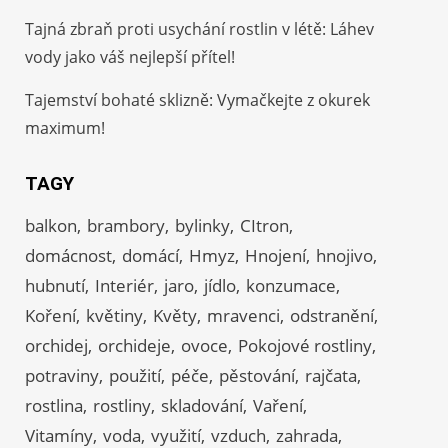
Tajná zbraň proti usychání rostlin v létě: Láhev
vody jako váš nejlepší přítel!
Tajemství bohaté sklizně: Vymačkejte z okurek
maximum!
TAGY
balkon
brambory
bylinky
CItron
domácnost
domácí
Hmyz
Hnojení
hnojivo
hubnutí
Interiér
jaro
jídlo
konzumace
Koření
květiny
Květy
mravenci
odstranění
orchidej
orchideje
ovoce
Pokojové rostliny
potraviny
použití
péče
pěstování
rajčata
rostlina
rostliny
skladování
Vaření
Vitamíny
voda
využití
vzduch
zahrada