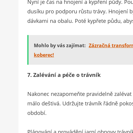
Nyní je čas na hnojení a kypření půdy. Po
dusíku pro podporu růstu trávy. Hnojení
dávkami na obalu. Poté kypřete půdu, abyst
Mohlo by vás zajímat:
Zázračná transform
koberec!
7. Zalévání a péče o trávník
Nakonec nezapomeňte pravidelně zalévat 
málo deštivá. Udržujte trávník řádně pokos
období.
Plánování a provádění jarní obnovy trávníku