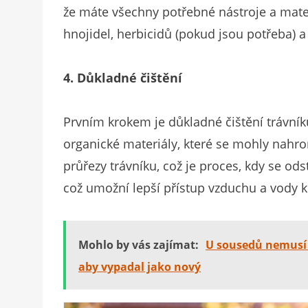
že máte všechny potřebné nástroje a mater
hnojidel, herbicidů (pokud jsou potřeba) a
4. Důkladné čištění
Prvním krokem je důkladné čištění trávníku.
organické materiály, které se mohly nahr
průřezy trávníku, což je proces, kdy se od
což umožní lepší přístup vzduchu a vody 
Mohlo by vás zajímat:
U sousedů nemusí b
aby vypadal jako nový