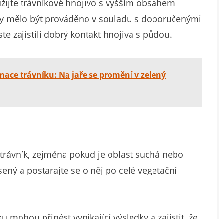
užijte trávníkové hnojivo s vyšším obsahem
 by mělo být prováděno v souladu s doporučenými
e zajistili dobrý kontakt hnojiva s půdou.
ace trávníku: Na jaře se promění v zelený
trávník, zejména pokud je oblast suchá nebo
ený a postarajte se o něj po celé vegetační
 mohou přinést vynikající výsledky a zajistit, že