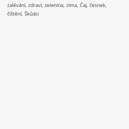
zalévání
zdraví
zelenina
zima
Čaj
česnek
čištění
Škůdci