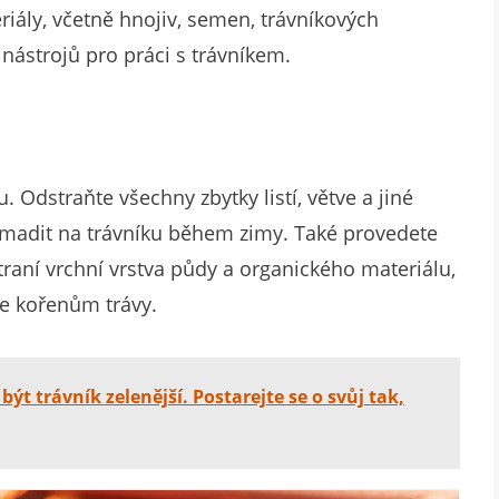
iály, včetně hnojiv, semen, trávníkových
 nástrojů pro práci s trávníkem.
 Odstraňte všechny zbytky listí, větve a jiné
omadit na trávníku během zimy. Také provedete
straní vrchní vrstva půdy a organického materiálu,
ke kořenům trávy.
ýt trávník zelenější. Postarejte se o svůj tak,