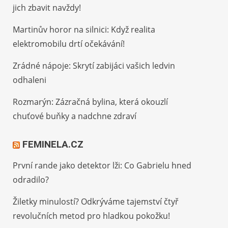
jich zbavit navždy!
Martinův horor na silnici: Když realita
elektromobilu drtí očekávání!
Zrádné nápoje: Skrytí zabijáci vašich ledvin
odhaleni
Rozmarýn: Zázračná bylina, která okouzlí
chuťové buňky a nadchne zdraví
FEMINELA.CZ
První rande jako detektor lži: Co Gabrielu hned
odradilo?
Žiletky minulostí? Odkrýváme tajemství čtyř
revolučních metod pro hladkou pokožku!