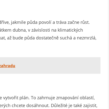
říve, jakmile půda povolí a tráva začne růst.
tkem dubna, v závislosti na klimatických
čkat, až bude půda dostatečně suchá a nezmrzlá,
 zahradu
 vytvořit plán. To zahrnuje zmapování oblastí,
terých chcete dosáhnout. Důležité je také zajistit,