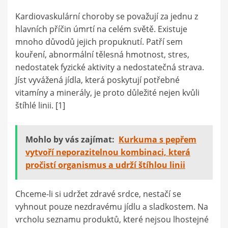
Kardiovaskulární choroby se považují za jednu z
hlavních příčin úmrtí na celém světě. Existuje
mnoho důvodů jejich propuknutí. Patří sem
kouření, abnormální tělesná hmotnost, stres,
nedostatek fyzické aktivity a nedostatečná strava.
Jíst vyvážená jídla, která poskytují potřebné
vitamíny a minerály, je proto důležité nejen kvůli
štíhlé linii. [1]
Mohlo by vás zajímat:
Kurkuma s pepřem
vytvoří neporazitelnou kombinaci, která
pročistí organismus a udrží štíhlou linii
Chceme-li si udržet zdravé srdce, nestačí se
vyhnout pouze nezdravému jídlu a sladkostem. Na
vrcholu seznamu produktů, které nejsou lhostejné