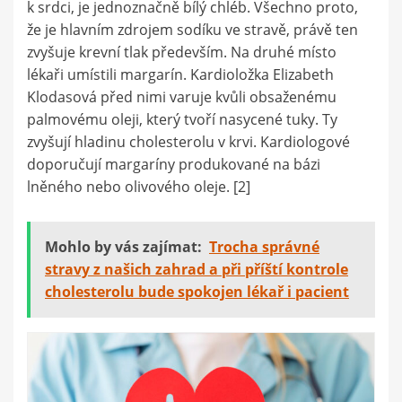
k srdci, je jednoznačně bílý chléb. Všechno proto,
že je hlavním zdrojem sodíku ve stravě, právě ten
zvyšuje krevní tlak především. Na druhé místo
lékaři umístili margarín. Kardioložka Elizabeth
Klodasová před nimi varuje kvůli obsaženému
palmovému oleji, který tvoří nasycené tuky. Ty
zvyšují hladinu cholesterolu v krvi. Kardiologové
doporučují margaríny produkované na bázi
lněného nebo olivového oleje. [2]
Mohlo by vás zajímat:
Trocha správné
stravy z našich zahrad a při příští kontrole
cholesterolu bude spokojen lékař i pacient