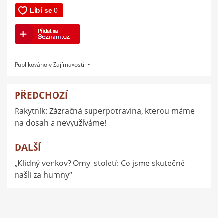
Publikováno v
Zajímavosti
PŘEDCHOZÍ
Navigace
Rakytník: Zázračná superpotravina, kterou máme
pro
na dosah a nevyužíváme!
příspěvek
DALŠÍ
„Klidný venkov? Omyl století: Co jsme skutečně
našli za humny“