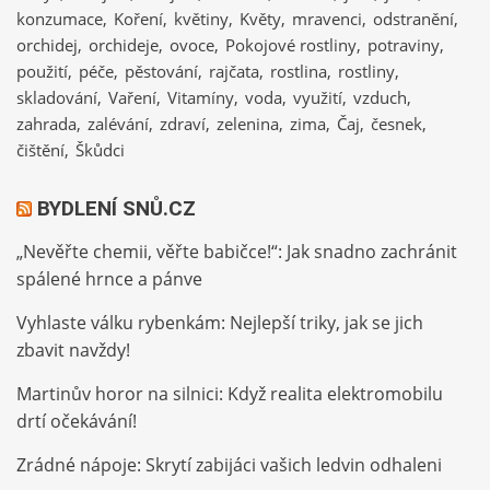
konzumace
Koření
květiny
Květy
mravenci
odstranění
orchidej
orchideje
ovoce
Pokojové rostliny
potraviny
použití
péče
pěstování
rajčata
rostlina
rostliny
skladování
Vaření
Vitamíny
voda
využití
vzduch
zahrada
zalévání
zdraví
zelenina
zima
Čaj
česnek
čištění
Škůdci
BYDLENÍ SNŮ.CZ
„Nevěřte chemii, věřte babičce!“: Jak snadno zachránit
spálené hrnce a pánve
Vyhlaste válku rybenkám: Nejlepší triky, jak se jich
zbavit navždy!
Martinův horor na silnici: Když realita elektromobilu
drtí očekávání!
Zrádné nápoje: Skrytí zabijáci vašich ledvin odhaleni