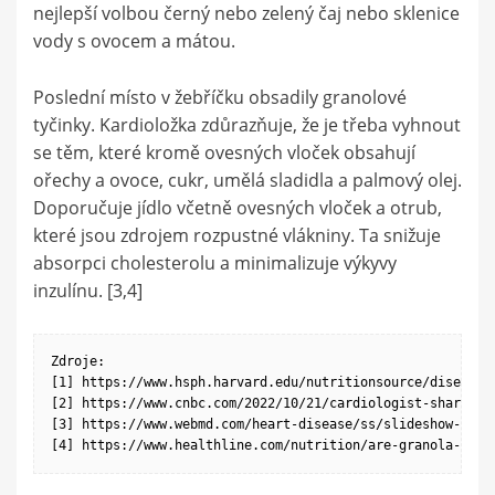
nejlepší volbou černý nebo zelený čaj nebo sklenice
vody s ovocem a mátou.
Poslední místo v žebříčku obsadily granolové
tyčinky. Kardioložka zdůrazňuje, že je třeba vyhnout
se těm, které kromě ovesných vloček obsahují
ořechy a ovoce, cukr, umělá sladidla a palmový olej.
Doporučuje jídlo včetně ovesných vloček a otrub,
které jsou zdrojem rozpustné vlákniny. Ta snižuje
absorpci cholesterolu a minimalizuje výkyvy
inzulínu. [3,4]
Zdroje:

[1] https://www.hsph.harvard.edu/nutritionsource/disease-
[2] https://www.cnbc.com/2022/10/21/cardiologist-shares-f
[3] https://www.webmd.com/heart-disease/ss/slideshow-foods
[4] https://www.healthline.com/nutrition/are-granola-bars