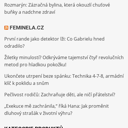
Rozmarýn: Zázračná bylina, která okouzlí chuťové
buňky a nadchne zdraví
FEMINELA.CZ
První rande jako detektor lži: Co Gabrielu hned
odradilo?
Žiletky minulostí? Odkrýváme tajemství čtyř revolučních
metod pro hladkou pokožku!
Ukončete utrpení beze spánku: Technika 4-7-8, armádní
klíč k poklidu a snům
Pečlivost rodičů: Zachraňuje děti, ale ničí přátelství?
„Exekuce mě zachránila,“ říká Hana: Jak proměnit
dluhový strašák v životní výhru?