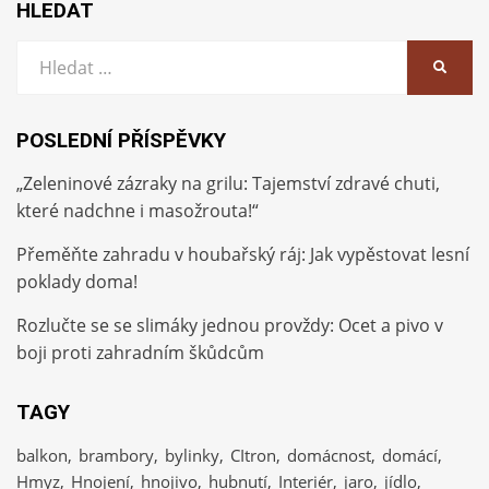
HLEDAT
Vyhledat:
HLEDA
POSLEDNÍ PŘÍSPĚVKY
„Zeleninové zázraky na grilu: Tajemství zdravé chuti,
které nadchne i masožrouta!“
Přeměňte zahradu v houbařský ráj: Jak vypěstovat lesní
poklady doma!
Rozlučte se se slimáky jednou provždy: Ocet a pivo v
boji proti zahradním škůdcům
TAGY
balkon
brambory
bylinky
CItron
domácnost
domácí
Hmyz
Hnojení
hnojivo
hubnutí
Interiér
jaro
jídlo