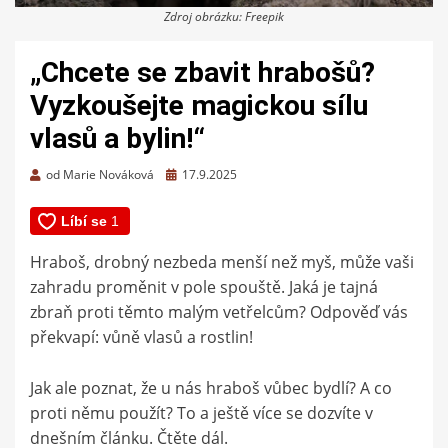
Zdroj obrázku: Freepik
„Chcete se zbavit hrabošů?
Vyzkoušejte magickou sílu
vlasů a bylin!“
Zveřejněno
od
Marie Nováková
17.9.2025
dne
Hraboš, drobný nezbeda menší než myš, může vaši
zahradu proměnit v pole spouště. Jaká je tajná
zbraň proti těmto malým vetřelcům? Odpověď vás
překvapí: vůně vlasů a rostlin!
Jak ale poznat, že u nás hraboš vůbec bydlí? A co
proti němu použít? To a ještě více se dozvíte v
dnešním článku. Čtěte dál.