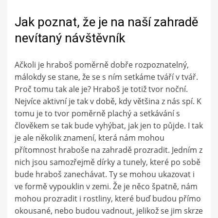
Jak poznat, že je na naší zahradě
nevítaný návštěvník
Ačkoli je hraboš poměrně dobře rozpoznatelný,
málokdy se stane, že se s ním setkáme tváří v tvář.
Proč tomu tak ale je? Hraboš je totiž tvor noční.
Nejvíce aktivní je tak v době, kdy většina z nás spí. K
tomu je to tvor poměrně plachý a setkávání s
člověkem se tak bude vyhýbat, jak jen to půjde. I tak
je ale několik znamení, která nám mohou
přítomnost hraboše na zahradě prozradit. Jedním z
nich jsou samozřejmě dírky a tunely, které po sobě
bude hraboš zanechávat. Ty se mohou ukazovat i
ve formě vypouklin v zemi. Že je něco špatně, nám
mohou prozradit i rostliny, které buď budou přímo
okousané, nebo budou vadnout, jelikož se jim skrze