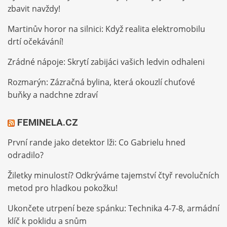
zbavit navždy!
Martinův horor na silnici: Když realita elektromobilu
drtí očekávání!
Zrádné nápoje: Skrytí zabijáci vašich ledvin odhaleni
Rozmarýn: Zázračná bylina, která okouzlí chuťové
buňky a nadchne zdraví
FEMINELA.CZ
První rande jako detektor lži: Co Gabrielu hned
odradilo?
Žiletky minulostí? Odkrýváme tajemství čtyř revolučních
metod pro hladkou pokožku!
Ukončete utrpení beze spánku: Technika 4-7-8, armádní
klíč k poklidu a snům