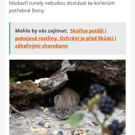
hlodavčí tunely nebudou dostávat ke kořenům
potřebné živiny.
Mohlo by vás zajímat:
Skořice potěší i
pokojové rostliny. Ochrání je před škůdci i
zákeřnými chorobami