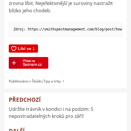
zrovna líbit. Nejefektivnější je suroviny nastražit
blízko jeho chodeb.
Zdroj: https://smithspestmanagement.com/blog/post/how-to-
Publikováno v
Škůdci
,
Tipy a triky
PŘEDCHOZÍ
Navigace
Udržíte trávník v kondici i na podzim: 5
pro
nepostradatelných kroků pro září!
příspěvek