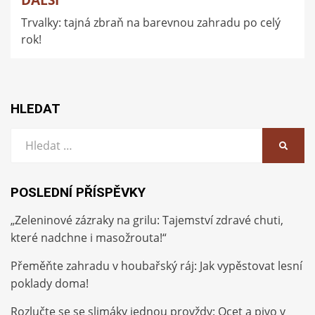
DALŠÍ
Trvalky: tajná zbraň na barevnou zahradu po celý
rok!
HLEDAT
Vyhledat:
HLEDA
POSLEDNÍ PŘÍSPĚVKY
„Zeleninové zázraky na grilu: Tajemství zdravé chuti,
které nadchne i masožrouta!“
Přeměňte zahradu v houbařský ráj: Jak vypěstovat lesní
poklady doma!
Rozlučte se se slimáky jednou provždy: Ocet a pivo v