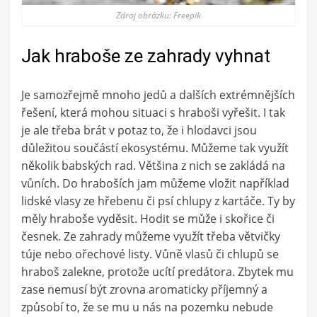
Zdroj obrázku: Freepik
Jak hraboše ze zahrady vyhnat
Je samozřejmě mnoho jedů a dalších extrémnějších
řešení, která mohou situaci s hraboši vyřešit. I tak
je ale třeba brát v potaz to, že i hlodavci jsou
důležitou součástí ekosystému. Můžeme tak využít
několik babských rad. Většina z nich se zakládá na
vůních. Do hraboších jam můžeme vložit například
lidské vlasy ze hřebenu či psí chlupy z kartáče. Ty by
měly hraboše vyděsit. Hodit se může i skořice či
česnek. Ze zahrady můžeme využít třeba větvičky
túje nebo ořechové listy. Vůně vlasů či chlupů se
hraboš zalekne, protože ucítí predátora. Zbytek mu
zase nemusí být zrovna aromaticky příjemný a
způsobí to, že se mu u nás na pozemku nebude