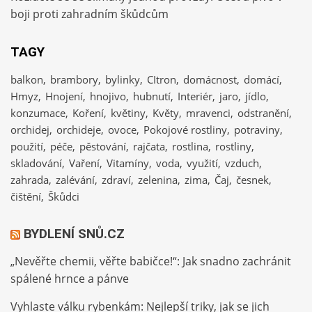
boji proti zahradním škůdcům
TAGY
balkon
brambory
bylinky
CItron
domácnost
domácí
Hmyz
Hnojení
hnojivo
hubnutí
Interiér
jaro
jídlo
konzumace
Koření
květiny
Květy
mravenci
odstranění
orchidej
orchideje
ovoce
Pokojové rostliny
potraviny
použití
péče
pěstování
rajčata
rostlina
rostliny
skladování
Vaření
Vitamíny
voda
využití
vzduch
zahrada
zalévání
zdraví
zelenina
zima
Čaj
česnek
čištění
Škůdci
BYDLENÍ SNŮ.CZ
„Nevěřte chemii, věřte babičce!“: Jak snadno zachránit
spálené hrnce a pánve
Vyhlaste válku rybenkám: Nejlepší triky, jak se jich