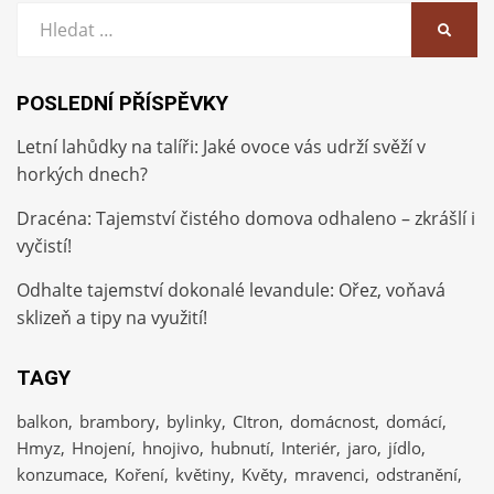
Vyhledat:
HLEDA
POSLEDNÍ PŘÍSPĚVKY
Letní lahůdky na talíři: Jaké ovoce vás udrží svěží v
horkých dnech?
Dracéna: Tajemství čistého domova odhaleno – zkrášlí i
vyčistí!
Odhalte tajemství dokonalé levandule: Ořez, voňavá
sklizeň a tipy na využití!
TAGY
balkon
brambory
bylinky
CItron
domácnost
domácí
Hmyz
Hnojení
hnojivo
hubnutí
Interiér
jaro
jídlo
konzumace
Koření
květiny
Květy
mravenci
odstranění