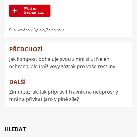
Publikováno v
Bylinky
,
Zelenina
PŘEDCHOZÍ
Navigace
Jak kompost odhaluje svou zimní sílu: Nejen
pro
ochrana, ale i výživový zázrak pro vaše rostliny
příspěvek
DALŠÍ
Zimní zázrak: Jak připravit trávník na neúprosný
mráz a přivítat jaro v plné síle?
HLEDAT