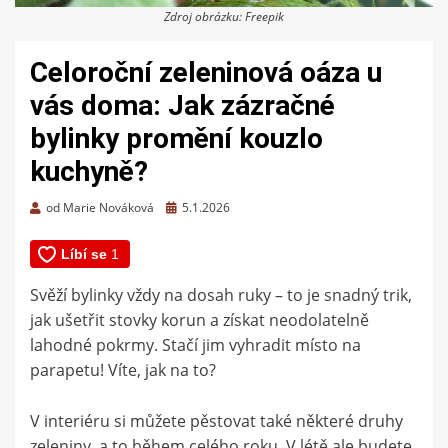
Zdroj obrázku: Freepik
Celoroční zeleninová oáza u
vás doma: Jak zázračné
bylinky promění kouzlo
kuchyně?
Zveřejněno
od
Marie Nováková
5.1.2026
dne
Svěží bylinky vždy na dosah ruky – to je snadný trik,
jak ušetřit stovky korun a získat neodolatelně
lahodné pokrmy. Stačí jim vyhradit místo na
parapetu! Víte, jak na to?
V interiéru si můžete pěstovat také některé druhy
zeleniny, a to během celého roku. V létě ale budete