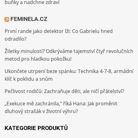
buňky a nadchne zdraví
FEMINELA.CZ
První rande jako detektor lži: Co Gabrielu hned
odradilo?
Žiletky minulostí? Odkrýváme tajemství čtyř revolučních
metod pro hladkou pokožku!
Ukončete utrpení beze spánku: Technika 4-7-8, armádní
klíč k poklidu a snům
Pečlivost rodičů: Zachraňuje děti, ale ničí přátelství?
„Exekuce mě zachránila,“ říká Hana: Jak proměnit
dluhový strašák v životní výhru?
KATEGORIE PRODUKTŮ