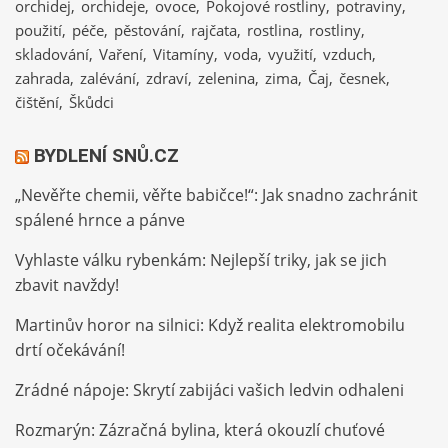
orchidej
orchideje
ovoce
Pokojové rostliny
potraviny
použití
péče
pěstování
rajčata
rostlina
rostliny
skladování
Vaření
Vitamíny
voda
využití
vzduch
zahrada
zalévání
zdraví
zelenina
zima
Čaj
česnek
čištění
Škůdci
BYDLENÍ SNŮ.CZ
„Nevěřte chemii, věřte babičce!“: Jak snadno zachránit
spálené hrnce a pánve
Vyhlaste válku rybenkám: Nejlepší triky, jak se jich
zbavit navždy!
Martinův horor na silnici: Když realita elektromobilu
drtí očekávání!
Zrádné nápoje: Skrytí zabijáci vašich ledvin odhaleni
Rozmarýn: Zázračná bylina, která okouzlí chuťové