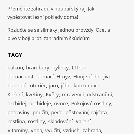
Přeměňte zahradu v houbařský ráj: Jak
vypěstovat lesní poklady doma!
Rozlučte se se slimáky jednou provždy: Ocet a
pivo v boji proti zahradním škůdcům
TAGY
balkon
brambory
bylinky
CItron
domácnost
domácí
Hmyz
Hnojení
hnojivo
hubnutí
Interiér
jaro
jídlo
konzumace
Koření
květiny
Květy
mravenci
odstranění
orchidej
orchideje
ovoce
Pokojové rostliny
potraviny
použití
péče
pěstování
rajčata
rostlina
rostliny
skladování
Vaření
Vitamíny
voda
využití
vzduch
zahrada