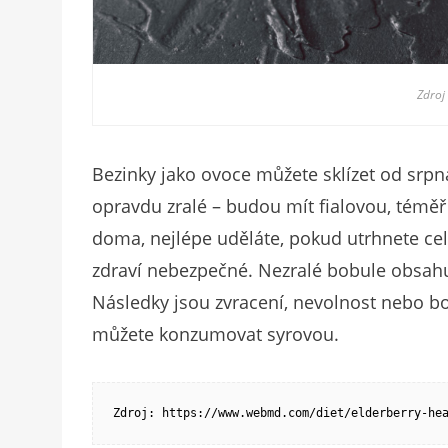
Zdroj
Bezinky jako ovoce můžete sklízet od srpna
opravdu zralé – budou mít fialovou, témě
doma, nejlépe uděláte, pokud utrhnete cel
zdraví nebezpečné. Nezralé bobule obsahuj
Následky jsou zvracení, nevolnost nebo bol
můžete konzumovat syrovou.
Zdroj: https://www.webmd.com/diet/elderberry-he