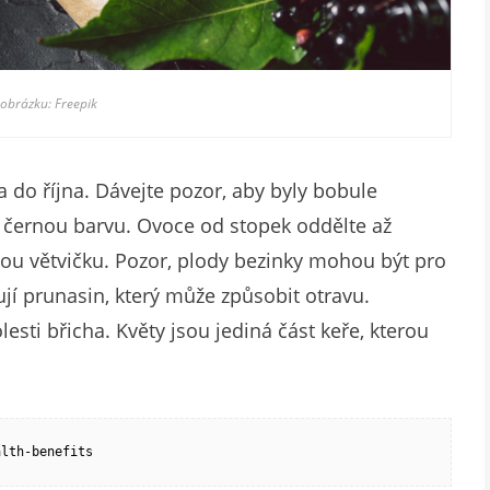
 obrázku: Freepik
 do října. Dávejte pozor, aby byly bobule
ř černou barvu. Ovoce od stopek oddělte až
ou větvičku. Pozor, plody bezinky mohou být pro
í prunasin, který může způsobit otravu.
esti břicha. Květy jsou jediná část keře, kterou
alth-benefits