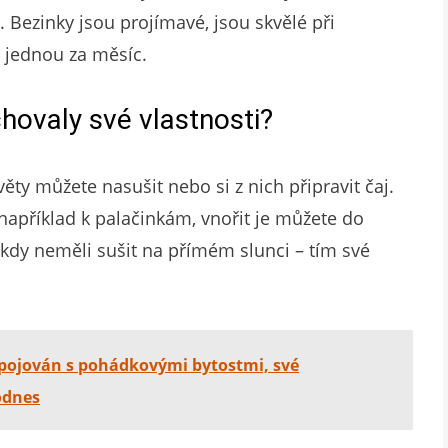
. Bezinky jsou projímavé, jsou skvělé při
t jednou za měsíc.
chovaly své vlastnosti?
ěty můžete nasušit nebo si z nich připravit čaj.
například k palačinkám, vnořit je můžete do
kdy neměli sušit na přímém slunci – tím své
 spojován s pohádkovými bytostmi, své
odnes