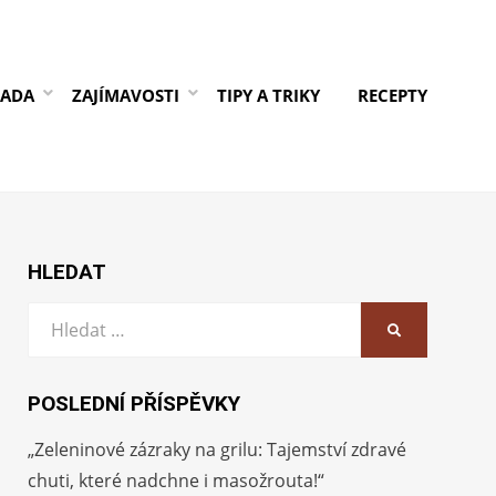
RADA
ZAJÍMAVOSTI
TIPY A TRIKY
RECEPTY
HLEDAT
Vyhledat:
HLEDAT
POSLEDNÍ PŘÍSPĚVKY
„Zeleninové zázraky na grilu: Tajemství zdravé
chuti, které nadchne i masožrouta!“