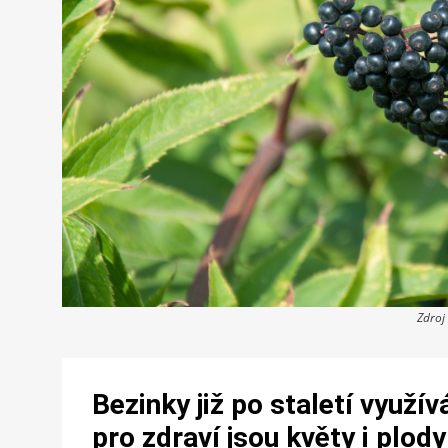
Zdroj
Bezinky již po staletí využív
pro zdraví jsou květy i plody