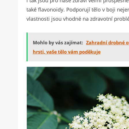
i tak jsou pro naše zdraví velmi prospěšné
také flavonoidy. Podporují tělo v boji neje
vlastnosti jsou vhodné na zdravotní probl
Mohlo by vás zajímat:
Zahradní drobné ov
hrsti, vaše tělo vám poděkuje