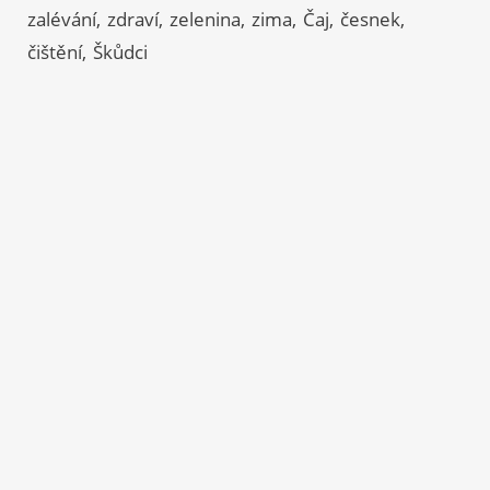
zalévání
zdraví
zelenina
zima
Čaj
česnek
čištění
Škůdci