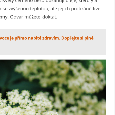
. Květy černého bezu obsahují oleje, steroly a
n se zvýšenou teplotou, ale jejich protizánětlivé
émy. Odvar můžete kloktat.
oce je přímo nabité zdravím. Dopřejte si plné