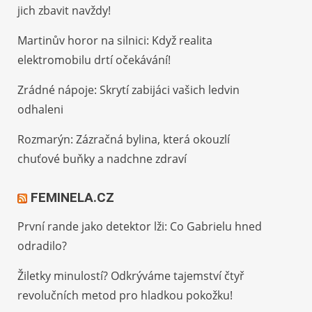
jich zbavit navždy!
Martinův horor na silnici: Když realita
elektromobilu drtí očekávání!
Zrádné nápoje: Skrytí zabijáci vašich ledvin
odhaleni
Rozmarýn: Zázračná bylina, která okouzlí
chuťové buňky a nadchne zdraví
FEMINELA.CZ
První rande jako detektor lži: Co Gabrielu hned
odradilo?
Žiletky minulostí? Odkrýváme tajemství čtyř
revolučních metod pro hladkou pokožku!