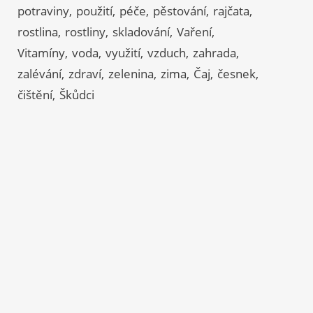
potraviny
použití
péče
pěstování
rajčata
rostlina
rostliny
skladování
Vaření
Vitamíny
voda
využití
vzduch
zahrada
zalévání
zdraví
zelenina
zima
Čaj
česnek
čištění
Škůdci