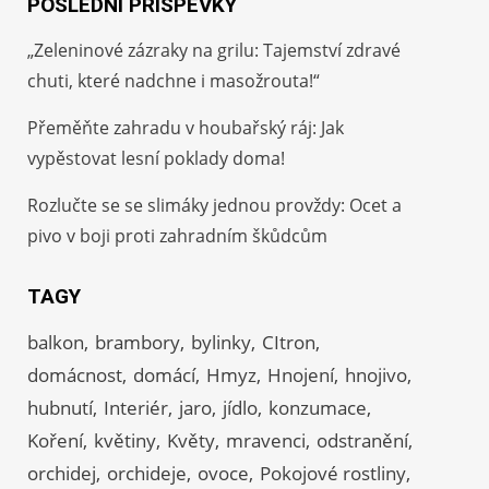
POSLEDNÍ PŘÍSPĚVKY
„Zeleninové zázraky na grilu: Tajemství zdravé
chuti, které nadchne i masožrouta!“
Přeměňte zahradu v houbařský ráj: Jak
vypěstovat lesní poklady doma!
Rozlučte se se slimáky jednou provždy: Ocet a
pivo v boji proti zahradním škůdcům
TAGY
balkon
brambory
bylinky
CItron
domácnost
domácí
Hmyz
Hnojení
hnojivo
hubnutí
Interiér
jaro
jídlo
konzumace
Koření
květiny
Květy
mravenci
odstranění
orchidej
orchideje
ovoce
Pokojové rostliny