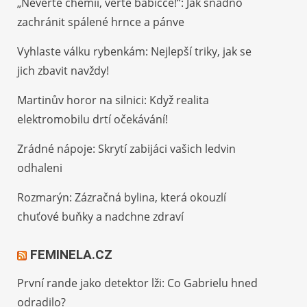
„Nevěřte chemii, věřte babičce!“: Jak snadno
zachránit spálené hrnce a pánve
Vyhlaste válku rybenkám: Nejlepší triky, jak se
jich zbavit navždy!
Martinův horor na silnici: Když realita
elektromobilu drtí očekávání!
Zrádné nápoje: Skrytí zabijáci vašich ledvin
odhaleni
Rozmarýn: Zázračná bylina, která okouzlí
chuťové buňky a nadchne zdraví
FEMINELA.CZ
První rande jako detektor lži: Co Gabrielu hned
odradilo?