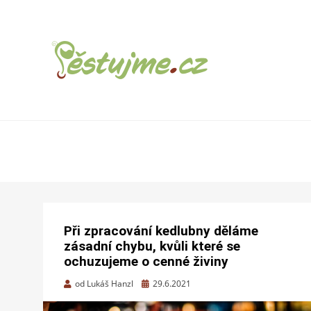
ZAHRADNÍ TIPY A NÁVODY – JAK NA
PĚSTUJME.CZ –
PĚSTOVÁNÍ OVOCE, ZELENINY A KVĚTIN
TIPY NEJEN
PRO ZAHRADU
Při zpracování kedlubny děláme
zásadní chybu, kvůli které se
ochuzujeme o cenné živiny
Zveřejněno
od
Lukáš Hanzl
29.6.2021
dne