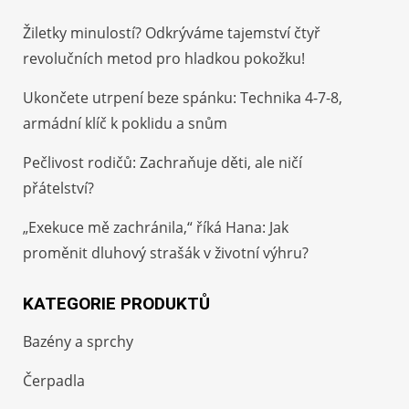
Žiletky minulostí? Odkrýváme tajemství čtyř
revolučních metod pro hladkou pokožku!
Ukončete utrpení beze spánku: Technika 4-7-8,
armádní klíč k poklidu a snům
Pečlivost rodičů: Zachraňuje děti, ale ničí
přátelství?
„Exekuce mě zachránila,“ říká Hana: Jak
proměnit dluhový strašák v životní výhru?
KATEGORIE PRODUKTŮ
Bazény a sprchy
Čerpadla