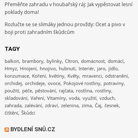
Přeměňte zahradu v houbařský ráj: Jak vypěstovat lesní
poklady doma!
Rozlučte se se slimáky jednou provždy: Ocet a pivo v
boji proti zahradním škůdcům
TAGY
balkon
brambory
bylinky
CItron
domácnost
domácí
Hmyz
Hnojení
hnojivo
hubnutí
Interiér
jaro
jídlo
konzumace
Koření
květiny
Květy
mravenci
odstranění
orchidej
orchideje
ovoce
Pokojové rostliny
potraviny
použití
péče
pěstování
rajčata
rostlina
rostliny
skladování
Vaření
Vitamíny
voda
využití
vzduch
zahrada
zalévání
zdraví
zelenina
zima
Čaj
česnek
čištění
Škůdci
BYDLENÍ SNŮ.CZ