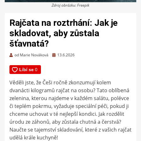
Zdroj obrázku: Freepik
Rajčata na roztrhání: Jak je
skladovat, aby zůstala
šťavnatá?
Zveřejněno
od
Marie Nováková
13.6.2026
dne
Věděli jste, že Češi ročně zkonzumují kolem
dvanácti kilogramů rajčat na osobu? Tato oblíbená
zelenina, kterou najdeme v každém salátu, polévce
či teplém pokrmu, vyžaduje speciální péči, pokud ji
chceme uchovat v té nejlepší kondici. Jak rozdělit
úrodu ze záhonů, aby zůstala chutná a čerstvá?
Naučte se tajemství skladování, které z vašich rajčat
udělá krále kuchyně!