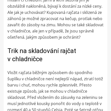
mísám či chlebům. Jarní a letní sezóna jim je
obzvláště nakloněná, bývají k dostání za nízké ceny.
Ale jak je uchovávat? Kupovaná rajčata i sklizená ze
záhonů je možné zpracovat na kečup, protlak nebo
zavařit do zásoby na zimu. Mohou se také skladovat
v chladničce, ale jen v případě, že jsou správně
ošetřená. Jakým způsobem je ochránit?
Trik na skladování rajčat
v chladničce
Vložit rajčata běžným způsobem do spodního
šuplíku v chladničce není nejlepší nápad, ztratí totiž
barvu i chuť, mohou rychle zplesnivět. Přesto
existuje způsob, jak se mohou v chladničce
skladovat. Před vložením do zásuvky na zeleninu se
musí jednotlivé kousky ponořit do vody o teplotě v
rozmezí 40 a 50 stupňů Celsia. Poté se šetrně otřou