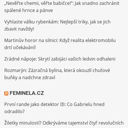
„Nevěřte chemii, věřte babičce!“: Jak snadno zachránit
spálené hrnce a pánve
Vyhlaste válku rybenkám: Nejlepší triky, jak se jich
zbavit navždy!
Martinův horor na silnici: Když realita elektromobilu
drtí očekávání!
Zrádné nápoje: Skrytí zabijáci vašich ledvin odhaleni
Rozmarýn: Zázračná bylina, která okouzlí chuťové
buňky a nadchne zdraví
FEMINELA.CZ
První rande jako detektor lži: Co Gabrielu hned
odradilo?
Žiletky minulostí? Odkrýváme tajemství čtyř revolučních