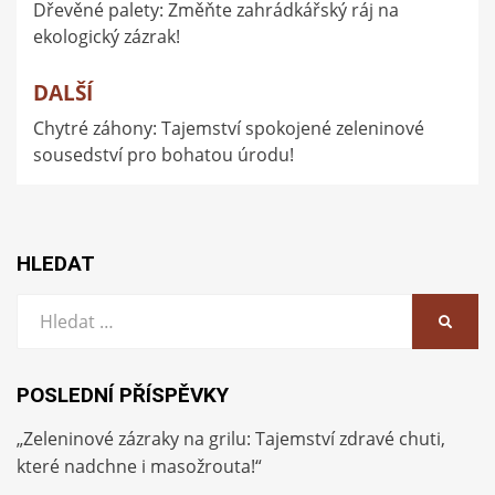
Dřevěné palety: Změňte zahrádkářský ráj na
pro
ekologický zázrak!
příspěvek
DALŠÍ
Chytré záhony: Tajemství spokojené zeleninové
sousedství pro bohatou úrodu!
HLEDAT
Vyhledat:
HLEDA
POSLEDNÍ PŘÍSPĚVKY
„Zeleninové zázraky na grilu: Tajemství zdravé chuti,
které nadchne i masožrouta!“