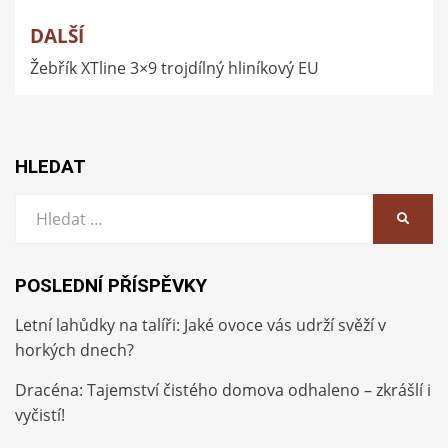
příspěvek
DALŠÍ
Žebřík XTline 3×9 trojdílný hliníkový EU
HLEDAT
Vyhledat:
HLEDA
POSLEDNÍ PŘÍSPĚVKY
Letní lahůdky na talíři: Jaké ovoce vás udrží svěží v
horkých dnech?
Dracéna: Tajemství čistého domova odhaleno – zkrášlí i
vyčistí!