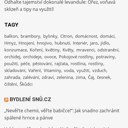
Odhalte tajemství dokonalé levandule: Ořez, voňavá
sklizeň a tipy na využití!
TAGY
balkon
brambory
bylinky
CItron
domácnost
domácí
Hmyz
Hnojení
hnojivo
hubnutí
Interiér
jaro
jídlo
konzumace
Koření
květiny
Květy
mravenci
odstranění
orchidej
orchideje
ovoce
Pokojové rostliny
potraviny
použití
péče
pěstování
rajčata
rostlina
rostliny
skladování
Vaření
Vitamíny
voda
využití
vzduch
zahrada
zalévání
zdraví
zelenina
zima
Čaj
česnek
čištění
Škůdci
BYDLENÍ SNŮ.CZ
„Nevěřte chemii, věřte babičce!“: Jak snadno zachránit
spálené hrnce a pánve