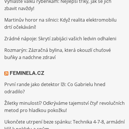
Vyhlaste válku rybenkám: Nejlepší triky, jak se jich
zbavit navždy!
Martinův horor na silnici: Když realita elektromobilu
drtí očekávání!
Zrádné nápoje: Skrytí zabijáci vašich ledvin odhaleni
Rozmarýn: Zázračná bylina, která okouzlí chuťové
buňky a nadchne zdraví
FEMINELA.CZ
První rande jako detektor lži: Co Gabrielu hned
odradilo?
Žiletky minulostí? Odkrýváme tajemství čtyř revolučních
metod pro hladkou pokožku!
Ukončete utrpení beze spánku: Technika 4-7-8, armádní
klíč k poklidu a snům