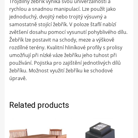
Trojdílný žebřík vyniká svou univerzálností a
rychlou a snadnou manipulací. Lze použít jako
jednoduchý, dvojitý nebo trojitý výsuvný a
samostatně stojící žebřík. V poloze štaflí nabízí
zvětšení dosahu pomocí vysunutí pohyblivého dílu.
Žebřík lze postavit na schody, meze a výškově
rozdílné terény. Kvalitní hliníkové profily s prolisy
umožňují při nízké váze žebříku jeho tuhost při
používání. Pojistka pro zajištění jednotlivých dílů
žebříku. Možnost využití žebříku ke schodové
úpravě.
Related products