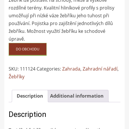
Žebřík lze postavit na schody, meze a výškově
rozdílné terény. Kvalitní hliníkové profily s prolisy
umožňují při nízké váze žebříku jeho tuhost při
používání. Pojistka pro zajištění jednotlivých dílů
žebříku. Možnost využití žebříku ke schodové
úpravě.
DO OBCHODU
SKU:
111124
Categories:
Zahrada
,
Zahradní nářadí
,
Žebříky
Description
Additional information
Description