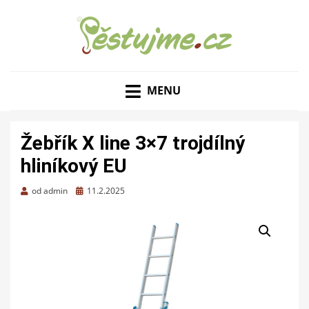
ZAHRADNÍ TIPY A NÁVODY – JAK NA PĚSTOVÁNÍ
PĚSTUJME.CZ – TIPY
OVOCE, ZELENINY A KVĚTIN
MENU
NEJEN PRO ZAHRADU
Žebřík X line 3×7 trojdílný
hliníkový EU
Zveřejněno
od
admin
11.2.2025
dne