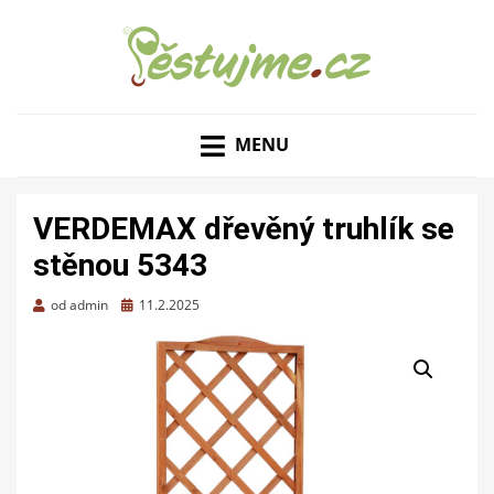
ZAHRADNÍ TIPY A NÁVODY – JAK NA PĚSTOVÁNÍ
PĚSTUJME.CZ – TIPY
OVOCE, ZELENINY A KVĚTIN
MENU
NEJEN PRO ZAHRADU
VERDEMAX dřevěný truhlík se
stěnou 5343
Zveřejněno
od
admin
11.2.2025
dne