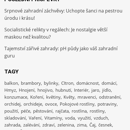
Srpnové zahradní záchvěvy: Uchopte šanci na pestrou
úrodu i krásu!
Socialistické relikty v regálech: Je nostalgie větší
maskou než kvalitou?
Tajemství zářivé zahrady: pH půdy jako váš zahradní
guru
TAGY
balkon
brambory
bylinky
CItron
domácnost
domácí
Hmyz
Hnojení
hnojivo
hubnutí
Interiér
jaro
jídlo
konzumace
Koření
květiny
Květy
mravenci
odstranění
orchidej
orchideje
ovoce
Pokojové rostliny
potraviny
použití
péče
pěstování
rajčata
rostlina
rostliny
skladování
Vaření
Vitamíny
voda
využití
vzduch
zahrada
zalévání
zdraví
zelenina
zima
Čaj
česnek