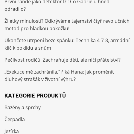
První rande jako detektor lži: Co Gabrielu hned
odradilo?
Žiletky minulostí? Odkrýváme tajemství čtyř revolučních
metod pro hladkou pokožku!
Ukončete utrpení beze spánku: Technika 4-7-8, armádní
klíč k poklidu a snům
Pečlivost rodičů: Zachraňuje děti, ale ničí přátelství?
„Exekuce mě zachránila,“ říká Hana: Jak proměnit
dluhový strašák v životní výhru?
KATEGORIE PRODUKTŮ
Bazény a sprchy
Čerpadla
Jezírka