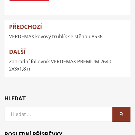
PŘEDCHOZÍ
Navigace
VERDEMAX kovový truhlík se stěnou 8536
pro
příspěvek
DALŠÍ
Zahradní fóliovník VERDEMAX PREMIUM 2640
2x3x1,8 m
HLEDAT
Vyhledat:
HLEDA
POSLEDNÍ PŘÍSPĚVKY