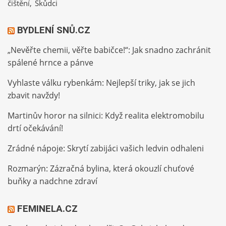
čištění
Škůdci
BYDLENÍ SNŮ.CZ
„Nevěřte chemii, věřte babičce!“: Jak snadno zachránit
spálené hrnce a pánve
Vyhlaste válku rybenkám: Nejlepší triky, jak se jich
zbavit navždy!
Martinův horor na silnici: Když realita elektromobilu
drtí očekávání!
Zrádné nápoje: Skrytí zabijáci vašich ledvin odhaleni
Rozmarýn: Zázračná bylina, která okouzlí chuťové
buňky a nadchne zdraví
FEMINELA.CZ