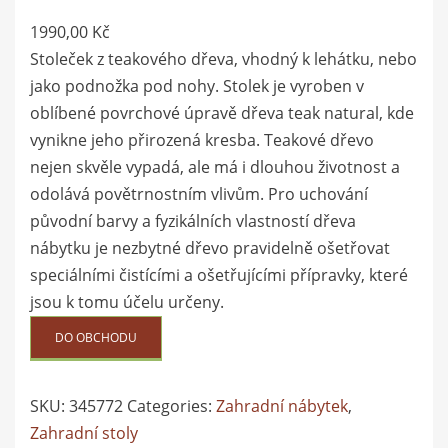
1990,00
Kč
Stoleček z teakového dřeva, vhodný k lehátku, nebo
jako podnožka pod nohy. Stolek je vyroben v
oblíbené povrchové úpravě dřeva teak natural, kde
vynikne jeho přirozená kresba. Teakové dřevo
nejen skvěle vypadá, ale má i dlouhou životnost a
odolává povětrnostním vlivům. Pro uchování
původní barvy a fyzikálních vlastností dřeva
nábytku je nezbytné dřevo pravidelně ošetřovat
speciálními čistícími a ošetřujícími přípravky, které
jsou k tomu účelu určeny.
DO OBCHODU
SKU:
345772
Categories:
Zahradní nábytek
,
Zahradní stoly