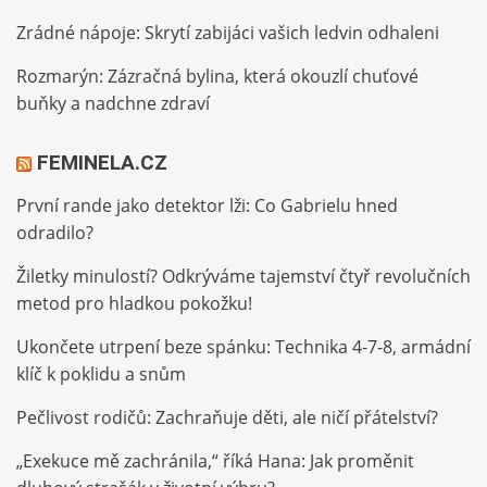
Zrádné nápoje: Skrytí zabijáci vašich ledvin odhaleni
Rozmarýn: Zázračná bylina, která okouzlí chuťové
buňky a nadchne zdraví
FEMINELA.CZ
První rande jako detektor lži: Co Gabrielu hned
odradilo?
Žiletky minulostí? Odkrýváme tajemství čtyř revolučních
metod pro hladkou pokožku!
Ukončete utrpení beze spánku: Technika 4-7-8, armádní
klíč k poklidu a snům
Pečlivost rodičů: Zachraňuje děti, ale ničí přátelství?
„Exekuce mě zachránila,“ říká Hana: Jak proměnit