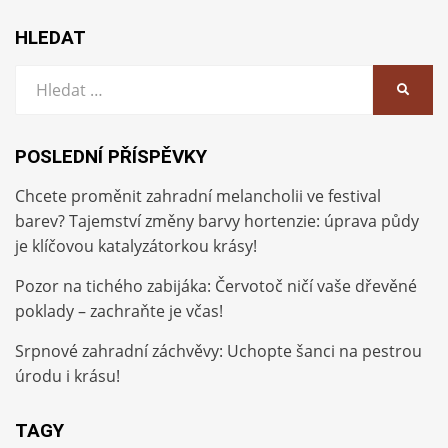
HLEDAT
Vyhledat:
HLEDA
POSLEDNÍ PŘÍSPĚVKY
Chcete proměnit zahradní melancholii ve festival
barev? Tajemství změny barvy hortenzie: úprava půdy
je klíčovou katalyzátorkou krásy!
Pozor na tichého zabijáka: Červotoč ničí vaše dřevěné
poklady – zachraňte je včas!
Srpnové zahradní záchvěvy: Uchopte šanci na pestrou
úrodu i krásu!
TAGY