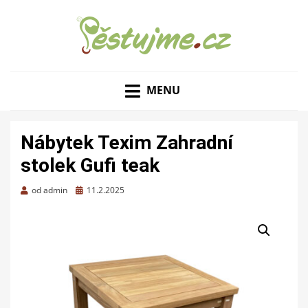
ZAHRADNÍ TIPY A NÁVODY – JAK NA PĚSTOVÁNÍ
PĚSTUJME.CZ – TIPY
OVOCE, ZELENINY A KVĚTIN
MENU
NEJEN PRO ZAHRADU
Nábytek Texim Zahradní
stolek Gufi teak
Zveřejněno
od
admin
11.2.2025
dne