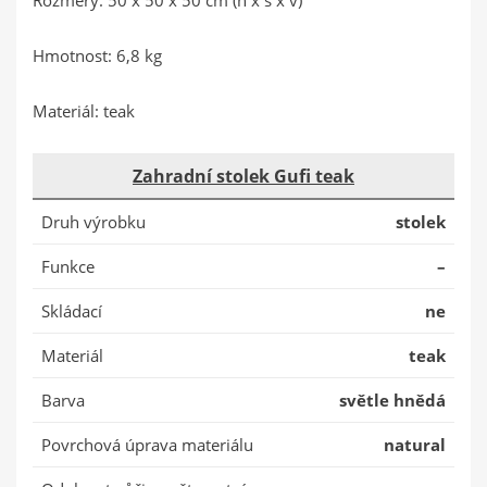
Rozměry: 50 x 50 x 50 cm (h x š x v)
Hmotnost: 6,8 kg
Materiál: teak
Zahradní stolek Gufi teak
Druh výrobku
stolek
Funkce
–
Skládací
ne
Materiál
teak
Barva
světle hnědá
Povrchová úprava materiálu
natural