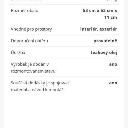
Rozměr obalu
53 cm x 52 cm x
11 cm
Vhodné pro prostory
interiér, exteriér
Doporučení nátěru
pravidelně
Údržba
teakový olej
Výrobek je dodán v
ano
rozmontovaném stavu
Součástí dodávky je spojovací
ano
materiál a návod k montáži