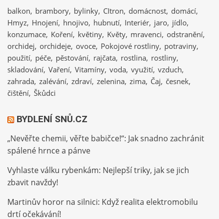
balkon
brambory
bylinky
CItron
domácnost
domácí
Hmyz
Hnojení
hnojivo
hubnutí
Interiér
jaro
jídlo
konzumace
Koření
květiny
Květy
mravenci
odstranění
orchidej
orchideje
ovoce
Pokojové rostliny
potraviny
použití
péče
pěstování
rajčata
rostlina
rostliny
skladování
Vaření
Vitamíny
voda
využití
vzduch
zahrada
zalévání
zdraví
zelenina
zima
Čaj
česnek
čištění
Škůdci
BYDLENÍ SNŮ.CZ
„Nevěřte chemii, věřte babičce!“: Jak snadno zachránit
spálené hrnce a pánve
Vyhlaste válku rybenkám: Nejlepší triky, jak se jich
zbavit navždy!
Martinův horor na silnici: Když realita elektromobilu
drtí očekávání!