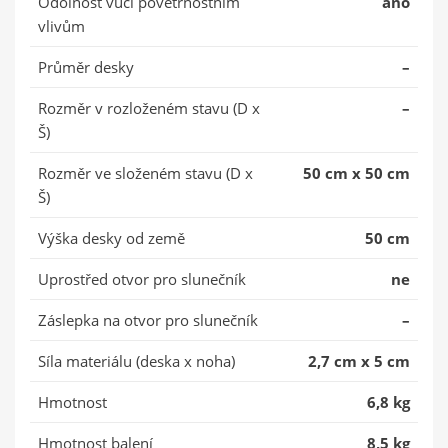
Odolnost vůči povětrnostním
ano
vlivům
Průměr desky
–
Rozměr v rozloženém stavu (D x
–
Š)
Rozměr ve složeném stavu (D x
50 cm x 50 cm
Š)
Výška desky od země
50 cm
Uprostřed otvor pro slunečník
ne
Záslepka na otvor pro slunečník
–
Síla materiálu (deska x noha)
2,7 cm x 5 cm
Hmotnost
6,8 kg
Hmotnost balení
8,5 kg