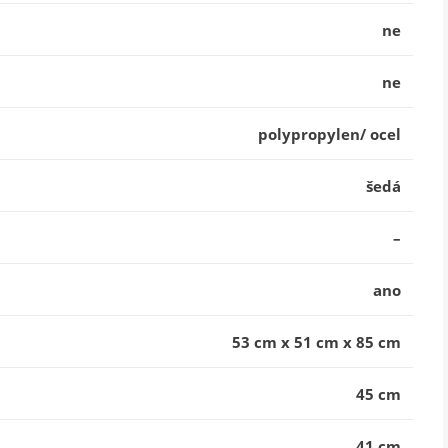
ne
ne
polypropylen/ ocel
šedá
–
ano
53 cm x 51 cm x 85 cm
45 cm
41 cm