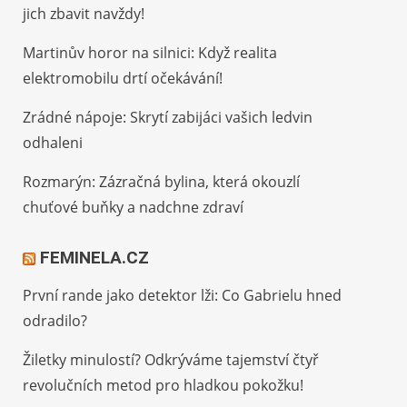
jich zbavit navždy!
Martinův horor na silnici: Když realita
elektromobilu drtí očekávání!
Zrádné nápoje: Skrytí zabijáci vašich ledvin
odhaleni
Rozmarýn: Zázračná bylina, která okouzlí
chuťové buňky a nadchne zdraví
FEMINELA.CZ
První rande jako detektor lži: Co Gabrielu hned
odradilo?
Žiletky minulostí? Odkrýváme tajemství čtyř
revolučních metod pro hladkou pokožku!