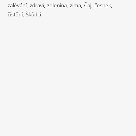
zalévání
zdraví
zelenina
zima
Čaj
česnek
čištění
Škůdci