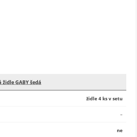
 židle GABY šedá
židle 4 ks v setu
–
ne