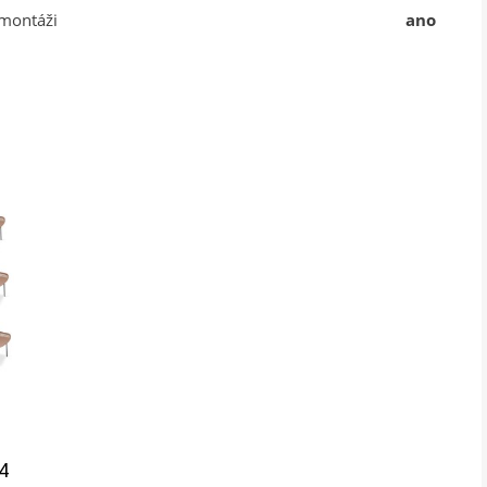
 montáži
ano
4