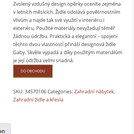
Zvolený vzdušný design opěrky oceníte zejména
v letních měsících. Židle odolává povětrnostním
vlivům a najde tak své využití v interiéru i
exteriéru. Použité materiály nevyžadují téměř
žádnou údržbu. Praktická a elegantní – spojení
těchto dvou vlastností přináší designová židle
Gaby. Skvěle vypadá a díky použitým materiálům
je její údržba velmi snadná.
DO OBCHODU
SKU:
34570106
Categories:
Zahradní nábytek
,
Zahradní židle a křesla
on