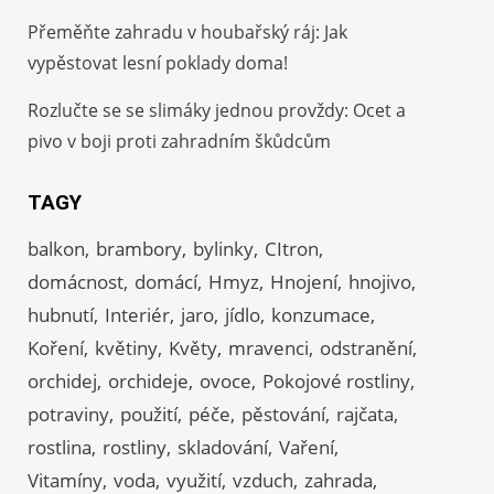
Přeměňte zahradu v houbařský ráj: Jak
vypěstovat lesní poklady doma!
Rozlučte se se slimáky jednou provždy: Ocet a
pivo v boji proti zahradním škůdcům
TAGY
balkon
brambory
bylinky
CItron
domácnost
domácí
Hmyz
Hnojení
hnojivo
hubnutí
Interiér
jaro
jídlo
konzumace
Koření
květiny
Květy
mravenci
odstranění
orchidej
orchideje
ovoce
Pokojové rostliny
potraviny
použití
péče
pěstování
rajčata
rostlina
rostliny
skladování
Vaření
Vitamíny
voda
využití
vzduch
zahrada