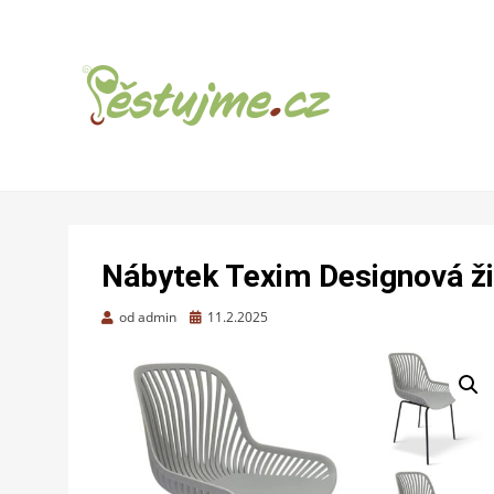
ZAHRADNÍ TIPY A NÁVODY – JAK NA
PĚSTUJME.CZ –
PĚSTOVÁNÍ OVOCE, ZELENINY A KVĚTIN
TIPY NEJEN
Nábytek Texim Designová ži
PRO ZAHRADU
Zveřejněno
od
admin
11.2.2025
dne