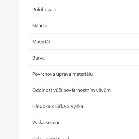
Polohovací
Skládací
Materiál
Barva
Povrchová úprava materiálu
Odolnost vůči povětrnostním vlivům
Hloubka x Šířka x Výška
Výška sezení
Délka opěrky zad