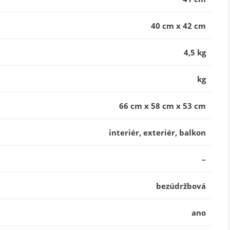
40 cm x 42 cm
4,5 kg
kg
66 cm x 58 cm x 53 cm
interiér, exteriér, balkon
–
bezúdržbová
ano