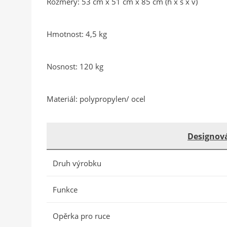
Rozměry: 53 cm x 51 cm x 85 cm (h x š x v)
Hmotnost: 4,5 kg
Nosnost: 120 kg
Materiál: polypropylen/ ocel
Designová
Druh výrobku
Funkce
Opěrka pro ruce