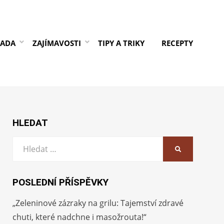
RADA
ZAJÍMAVOSTI
TIPY A TRIKY
RECEPTY
HLEDAT
Vyhledat:
HLEDAT
POSLEDNÍ PŘÍSPĚVKY
„Zeleninové zázraky na grilu: Tajemství zdravé
chuti, které nadchne i masožrouta!“