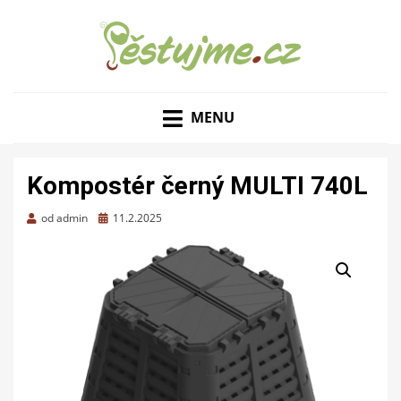
ZAHRADNÍ TIPY A NÁVODY – JAK NA PĚSTOVÁNÍ
PĚSTUJME.CZ – TIPY
OVOCE, ZELENINY A KVĚTIN
MENU
NEJEN PRO ZAHRADU
Kompostér černý MULTI 740L
Zveřejněno
od
admin
11.2.2025
dne