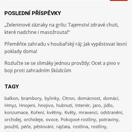
POSLEDNÍ PŘÍSPĚVKY
„Zeleninové zázraky na grilu: Tajemství zdravé chuti,
které nadchne i masožrouta!“
Přeměňte zahradu v houbařský ráj: Jak vypěstovat lesní
poklady doma!
Rozlučte se se slimáky jednou provždy: Ocet a pivo v
boji proti zahradním škůdcům
TAGY
balkon
brambory
bylinky
CItron
domácnost
domácí
Hmyz
Hnojení
hnojivo
hubnutí
Interiér
jaro
jídlo
konzumace
Koření
květiny
Květy
mravenci
odstranění
orchidej
orchideje
ovoce
Pokojové rostliny
potraviny
použití
péče
pěstování
rajčata
rostlina
rostliny