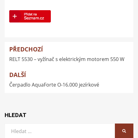
PŘEDCHOZÍ
Navigace
RELT 5530 – vyžínač s elektrickým motorem 550 W
pro
příspěvek
DALŠÍ
Čerpadlo AquaForte O-16.000 jezírkové
HLEDAT
Vyhledat:
HLEDA