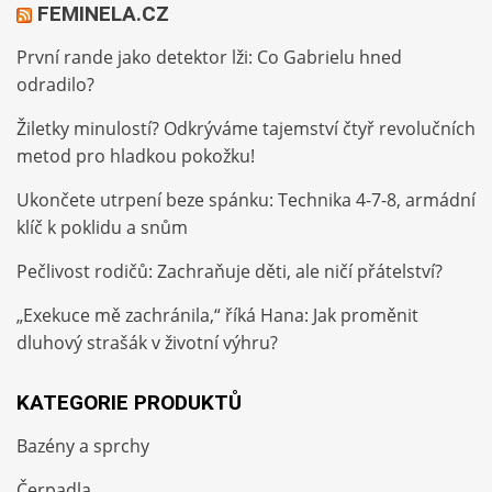
FEMINELA.CZ
První rande jako detektor lži: Co Gabrielu hned
odradilo?
Žiletky minulostí? Odkrýváme tajemství čtyř revolučních
metod pro hladkou pokožku!
Ukončete utrpení beze spánku: Technika 4-7-8, armádní
klíč k poklidu a snům
Pečlivost rodičů: Zachraňuje děti, ale ničí přátelství?
„Exekuce mě zachránila,“ říká Hana: Jak proměnit
dluhový strašák v životní výhru?
KATEGORIE PRODUKTŮ
Bazény a sprchy
Čerpadla