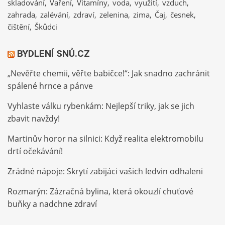
skladování
Vaření
Vitamíny
voda
využití
vzduch
zahrada
zalévání
zdraví
zelenina
zima
Čaj
česnek
čištění
Škůdci
BYDLENÍ SNŮ.CZ
„Nevěřte chemii, věřte babičce!“: Jak snadno zachránit
spálené hrnce a pánve
Vyhlaste válku rybenkám: Nejlepší triky, jak se jich
zbavit navždy!
Martinův horor na silnici: Když realita elektromobilu
drtí očekávání!
Zrádné nápoje: Skrytí zabijáci vašich ledvin odhaleni
Rozmarýn: Zázračná bylina, která okouzlí chuťové
buňky a nadchne zdraví