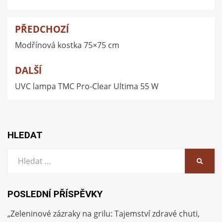
PŘEDCHOZÍ
Navigace
Modřínová kostka 75×75 cm
pro
příspěvek
DALŠÍ
UVC lampa TMC Pro-Clear Ultima 55 W
HLEDAT
Vyhledat:
HLEDA
POSLEDNÍ PŘÍSPĚVKY
„Zeleninové zázraky na grilu: Tajemství zdravé chuti,