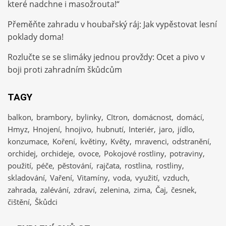
které nadchne i masožrouta!“
Přeměňte zahradu v houbařský ráj: Jak vypěstovat lesní
poklady doma!
Rozlučte se se slimáky jednou provždy: Ocet a pivo v
boji proti zahradním škůdcům
TAGY
balkon
brambory
bylinky
CItron
domácnost
domácí
Hmyz
Hnojení
hnojivo
hubnutí
Interiér
jaro
jídlo
konzumace
Koření
květiny
Květy
mravenci
odstranění
orchidej
orchideje
ovoce
Pokojové rostliny
potraviny
použití
péče
pěstování
rajčata
rostlina
rostliny
skladování
Vaření
Vitamíny
voda
využití
vzduch
zahrada
zalévání
zdraví
zelenina
zima
Čaj
česnek
čištění
Škůdci