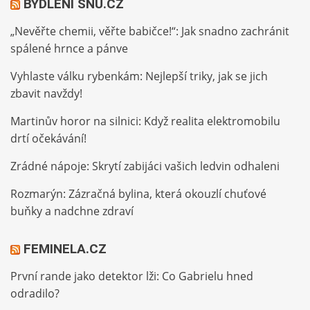
BYDLENÍ SNŮ.CZ
„Nevěřte chemii, věřte babičce!“: Jak snadno zachránit
spálené hrnce a pánve
Vyhlaste válku rybenkám: Nejlepší triky, jak se jich
zbavit navždy!
Martinův horor na silnici: Když realita elektromobilu
drtí očekávání!
Zrádné nápoje: Skrytí zabijáci vašich ledvin odhaleni
Rozmarýn: Zázračná bylina, která okouzlí chuťové
buňky a nadchne zdraví
FEMINELA.CZ
První rande jako detektor lži: Co Gabrielu hned
odradilo?