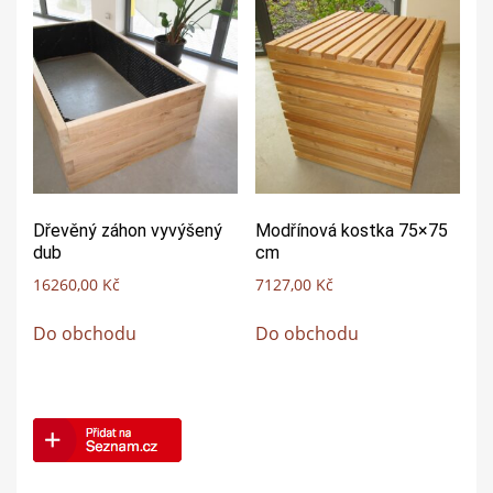
Dřevěný záhon vyvýšený
Modřínová kostka 75×75
dub
cm
16260,00
Kč
7127,00
Kč
Do obchodu
Do obchodu