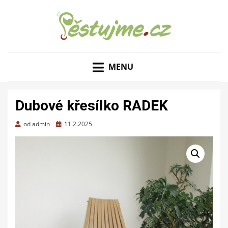
ZAHRADNÍ TIPY A NÁVODY – JAK NA PĚSTOVÁNÍ
PĚSTUJME.CZ – TIPY
OVOCE, ZELENINY A KVĚTIN
MENU
NEJEN PRO ZAHRADU
Dubové křesílko RADEK
Zveřejněno
od
admin
11.2.2025
dne