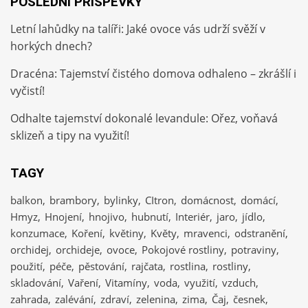
POSLEDNÍ PŘÍSPĚVKY
Letní lahůdky na talíři: Jaké ovoce vás udrží svěží v
horkých dnech?
Dracéna: Tajemství čistého domova odhaleno – zkrášlí i
vyčistí!
Odhalte tajemství dokonalé levandule: Ořez, voňavá
sklizeň a tipy na využití!
TAGY
balkon
brambory
bylinky
CItron
domácnost
domácí
Hmyz
Hnojení
hnojivo
hubnutí
Interiér
jaro
jídlo
konzumace
Koření
květiny
Květy
mravenci
odstranění
orchidej
orchideje
ovoce
Pokojové rostliny
potraviny
použití
péče
pěstování
rajčata
rostlina
rostliny
skladování
Vaření
Vitamíny
voda
využití
vzduch
zahrada
zalévání
zdraví
zelenina
zima
Čaj
česnek