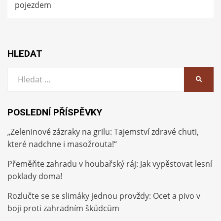
pojezdem
HLEDAT
Vyhledat:
HLEDA
POSLEDNÍ PŘÍSPĚVKY
„Zeleninové zázraky na grilu: Tajemství zdravé chuti,
které nadchne i masožrouta!“
Přeměňte zahradu v houbařský ráj: Jak vypěstovat lesní
poklady doma!
Rozlučte se se slimáky jednou provždy: Ocet a pivo v
boji proti zahradním škůdcům