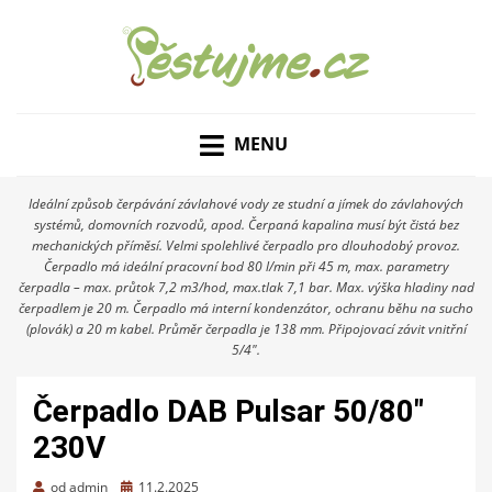
ZAHRADNÍ TIPY A NÁVODY – JAK NA PĚSTOVÁNÍ
PĚSTUJME.CZ – TIPY
OVOCE, ZELENINY A KVĚTIN
MENU
NEJEN PRO ZAHRADU
Ideální způsob čerpávání závlahové vody ze studní a jímek do závlahových
systémů, domovních rozvodů, apod. Čerpaná kapalina musí být čistá bez
mechanických příměsí. Velmi spolehlivé čerpadlo pro dlouhodobý provoz.
Čerpadlo má ideální pracovní bod 80 l/min při 45 m, max. parametry
čerpadla – max. průtok 7,2 m3/hod, max.tlak 7,1 bar. Max. výška hladiny nad
čerpadlem je 20 m. Čerpadlo má interní kondenzátor, ochranu běhu na sucho
(plovák) a 20 m kabel. Průměr čerpadla je 138 mm. Připojovací závit vnitřní
5/4″.
Čerpadlo DAB Pulsar 50/80″
230V
Zveřejněno
od
admin
11.2.2025