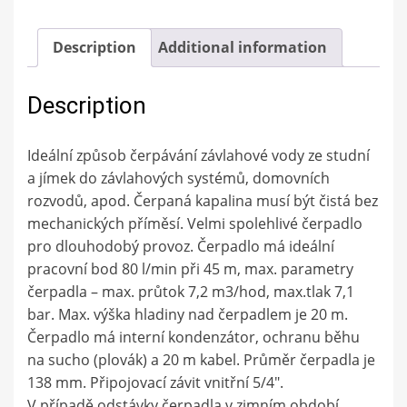
Description
Additional information
Description
Ideální způsob čerpávání závlahové vody ze studní
a jímek do závlahových systémů, domovních
rozvodů, apod. Čerpaná kapalina musí být čistá bez
mechanických příměsí. Velmi spolehlivé čerpadlo
pro dlouhodobý provoz. Čerpadlo má ideální
pracovní bod 80 l/min při 45 m, max. parametry
čerpadla – max. průtok 7,2 m3/hod, max.tlak 7,1
bar. Max. výška hladiny nad čerpadlem je 20 m.
Čerpadlo má interní kondenzátor, ochranu běhu
na sucho (plovák) a 20 m kabel. Průměr čerpadla je
138 mm. Připojovací závit vnitřní 5/4″.
V případě odstávky čerpadla v zimním období