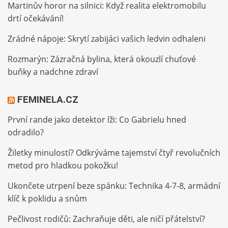
Martinův horor na silnici: Když realita elektromobilu
drtí očekávání!
Zrádné nápoje: Skrytí zabijáci vašich ledvin odhaleni
Rozmarýn: Zázračná bylina, která okouzlí chuťové
buňky a nadchne zdraví
FEMINELA.CZ
První rande jako detektor lži: Co Gabrielu hned
odradilo?
Žiletky minulostí? Odkrýváme tajemství čtyř revolučních
metod pro hladkou pokožku!
Ukončete utrpení beze spánku: Technika 4-7-8, armádní
klíč k poklidu a snům
Pečlivost rodičů: Zachraňuje děti, ale ničí přátelství?