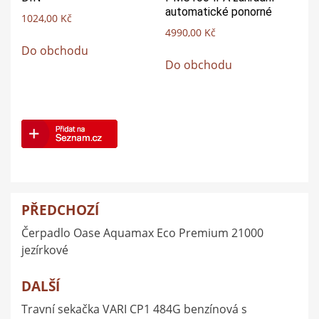
automatické ponorné
1024,00
Kč
4990,00
Kč
Do obchodu
Do obchodu
PŘEDCHOZÍ
Navigace
Čerpadlo Oase Aquamax Eco Premium 21000
pro
jezírkové
příspěvek
DALŠÍ
Travní sekačka VARI CP1 484G benzínová s