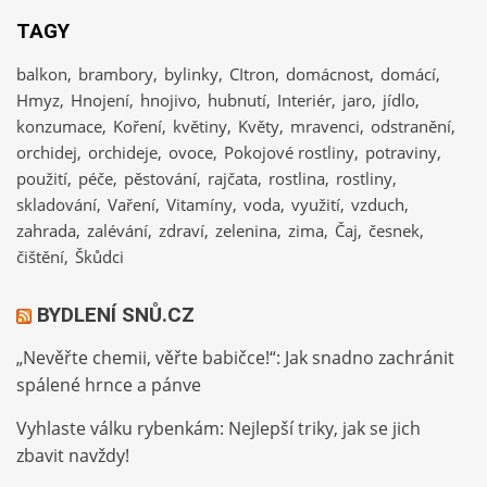
TAGY
balkon
brambory
bylinky
CItron
domácnost
domácí
Hmyz
Hnojení
hnojivo
hubnutí
Interiér
jaro
jídlo
konzumace
Koření
květiny
Květy
mravenci
odstranění
orchidej
orchideje
ovoce
Pokojové rostliny
potraviny
použití
péče
pěstování
rajčata
rostlina
rostliny
skladování
Vaření
Vitamíny
voda
využití
vzduch
zahrada
zalévání
zdraví
zelenina
zima
Čaj
česnek
čištění
Škůdci
BYDLENÍ SNŮ.CZ
„Nevěřte chemii, věřte babičce!“: Jak snadno zachránit
spálené hrnce a pánve
Vyhlaste válku rybenkám: Nejlepší triky, jak se jich
zbavit navždy!