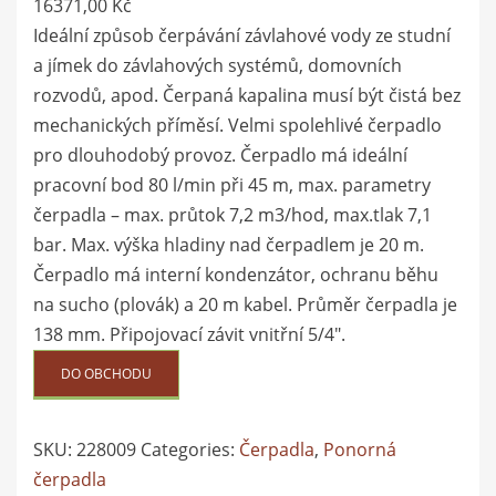
16371,00
Kč
Ideální způsob čerpávání závlahové vody ze studní
a jímek do závlahových systémů, domovních
rozvodů, apod. Čerpaná kapalina musí být čistá bez
mechanických příměsí. Velmi spolehlivé čerpadlo
pro dlouhodobý provoz. Čerpadlo má ideální
pracovní bod 80 l/min při 45 m, max. parametry
čerpadla – max. průtok 7,2 m3/hod, max.tlak 7,1
bar. Max. výška hladiny nad čerpadlem je 20 m.
Čerpadlo má interní kondenzátor, ochranu běhu
na sucho (plovák) a 20 m kabel. Průměr čerpadla je
138 mm. Připojovací závit vnitřní 5/4″.
DO OBCHODU
SKU:
228009
Categories:
Čerpadla
,
Ponorná
čerpadla