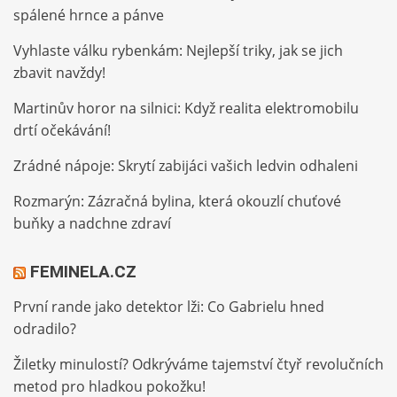
spálené hrnce a pánve
Vyhlaste válku rybenkám: Nejlepší triky, jak se jich
zbavit navždy!
Martinův horor na silnici: Když realita elektromobilu
drtí očekávání!
Zrádné nápoje: Skrytí zabijáci vašich ledvin odhaleni
Rozmarýn: Zázračná bylina, která okouzlí chuťové
buňky a nadchne zdraví
FEMINELA.CZ
První rande jako detektor lži: Co Gabrielu hned
odradilo?
Žiletky minulostí? Odkrýváme tajemství čtyř revolučních
metod pro hladkou pokožku!