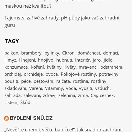
maskou než kvalitou?
Tajemství zářivé zahrady: pH půdy jako váš zahradní
guru
TAGY
balkon
brambory
bylinky
CItron
domácnost
domácí
Hmyz
Hnojení
hnojivo
hubnutí
Interiér
jaro
jídlo
konzumace
Koření
květiny
Květy
mravenci
odstranění
orchidej
orchideje
ovoce
Pokojové rostliny
potraviny
použití
péče
pěstování
rajčata
rostlina
rostliny
skladování
Vaření
Vitamíny
voda
využití
vzduch
zahrada
zalévání
zdraví
zelenina
zima
Čaj
česnek
čištění
Škůdci
BYDLENÍ SNŮ.CZ
„Nevěřte chemii, věřte babičce!“: Jak snadno zachránit