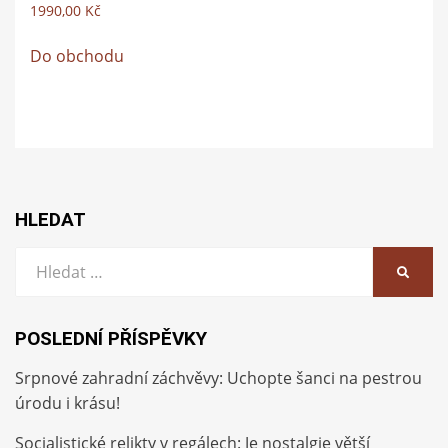
1990,00
Kč
Do obchodu
HLEDAT
Vyhledat:
HLEDA
POSLEDNÍ PŘÍSPĚVKY
Srpnové zahradní záchvěvy: Uchopte šanci na pestrou
úrodu i krásu!
Socialistické relikty v regálech: Je nostalgie větší