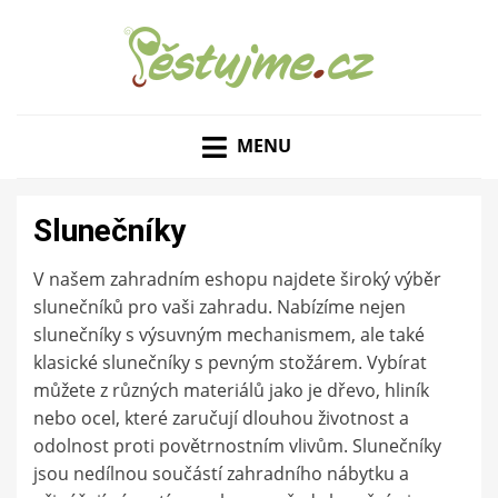
ZAHRADNÍ TIPY A NÁVODY – JAK NA PĚSTOVÁNÍ
PĚSTUJME.CZ – TIPY
OVOCE, ZELENINY A KVĚTIN
MENU
NEJEN PRO ZAHRADU
Slunečníky
V našem zahradním eshopu najdete široký výběr
slunečníků pro vaši zahradu. Nabízíme nejen
slunečníky s výsuvným mechanismem, ale také
klasické slunečníky s pevným stožárem. Vybírat
můžete z různých materiálů jako je dřevo, hliník
nebo ocel, které zaručují dlouhou životnost a
odolnost proti povětrnostním vlivům. Slunečníky
jsou nedílnou součástí zahradního nábytku a