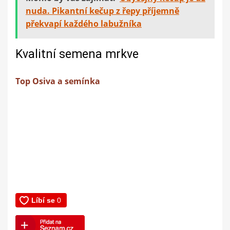
nuda. Pikantní kečup z řepy příjemně
překvapí každého labužníka
Kvalitní semena mrkve
Top Osiva a semínka