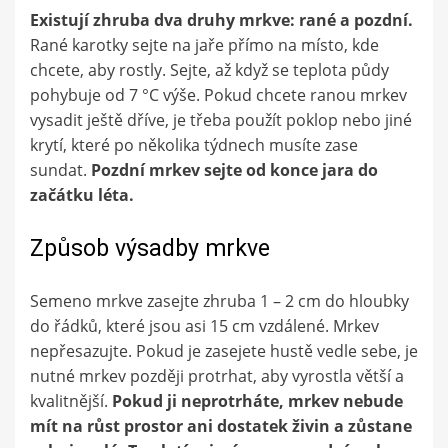
Existují zhruba dva druhy mrkve: rané a pozdní.
Rané karotky sejte na jaře přímo na místo, kde
chcete, aby rostly. Sejte, až když se teplota půdy
pohybuje od 7 °C výše. Pokud chcete ranou mrkev
vysadit ještě dříve, je třeba použít poklop nebo jiné
krytí, které po několika týdnech musíte zase
sundat.
Pozdní mrkev sejte od konce jara do
začátku léta.
Způsob výsadby mrkve
Semeno mrkve zasejte zhruba 1 – 2 cm do hloubky
do řádků, které jsou asi 15 cm vzdálené. Mrkev
nepřesazujte. Pokud je zasejete hustě vedle sebe, je
nutné mrkev později protrhat, aby vyrostla větší a
kvalitnější.
Pokud ji neprotrháte, mrkev nebude
mít na růst prostor ani dostatek živin a zůstane