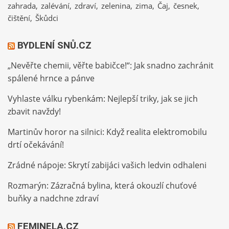
zahrada
zalévání
zdraví
zelenina
zima
Čaj
česnek
čištění
Škůdci
BYDLENÍ SNŮ.CZ
„Nevěřte chemii, věřte babičce!“: Jak snadno zachránit
spálené hrnce a pánve
Vyhlaste válku rybenkám: Nejlepší triky, jak se jich
zbavit navždy!
Martinův horor na silnici: Když realita elektromobilu
drtí očekávání!
Zrádné nápoje: Skrytí zabijáci vašich ledvin odhaleni
Rozmarýn: Zázračná bylina, která okouzlí chuťové
buňky a nadchne zdraví
FEMINELA.CZ