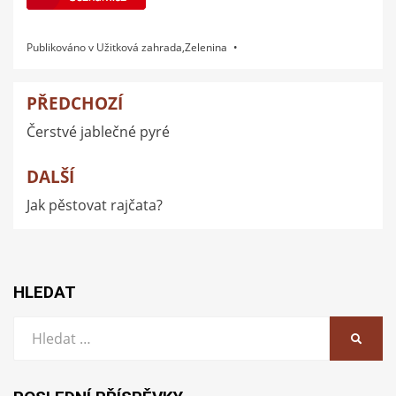
Publikováno v
Užitková zahrada
,
Zelenina
PŘEDCHOZÍ
Navigace
Čerstvé jablečné pyré
pro
příspěvek
DALŠÍ
Jak pěstovat rajčata?
HLEDAT
Vyhledat:
HLEDA