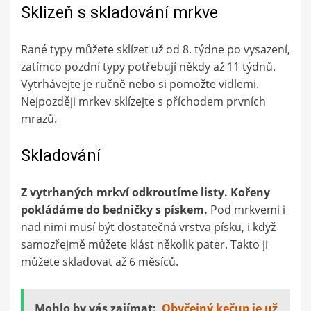
Sklizeň s skladování mrkve
Rané typy můžete sklízet už od 8. týdne po vysazení,
zatímco pozdní typy potřebují někdy až 11 týdnů.
Vytrhávejte je ručně nebo si pomožte vidlemi.
Nejpozději mrkev sklízejte s příchodem prvních
mrazů.
Skladování
Z vytrhaných mrkví odkroutíme listy. Kořeny
pokládáme do bedničky s pískem.
Pod mrkvemi i
nad nimi musí být dostatečná vrstva písku, i když
samozřejmě můžete klást několik pater. Takto ji
můžete skladovat až 6 měsíců.
Mohlo by vás zajímat:
Obyčejný kečup je už