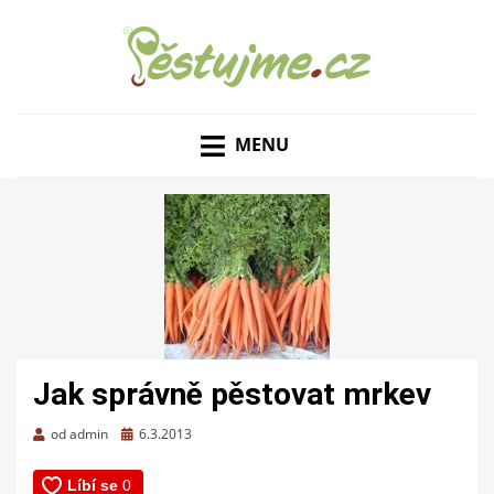
ZAHRADNÍ TIPY A NÁVODY – JAK NA PĚSTOVÁNÍ
PĚSTUJME.CZ – TIPY
OVOCE, ZELENINY A KVĚTIN
MENU
NEJEN PRO ZAHRADU
Jak správně pěstovat mrkev
Zveřejněno
od
admin
6.3.2013
dne