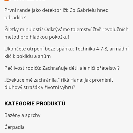
První rande jako detektor lži: Co Gabrielu hned
odradilo?
Žiletky minulostí? Odkrýváme tajemství čtyř revolučních
metod pro hladkou pokožku!
Ukončete utrpení beze spánku: Technika 4-7-8, armádní
klíč k poklidu a snům
Pečlivost rodičů: Zachraňuje děti, ale ničí přátelství?
„Exekuce mě zachránila,“ říká Hana: Jak proměnit
dluhový strašák v životní výhru?
KATEGORIE PRODUKTŮ
Bazény a sprchy
Čerpadla