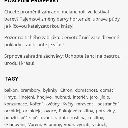
POSLEDNÍ PŘÍSPĚVKY
Chcete proměnit zahradní melancholii ve festival
barev? Tajemství změny barvy hortenzie: úprava půdy
je klíčovou katalyzátorkou krásy!
Pozor na tichého zabijáka: Červotoč ničí vaše dřevěné
poklady – zachraňte je včas!
Srpnové zahradní záchvěvy: Uchopte šanci na pestrou
úrodu i krásu!
TAGY
balkon
brambory
bylinky
CItron
domácnost
domácí
Hmyz
Hnojení
hnojivo
hubnutí
Interiér
jaro
jídlo
konzumace
Koření
květiny
Květy
mravenci
odstranění
orchidej
orchideje
ovoce
Pokojové rostliny
potraviny
použití
péče
pěstování
rajčata
rostlina
rostliny
skladování
Vaření
Vitamíny
voda
využití
vzduch