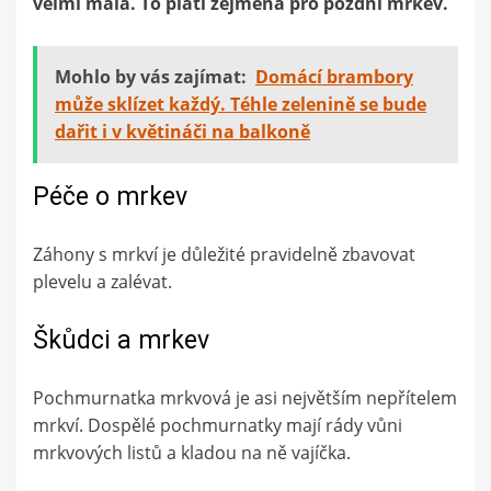
velmi malá. To platí zejména pro pozdní mrkev.
Mohlo by vás zajímat:
Domácí brambory
může sklízet každý. Téhle zelenině se bude
dařit i v květináči na balkoně
Péče o mrkev
Záhony s mrkví je důležité pravidelně zbavovat
plevelu a zalévat.
Škůdci a mrkev
Pochmurnatka mrkvová je asi největším nepřítelem
mrkví. Dospělé pochmurnatky mají rády vůni
mrkvových listů a kladou na ně vajíčka.