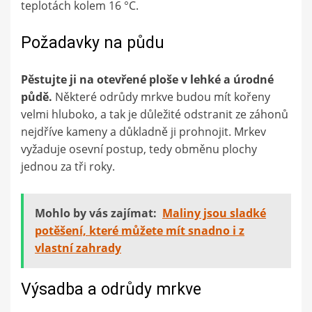
teplotách kolem 16 °C.
Požadavky na půdu
Pěstujte ji na otevřené ploše v lehké a úrodné
půdě.
Některé odrůdy mrkve budou mít kořeny
velmi hluboko, a tak je důležité odstranit ze záhonů
nejdříve kameny a důkladně ji prohnojit. Mrkev
vyžaduje osevní postup, tedy obměnu plochy
jednou za tři roky.
Mohlo by vás zajímat:
Maliny jsou sladké
potěšení, které můžete mít snadno i z
vlastní zahrady
Výsadba a odrůdy mrkve