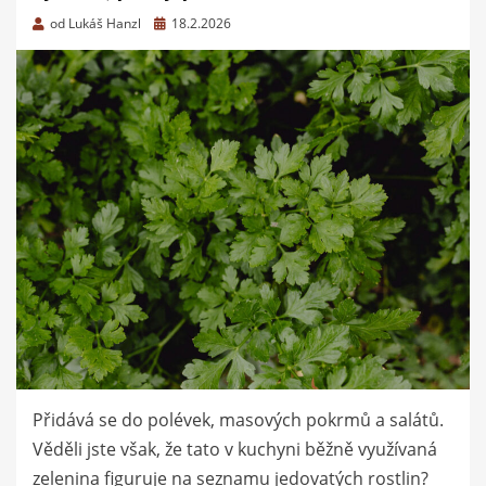
Zveřejněno
od
Lukáš Hanzl
18.2.2026
dne
Přidává se do polévek, masových pokrmů a salátů.
Věděli jste však, že tato v kuchyni běžně využívaná
zelenina figuruje na seznamu jedovatých rostlin?