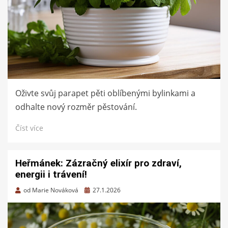
Oživte svůj parapet pěti oblíbenými bylinkami a
odhalte nový rozměr pěstování.
Číst více
Heřmánek: Zázračný elixír pro zdraví,
energii i trávení!
Zveřejněno
od
Marie Nováková
27.1.2026
dne