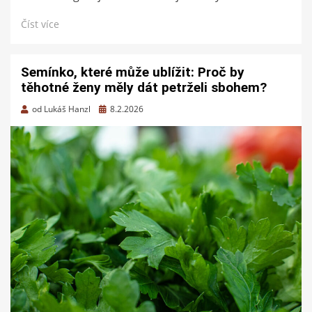
Číst více
Semínko, které může ublížit: Proč by
těhotné ženy měly dát petrželi sbohem?
Zveřejněno
od
Lukáš Hanzl
8.2.2026
dne