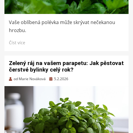
Vaše oblíbená polévka může skrývat nečekanou
hrozbu.
Číst více
Zelený ráj na vašem parapetu: Jak pěstovat
čerstvé bylinky celý rok?
Zveřejněno
od
Marie Nováková
5.2.2026
dne