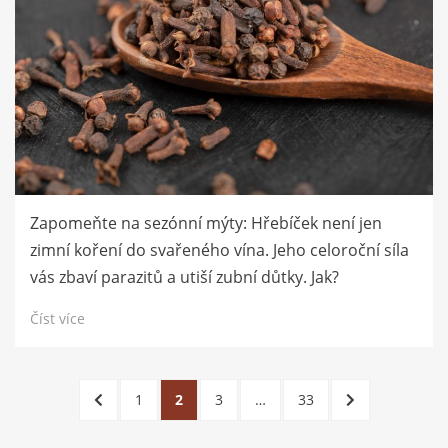
Zapomeňte na sezónní mýty: Hřebíček není jen
zimní koření do svařeného vína. Jeho celoroční síla
vás zbaví parazitů a utiší zubní důtky. Jak?
Číst více
Stránkování
PŘEDCHOZÍ
STRÁNKA
STRÁNKA
STRÁNKA
STRÁNKA
DALŠÍ
1
2
3
…
33
příspěvků
STRÁNKA
STRÁNKA