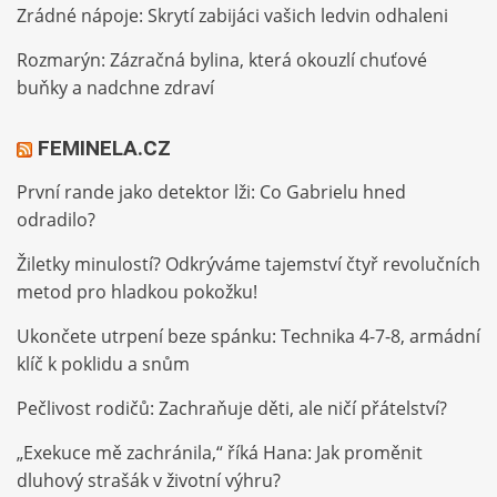
Zrádné nápoje: Skrytí zabijáci vašich ledvin odhaleni
Rozmarýn: Zázračná bylina, která okouzlí chuťové
buňky a nadchne zdraví
FEMINELA.CZ
První rande jako detektor lži: Co Gabrielu hned
odradilo?
Žiletky minulostí? Odkrýváme tajemství čtyř revolučních
metod pro hladkou pokožku!
Ukončete utrpení beze spánku: Technika 4-7-8, armádní
klíč k poklidu a snům
Pečlivost rodičů: Zachraňuje děti, ale ničí přátelství?
„Exekuce mě zachránila,“ říká Hana: Jak proměnit
dluhový strašák v životní výhru?