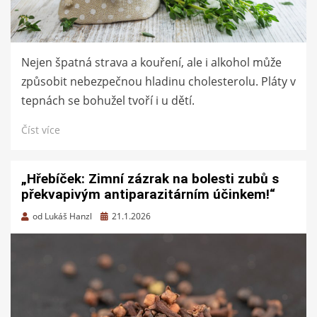
Nejen špatná strava a kouření, ale i alkohol může
způsobit nebezpečnou hladinu cholesterolu. Pláty v
tepnách se bohužel tvoří i u dětí.
Číst více
„Hřebíček: Zimní zázrak na bolesti zubů s
překvapivým antiparazitárním účinkem!“
Zveřejněno
od
Lukáš Hanzl
21.1.2026
dne