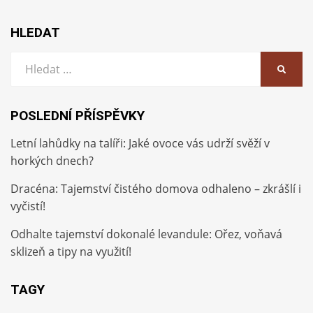
HLEDAT
Vyhledat:
HLEDA
POSLEDNÍ PŘÍSPĚVKY
Letní lahůdky na talíři: Jaké ovoce vás udrží svěží v
horkých dnech?
Dracéna: Tajemství čistého domova odhaleno – zkrášlí i
vyčistí!
Odhalte tajemství dokonalé levandule: Ořez, voňavá
sklizeň a tipy na využití!
TAGY