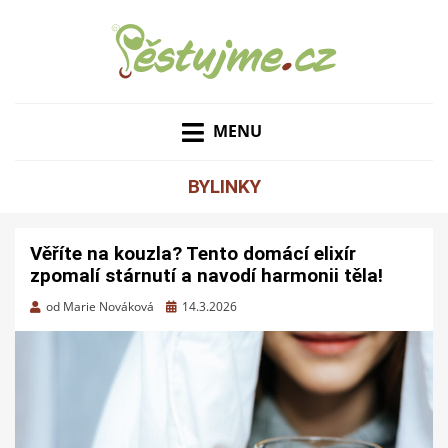
ZAHRADNÍ TIPY A NÁVODY – JAK NA PĚSTOVÁNÍ
PĚSTUJME.CZ – TIPY
OVOCE, ZELENINY A KVĚTIN
MENU
NEJEN PRO ZAHRADU
BYLINKY
Věříte na kouzla? Tento domácí elixír
zpomalí stárnutí a navodí harmonii těla!
Zveřejněno
od
Marie Nováková
14.3.2026
dne