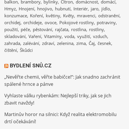
balkon
brambory
bylinky
CItron
domácnost
domácí
Hmyz
Hnojení
hnojivo
hubnutí
Interiér
jaro
jídlo
konzumace
Koření
květiny
Květy
mravenci
odstranění
orchidej
orchideje
ovoce
Pokojové rostliny
potraviny
použití
péče
pěstování
rajčata
rostlina
rostliny
skladování
Vaření
Vitamíny
voda
využití
vzduch
zahrada
zalévání
zdraví
zelenina
zima
Čaj
česnek
čištění
Škůdci
BYDLENÍ SNŮ.CZ
„Nevěřte chemii, věřte babičce!“: Jak snadno zachránit
spálené hrnce a pánve
Vyhlaste válku rybenkám: Nejlepší triky, jak se jich
zbavit navždy!
Martinův horor na silnici: Když realita elektromobilu
drtí očekávání!