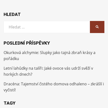
HLEDAT
Vyhledat:
HLEDA
POSLEDNÍ PŘÍSPĚVKY
Okurková alchymie: Slupky jako tajná zbraň krásy a
pořádku
Letní lahůdky na talíři: Jaké ovoce vás udrží svěží v
horkých dnech?
Dracéna: Tajemství čistého domova odhaleno – zkrášlí i
vyčistí!
TAGY