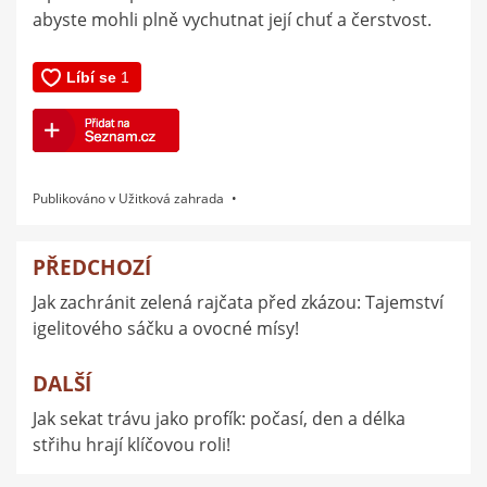
abyste mohli plně vychutnat její chuť a čerstvost.
Publikováno v
Užitková zahrada
PŘEDCHOZÍ
Navigace
Jak zachránit zelená rajčata před zkázou: Tajemství
pro
igelitového sáčku a ovocné mísy!
příspěvek
DALŠÍ
Jak sekat trávu jako profík: počasí, den a délka
střihu hrají klíčovou roli!