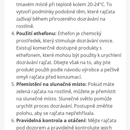
tmavém místě při teplotě kolem 20-24°C. To
vytvoří podmínky podobné těm, které rajčata
zažívají během přirozeného dozrávání na
rostlině.
Použití ethefonu:
Ethefon je chemický
prostředek, který stimuluje dozrávání ovoce.
Existují komerčně dostupné produkty s
ethefonem, které mohou být použity k urychlení
dozrávání rajčat. Dbejte však na to, aby jste
produkt použili podle návodu výrobce a pečlivě
omyli rajčata před konzumací.
Přemístění na slunečné místo:
Pokud máte
zelená rajčata na rostlině, můžete je přemístit
na slunečné místo. Slunečné světlo pomůže
urychlit proces dozrávání. Postupně změňte
polohu, aby se rajčata nepřehřívala.
Pravidelná kontrola a otáčení:
Mějte rajčata
pod dozorem a pravidelně kontrolujte jejich