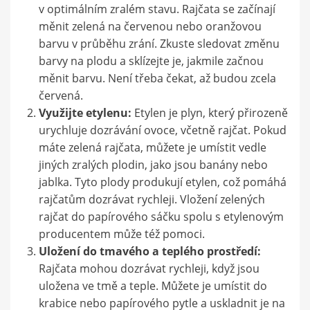
v optimálním zralém stavu. Rajčata se začínají
měnit zelená na červenou nebo oranžovou
barvu v průběhu zrání. Zkuste sledovat změnu
barvy na plodu a sklízejte je, jakmile začnou
měnit barvu. Není třeba čekat, až budou zcela
červená.
Využijte etylenu:
Etylen je plyn, který přirozeně
urychluje dozrávání ovoce, včetně rajčat. Pokud
máte zelená rajčata, můžete je umístit vedle
jiných zralých plodin, jako jsou banány nebo
jablka. Tyto plody produkují etylen, což pomáhá
rajčatům dozrávat rychleji. Vložení zelených
rajčat do papírového sáčku spolu s etylenovým
producentem může též pomoci.
Uložení do tmavého a teplého prostředí:
Rajčata mohou dozrávat rychleji, když jsou
uložena ve tmě a teple. Můžete je umístit do
krabice nebo papírového pytle a uskladnit je na