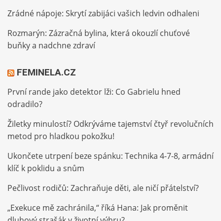
Zrádné nápoje: Skrytí zabijáci vašich ledvin odhaleni
Rozmarýn: Zázračná bylina, která okouzlí chuťové
buňky a nadchne zdraví
FEMINELA.CZ
První rande jako detektor lži: Co Gabrielu hned
odradilo?
Žiletky minulostí? Odkrýváme tajemství čtyř revolučních
metod pro hladkou pokožku!
Ukončete utrpení beze spánku: Technika 4-7-8, armádní
klíč k poklidu a snům
Pečlivost rodičů: Zachraňuje děti, ale ničí přátelství?
„Exekuce mě zachránila,“ říká Hana: Jak proměnit
dluhový strašák v životní výhru?