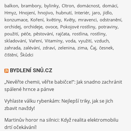
balkon
brambory
bylinky
CItron
domácnost
domácí
Hmyz
Hnojení
hnojivo
hubnutí
Interiér
jaro
jídlo
konzumace
Koření
květiny
Květy
mravenci
odstranění
orchidej
orchideje
ovoce
Pokojové rostliny
potraviny
použití
péče
pěstování
rajčata
rostlina
rostliny
skladování
Vaření
Vitamíny
voda
využití
vzduch
zahrada
zalévání
zdraví
zelenina
zima
Čaj
česnek
čištění
Škůdci
BYDLENÍ SNŮ.CZ
„Nevěřte chemii, věřte babičce!“: Jak snadno zachránit
spálené hrnce a pánve
Vyhlaste válku rybenkám: Nejlepší triky, jak se jich
zbavit navždy!
Martinův horor na silnici: Když realita elektromobilu
drtí očekávání!