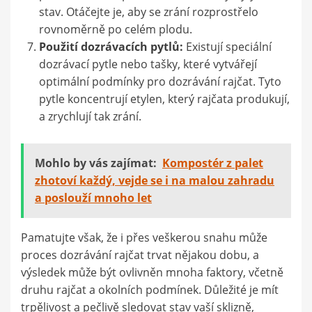
stav. Otáčejte je, aby se zrání rozprostřelo
rovnoměrně po celém plodu.
Použití dozrávacích pytlů:
Existují speciální
dozrávací pytle nebo tašky, které vytvářejí
optimální podmínky pro dozrávání rajčat. Tyto
pytle koncentrují etylen, který rajčata produkují,
a zrychlují tak zrání.
Mohlo by vás zajímat:
Kompostér z palet
zhotoví každý, vejde se i na malou zahradu
a poslouží mnoho let
Pamatujte však, že i přes veškerou snahu může
proces dozrávání rajčat trvat nějakou dobu, a
výsledek může být ovlivněn mnoha faktory, včetně
druhu rajčat a okolních podmínek. Důležité je mít
trpělivost a pečlivě sledovat stav vaší sklizně,