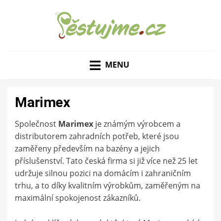
ZAHRADNÍ TIPY A NÁVODY – JAK NA PĚSTOVÁNÍ
PĚSTUJME.CZ – TIPY
OVOCE, ZELENINY A KVĚTIN
MENU
NEJEN PRO ZAHRADU
Marimex
Společnost
Marimex
je známým výrobcem a
distributorem zahradních potřeb, které jsou
zaměřeny především na bazény a jejich
příslušenství. Tato česká firma si již více než 25 let
udržuje silnou pozici na domácím i zahraničním
trhu, a to díky kvalitním výrobkům, zaměřeným na
maximální spokojenost zákazníků.