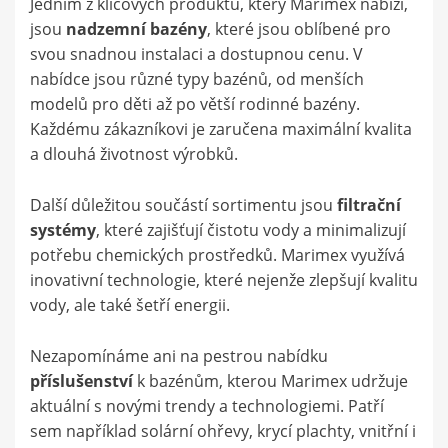
Jedním z klíčových produktů, který Marimex nabízí,
jsou
nadzemní bazény
, které jsou oblíbené pro
svou snadnou instalaci a dostupnou cenu. V
nabídce jsou různé typy bazénů, od menších
modelů pro děti až po větší rodinné bazény.
Každému zákazníkovi je zaručena maximální kvalita
a dlouhá životnost výrobků.
Další důležitou součástí sortimentu jsou
filtrační
systémy
, které zajišťují čistotu vody a minimalizují
potřebu chemických prostředků. Marimex využívá
inovativní technologie, které nejenže zlepšují kvalitu
vody, ale také šetří energii.
Nezapomínáme ani na pestrou nabídku
příslušenství
k bazénům, kterou Marimex udržuje
aktuální s novými trendy a technologiemi. Patří
sem například solární ohřevy, krycí plachty, vnitřní i