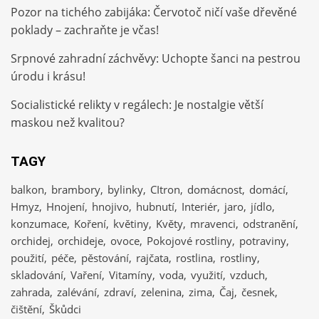
Pozor na tichého zabijáka: Červotoč ničí vaše dřevěné
poklady – zachraňte je včas!
Srpnové zahradní záchvěvy: Uchopte šanci na pestrou
úrodu i krásu!
Socialistické relikty v regálech: Je nostalgie větší
maskou než kvalitou?
TAGY
balkon
brambory
bylinky
CItron
domácnost
domácí
Hmyz
Hnojení
hnojivo
hubnutí
Interiér
jaro
jídlo
konzumace
Koření
květiny
Květy
mravenci
odstranění
orchidej
orchideje
ovoce
Pokojové rostliny
potraviny
použití
péče
pěstování
rajčata
rostlina
rostliny
skladování
Vaření
Vitamíny
voda
využití
vzduch
zahrada
zalévání
zdraví
zelenina
zima
Čaj
česnek
čištění
Škůdci