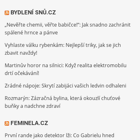
BYDLENÍ SNŮ.CZ
„Nevěřte chemii, věřte babičce!“: Jak snadno zachránit
spálené hrnce a pánve
Vyhlaste válku rybenkám: Nejlepší triky, jak se jich
zbavit navždy!
Martinův horor na silnici: Když realita elektromobilu
drtí očekávání!
Zrádné nápoje: Skrytí zabijáci vašich ledvin odhaleni
Rozmarýn: Zázračná bylina, která okouzlí chuťové
buňky a nadchne zdraví
FEMINELA.CZ
První rande jako detektor lži: Co Gabrielu hned