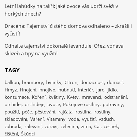
Letní lahůdky na talíři: Jaké ovoce vás udrží svěží v
horkých dnech?
Dracéna: Tajemství čistého domova odhaleno – zkrášlí i
vyčistí!
Odhalte tajemství dokonalé levandule: Ořez, voňavá
sklizeň a tipy na využití!
TAGY
balkon
brambory
bylinky
CItron
domácnost
domácí
Hmyz
Hnojení
hnojivo
hubnutí
Interiér
jaro
jídlo
konzumace
Koření
květiny
Květy
mravenci
odstranění
orchidej
orchideje
ovoce
Pokojové rostliny
potraviny
použití
péče
pěstování
rajčata
rostlina
rostliny
skladování
Vaření
Vitamíny
voda
využití
vzduch
zahrada
zalévání
zdraví
zelenina
zima
Čaj
česnek
čištění
Škůdci