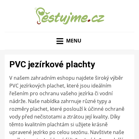
ZAHRADNÍ TIPY A NÁVODY – JAK NA PĚSTOVÁNÍ
PĚSTUJME.CZ – TIPY
OVOCE, ZELENINY A KVĚTIN
MENU
NEJEN PRO ZAHRADU
PVC jezírkové plachty
V našem zahradním eshopu najdete široký výběr
PVC jezírkových plachet, které jsou ideálním
řešením pro ochranu vašeho jezírka či vodní
nádrže. Naše nabídka zahrnuje různé typy a
rozměry plachet, které poslouží k účinné ochraně
vody před nečistotami a ztrátou její kvality. Díky
těmto kvalitním plachtám si užijete krásně
upravené jezírko po celou sezónu. Navštivte naše