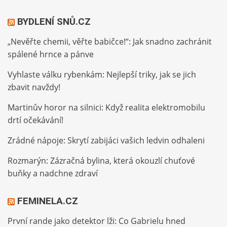
BYDLENÍ SNŮ.CZ
„Nevěřte chemii, věřte babičce!“: Jak snadno zachránit
spálené hrnce a pánve
Vyhlaste válku rybenkám: Nejlepší triky, jak se jich
zbavit navždy!
Martinův horor na silnici: Když realita elektromobilu
drtí očekávání!
Zrádné nápoje: Skrytí zabijáci vašich ledvin odhaleni
Rozmarýn: Zázračná bylina, která okouzlí chuťové
buňky a nadchne zdraví
FEMINELA.CZ
První rande jako detektor lži: Co Gabrielu hned